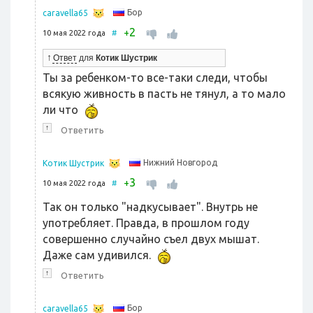
Бор
caravella65
2
+
10 мая 2022 года
#
↑
Ответ
для
Котик Шустрик
Ты за ребенком-то все-таки следи, чтобы
всякую живность в пасть не тянул, а то мало
ли что
↑
Ответить
Нижний Новгород
Котик Шустрик
3
+
10 мая 2022 года
#
Так он только "надкусывает". Внутрь не
употребляет. Правда, в прошлом году
совершенно случайно съел двух мышат.
Даже сам удивился.
↑
Ответить
Бор
caravella65