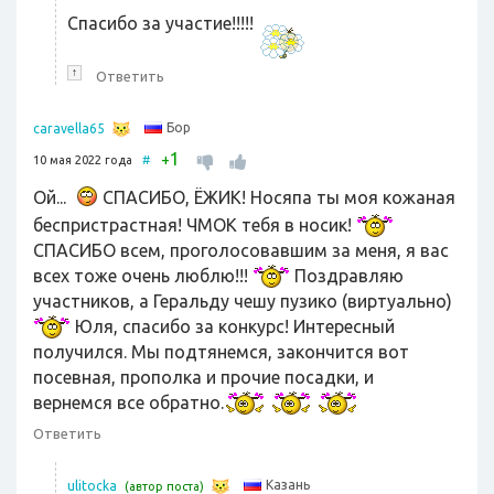
Спасибо за участие!!!!!
↑
Ответить
Бор
caravella65
1
+
10 мая 2022 года
#
Ой...
СПАСИБО, ЁЖИК! Носяпа ты моя кожаная
беспристрастная! ЧМОК тебя в носик!
СПАСИБО всем, проголосовавшим за меня, я вас
всех тоже очень люблю!!!
Поздравляю
участников, а Геральду чешу пузико (виртуально)
Юля, спасибо за конкурс! Интересный
получился. Мы подтянемся, закончится вот
посевная, прополка и прочие посадки, и
вернемся все обратно.
Ответить
Казань
ulitocka
(автор поста)