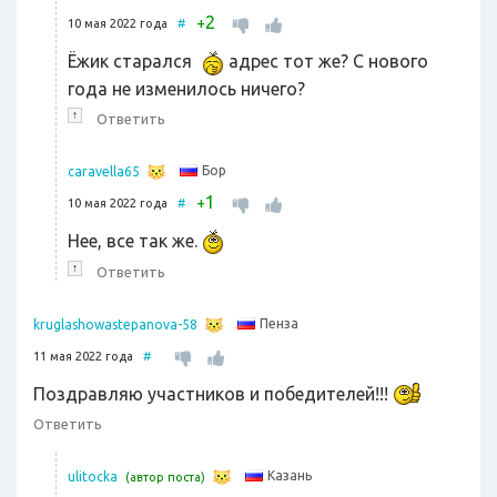
2
+
10 мая 2022 года
#
Ёжик старался
адрес тот же? С нового
года не изменилось ничего?
↑
Ответить
Бор
caravella65
1
+
10 мая 2022 года
#
Нее, все так же.
↑
Ответить
Пенза
kruglashowastepanova-58
11 мая 2022 года
#
Поздравляю участников и победителей!!!
Ответить
Казань
ulitocka
(автор поста)