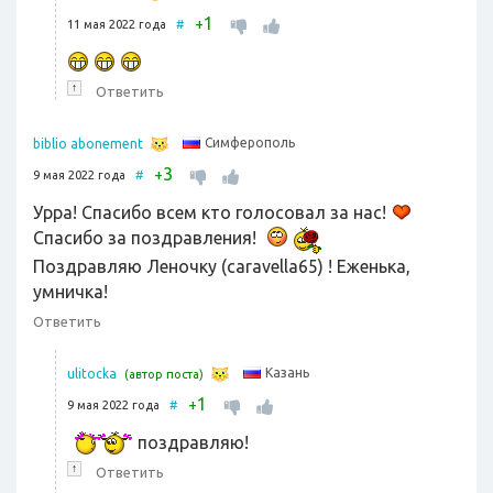
1
+
11 мая 2022 года
#
↑
Ответить
Симферополь
biblio abonement
3
+
9 мая 2022 года
#
Урра! Спасибо всем кто голосовал за нас!
Спасибо за поздравления!
Поздравляю Леночку (caravella65) ! Еженька,
умничка!
Ответить
Казань
ulitocka
(автор поста)
1
+
9 мая 2022 года
#
поздравляю!
↑
Ответить