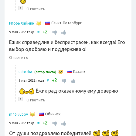
↑
Ответить
Санкт-Петербург
Игорь Хаймин
2
+
9 мая 2022 года
#
Ежик справедлив и беспристрасен, как всегда! Его
выбор одобряю и поддерживаю!
Ответить
Казань
ulitocka
(автор поста)
2
+
9 мая 2022 года
#
Ёжик рад оказанному ему доверию
↑
Ответить
Обнинск
m46 liubov
2
+
9 мая 2022 года
#
От души поздравляю победителей