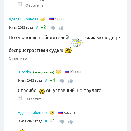
↑
Ответить
Казань
Аделя Шибанова
2
+
9 мая 2022 года
#
Поздравляю победителей!
Ежик молодец -
беспристрастный судья!
Ответить
Казань
ulitocka
(автор поста)
4
+
9 мая 2022 года
#
Спасибо
он уставший, но трудяга
↑
Ответить
Казань
Аделя Шибанова
1
+
9 мая 2022 года
#