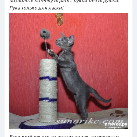
позволять котёнку играть с рукой без игрушки.
Рука только для ласки!
Е
сли котёнок что-то делает не так, то пресекать