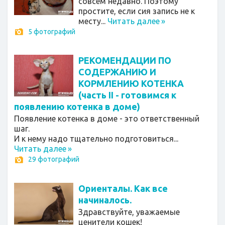
совсем недавно. Поэтому
простите, если сия запись не к
месту...
Читать далее
»
5 фотографий
РЕКОМЕНДАЦИИ ПО
СОДЕРЖАНИЮ И
КОРМЛЕНИЮ КОТЕНКА
(часть II - готовимся к
появлению котенка в доме)
Появление котенка в доме - это ответственный
шаг.
И к нему надо тщательно подготовиться...
Читать далее
»
29 фотографий
Ориенталы. Как все
начиналось.
Здравствуйте, уважаемые
ценители кошек!