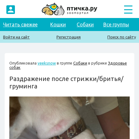
Читать свежее
Кошки
Собаки
Все группы
Войти на сайт
Регистрация
Поиск по сайту
Опубликовала
veeksnow
в группе
Собаки
в рубрике
Здоровье
собак
Раздражение после стрижки/бритья/
груминга