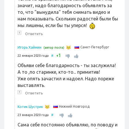
значит, надо благодарность объявлять за
то, что "вынудила" тебя снимать видео и
нам показывать. Скольких радостей были бы
мы лишены, если бы ты уперся!
↑
Ответить
Санкт-Петербург
Игорь Хаймин
(автор поста)
1
+
22 января 2020 года
#
Объяви себе благодарность - ты заслужила!
А то ,по старинке, кто-то... примитив!
Уже опять зачастил и надоел. Надо пореже
выставлять.
↑
Ответить
Нижний Новгород
Котик Шустрик
23 января 2020 года
#
Сама себе постоянно объявляю, по поводу и