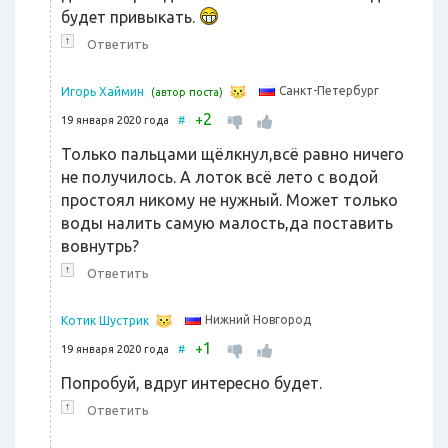
будет привыкать.
↑
Ответить
Санкт-Петербург
Игорь Хаймин
(автор поста)
2
+
19 января 2020 года
#
Только пальцами щёлкнул,всё равно ничего
не получилось. А лоток всё лето с водой
простоял никому не нужный. Может только
воды налить самую малость,да поставить
вовнутрь?
↑
Ответить
Нижний Новгород
Котик Шустрик
1
+
19 января 2020 года
#
Попробуй, вдруг интересно будет.
↑
Ответить