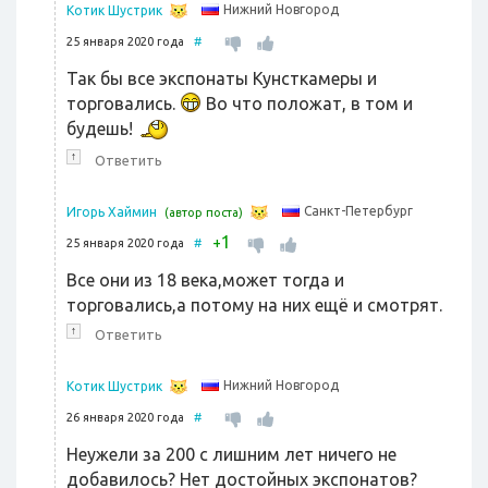
Нижний Новгород
Котик Шустрик
25 января 2020 года
#
Так бы все экспонаты Кунсткамеры и
торговались.
Во что положат, в том и
будешь!
↑
Ответить
Санкт-Петербург
Игорь Хаймин
(автор поста)
1
+
25 января 2020 года
#
Все они из 18 века,может тогда и
торговались,а потому на них ещё и смотрят.
↑
Ответить
Нижний Новгород
Котик Шустрик
26 января 2020 года
#
Неужели за 200 с лишним лет ничего не
добавилось? Нет достойных экспонатов?