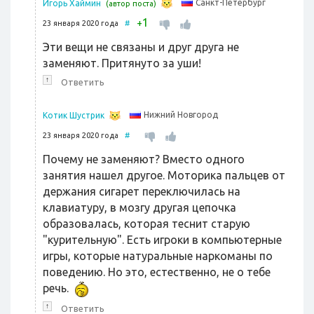
Санкт-Петербург
Игорь Хаймин
(автор поста)
1
+
23 января 2020 года
#
Эти вещи не связаны и друг друга не
заменяют. Притянуто за уши!
↑
Ответить
Нижний Новгород
Котик Шустрик
23 января 2020 года
#
Почему не заменяют? Вместо одного
занятия нашел другое. Моторика пальцев от
держания сигарет переключилась на
клавиатуру, в мозгу другая цепочка
образовалась, которая теснит старую
"курительную". Есть игроки в компьютерные
игры, которые натуральные наркоманы по
поведению. Но это, естественно, не о тебе
речь.
↑
Ответить