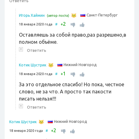
Ответить
Санкт-Петербург
Игорь Хаймин
(автор поста)
2
+
18 января 2020 года
#
Оставляешь за собой право,раз разрешено,в
полном объёме.
↑
Ответить
Нижний Новгород
Котик Шустрик
1
+
18 января 2020 года
#
За это отдельное спасибо! Но пока, честное
слово, не за что. А просто так пакости
писать нельзя!!!
↑
Ответить
Нижний Новгород
Котик Шустрик
2
+
18 января 2020 года
#