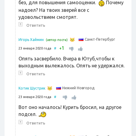
без, для повышения самооценки.
Почему
надоел? На твоих зверей все с
удовольствием смотрят.
↑
Ответить
Санкт-Петербург
Игорь Хаймин
(автор поста)
1
+
23 января 2020 года
#
Опять засвербило. Вчера в Ютуб,чтобы к
выходным вылежалось. Опять не удержался.
↑
Ответить
Нижний Новгород
Котик Шустрик
23 января 2020 года
#
Вот оно началось! Курить бросил, на другое
подсел.
↑
Ответить