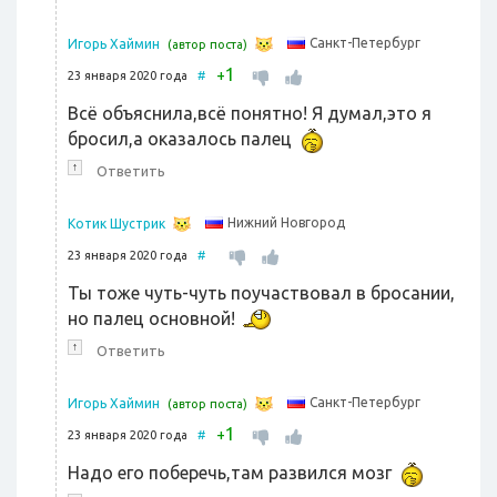
Санкт-Петербург
Игорь Хаймин
(автор поста)
1
+
23 января 2020 года
#
Всё объяснила,всё понятно! Я думал,это я
бросил,а оказалось палец
↑
Ответить
Нижний Новгород
Котик Шустрик
23 января 2020 года
#
Ты тоже чуть-чуть поучаствовал в бросании,
но палец основной!
↑
Ответить
Санкт-Петербург
Игорь Хаймин
(автор поста)
1
+
23 января 2020 года
#
Надо его поберечь,там развился мозг