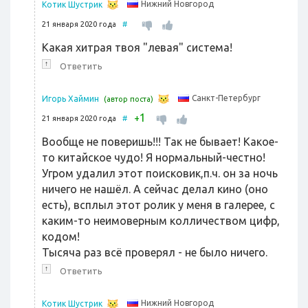
Нижний Новгород
Котик Шустрик
21 января 2020 года
#
Какая хитрая твоя "левая" система!
↑
Ответить
Санкт-Петербург
Игорь Хаймин
(автор поста)
1
+
21 января 2020 года
#
Вообще не поверишь!!! Так не бывает! Какое-
то китайское чудо! Я нормальный-честно!
Угром удалил этот поисковик,п.ч. он за ночь
ничего не нашёл. А сейчас делал кино (оно
есть), всплыл этот ролик у меня в галерее, с
каким-то неимоверным колличеством цифр,
кодом!
Тысяча раз всё проверял - не было ничего.
↑
Ответить
Нижний Новгород
Котик Шустрик