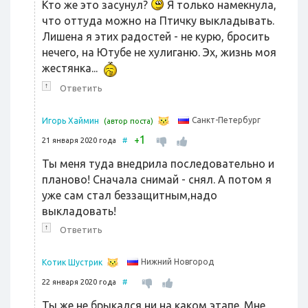
Кто же это засунул?
Я только намекнула,
что оттуда можно на Птичку выкладывать.
Лишена я этих радостей - не курю, бросить
нечего, на Ютубе не хулиганю. Эх, жизнь моя
жестянка...
↑
Ответить
Санкт-Петербург
Игорь Хаймин
(автор поста)
1
+
21 января 2020 года
#
Ты меня туда внедрила последовательно и
планово! Сначала снимай - снял. А потом я
уже сам стал беззащитным,надо
выкладовать!
↑
Ответить
Нижний Новгород
Котик Шустрик
22 января 2020 года
#
Ты же не брыкался ни на каком этапе. Мне,