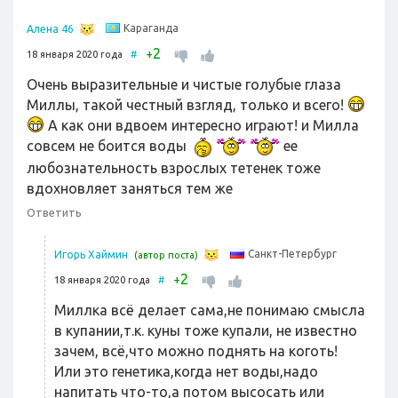
Караганда
Алена 46
2
+
18 января 2020 года
#
Очень выразительные и чистые голубые глаза
Миллы, такой честный взгляд, только и всего!
А как они вдвоем интересно играют! и Милла
совсем не боится воды
ее
любознательность взрослых тетенек тоже
вдохновляет заняться тем же
Ответить
Санкт-Петербург
Игорь Хаймин
(автор поста)
2
+
18 января 2020 года
#
Миллка всё делает сама,не понимаю смысла
в купании,т.к. куны тоже купали, не известно
зачем, всё,что можно поднять на коготь!
Или это генетика,когда нет воды,надо
напитать что-то,а потом высосать или