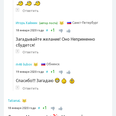
↑
Ответить
Санкт-Петербург
Игорь Хаймин
(автор поста)
1
+
18 января 2020 года
#
Загадывайте желание! Оно Неприменно
сбудется!
↑
Ответить
Обнинск
m46 liubov
1
+
19 января 2020 года
#
Спасибо!!! Загадаю
↑
Ответить
TatianaL
1
+
18 января 2020 года
#