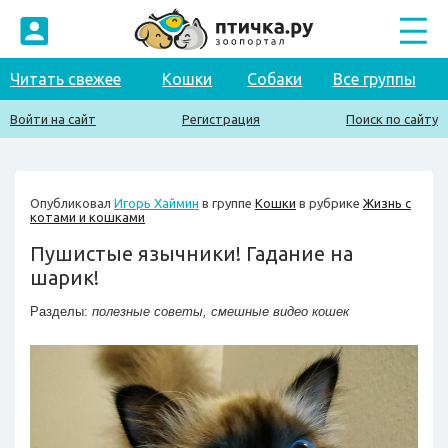
Читать свежее
Кошки
Собаки
Все группы
Войти на сайт
Регистрация
Поиск по сайту
Опубликовал
Игорь Хаймин
в группе
Кошки
в рубрике
Жизнь с
котами и кошками
Пушистые язычники! Гадание на
шарик!
Разделы:
полезные советы
,
смешные видео кошек