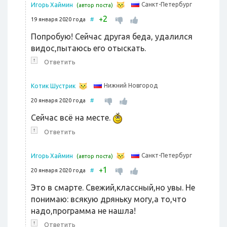
Санкт-Петербург
Игорь Хаймин
(автор поста)
2
+
19 января 2020 года
#
Попробую! Сейчас другая беда, удалился
видос,пытаюсь его отыскать.
↑
Ответить
Нижний Новгород
Котик Шустрик
20 января 2020 года
#
Сейчас всё на месте.
↑
Ответить
Санкт-Петербург
Игорь Хаймин
(автор поста)
1
+
20 января 2020 года
#
Это в смарте. Свежий,классный,но увы. Не
понимаю: всякую дряньку могу,а то,что
надо,программа не нашла!
↑
Ответить