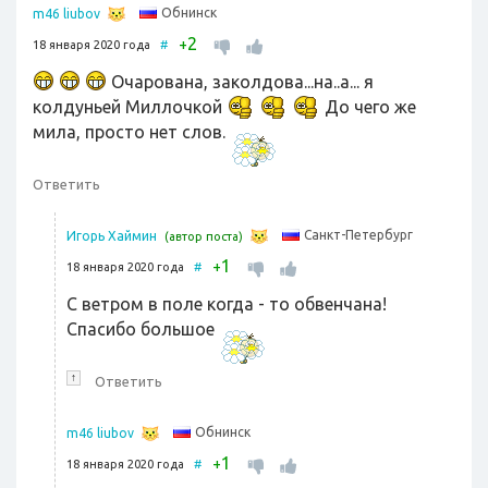
Обнинск
m46 liubov
2
+
18 января 2020 года
#
Очарована, заколдова...на..а... я
колдуньей Миллочкой
До чего же
мила, просто нет слов.
Ответить
Санкт-Петербург
Игорь Хаймин
(автор поста)
1
+
18 января 2020 года
#
С ветром в поле когда - то обвенчана!
Спасибо большое
↑
Ответить
Обнинск
m46 liubov
1
+
18 января 2020 года
#