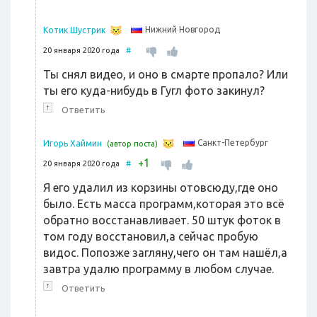
Нижний Новгород
Котик Шустрик
20 января 2020 года
#
Ты снял видео, и оно в смарте пропало? Или
ты его куда-нибудь в Гугл фото закинул?
↑
Ответить
Санкт-Петербург
Игорь Хаймин
(автор поста)
1
+
20 января 2020 года
#
Я его удалил из корзины отовсюду,где оно
было. Есть масса программ,которая это всё
обратно восстанавливает. 50 штук фоток в
том году восстановил,а сейчас пробую
видос. Попозже загляну,чего он там нашёл,а
завтра удалю программу в любом случае.
↑
Ответить