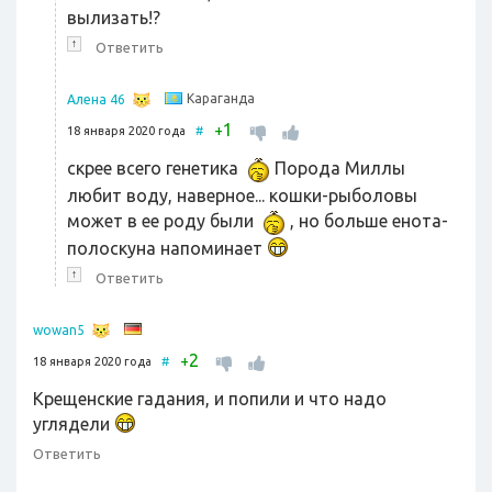
вылизать!?
↑
Ответить
Караганда
Алена 46
1
+
18 января 2020 года
#
скрее всего генетика
Порода Миллы
любит воду, наверное... кошки-рыболовы
может в ее роду были
, но больше енота-
полоскуна напоминает
↑
Ответить
wowan5
2
+
18 января 2020 года
#
Крещенские гадания, и попили и что надо
углядели
Ответить