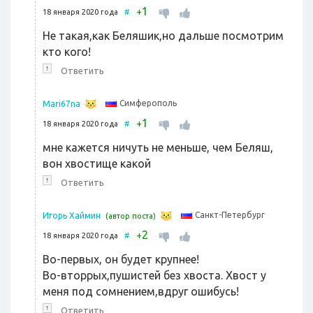
1
+
18 января 2020 года
#
Не такая,как Беляшик,но дальше посмотрим
кто кого!
↑
Ответить
Симферополь
Mari67na
1
+
18 января 2020 года
#
мне кажется ничуть не меньше, чем Беляш,
вон хвостище какой
↑
Ответить
Санкт-Петербург
Игорь Хаймин
(автор поста)
2
+
18 января 2020 года
#
Во-первых, он будет крупнее!
Во-вторрых,пушистей без хвоста. Хвост у
меня под сомнением,вдруг ошибусь!
↑
Ответить