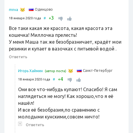
Одинцово
mnva
3
+
18 января 2020 года
#
Все таки какая же красота, какая красота эта
кошечка! Миллочка прелесть!
У меня Маша так же безобразничает, крадёт мои
резинки и купает в вазочках с питьевой водой .
Ответить
Санкт-Петербург
Игорь Хаймин
(автор поста)
4
+
18 января 2020 года
#
Они все что-нибудь купают! Спасибо! Я сам
наглядеться не могу! Как хорошо,что я её
нашёл!
И все её безобразия,по сравнению с
молодыми кунскими,совсем ничто!
↑
Ответить