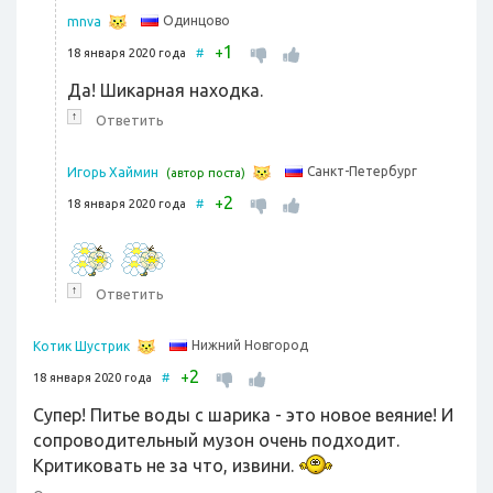
Одинцово
mnva
1
+
18 января 2020 года
#
Да! Шикарная находка.
↑
Ответить
Санкт-Петербург
Игорь Хаймин
(автор поста)
2
+
18 января 2020 года
#
↑
Ответить
Нижний Новгород
Котик Шустрик
2
+
18 января 2020 года
#
Супер! Питье воды с шарика - это новое веяние! И
сопроводительный музон очень подходит.
Критиковать не за что, извини.