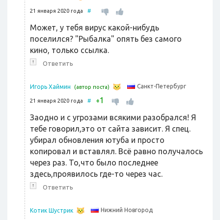
21 января 2020 года
#
Может, у тебя вирус какой-нибудь
поселился? "Рыбалка" опять без самого
кино, только ссылка.
↑
Ответить
Санкт-Петербург
Игорь Хаймин
(автор поста)
1
+
21 января 2020 года
#
Заодно и с угрозами всякими разобрался! Я
тебе говорил,это от сайта зависит. Я спец.
убирал обновления ютуба и просто
копировал и вставлял. Всё равно получалось
через раз. То,что было последнее
здесь,проявилось где-то через час.
↑
Ответить
Нижний Новгород
Котик Шустрик