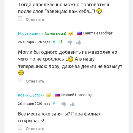
Тогда определенно можно торговаться
после слов "завещаю вам себя..."!
↑
Ответить
Санкт-Петербург
Игорь Хаймин
(автор поста)
1
+
26 января 2020 года
#
Могли бы одного добавить из мавзолея,но
чего-то не срослось
А в нашу
теперешнюю пору, даже за деньги не возьмут
↑
Ответить
Нижний Новгород
Котик Шустрик
26 января 2020 года
#
Все места уже заняты? Пора филиал
открывать!
↑
Ответить