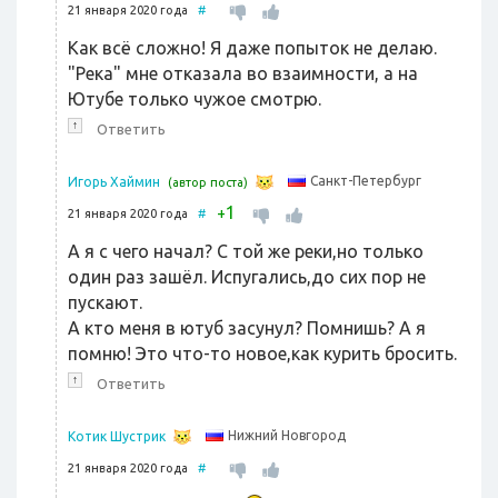
21 января 2020 года
#
Как всё сложно! Я даже попыток не делаю.
"Река" мне отказала во взаимности, а на
Ютубе только чужое смотрю.
↑
Ответить
Санкт-Петербург
Игорь Хаймин
(автор поста)
1
+
21 января 2020 года
#
А я с чего начал? C той же реки,но только
один раз зашёл. Испугались,до сих пор не
пускают.
А кто меня в ютуб засунул? Помнишь? А я
помню! Это что-то новое,как курить бросить.
↑
Ответить
Нижний Новгород
Котик Шустрик
21 января 2020 года
#