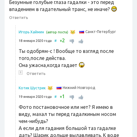
Безумные голубые глаза гадалки - это перед
впадением в гадательный транс, не иначе?
Ответить
Санкт-Петербург
Игорь Хаймин
(автор поста)
2
+
18 января 2020 года
#
Ты одобрям-с ! Вообще то взгляд после
того,после действа.
Она ужасна,когда гадает
↑
Ответить
Нижний Новгород
Котик Шустрик
1
+
19 января 2020 года
#
Фото постановочное или нет? Я имею в
виду, махал ты перед гадалкиным носом
чем-нибудь?
А если для гадания большой таз гадалке
дать? Шарик дольше вылавливать. К воде