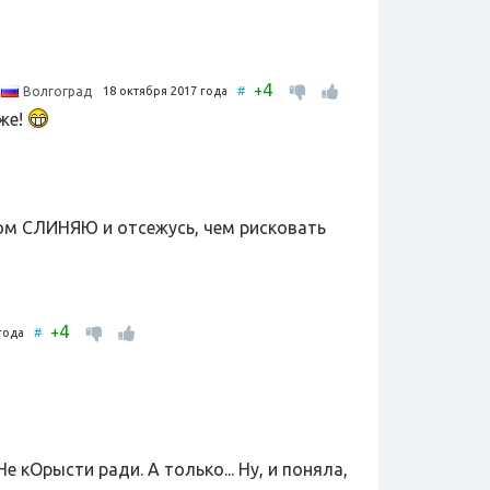
4
+
18 октября 2017 года
#
Волгоград
оже!
ом СЛИНЯЮ и отсежусь, чем рисковать
4
+
 года
#
 кОрысти ради. А только... Ну, и поняла,