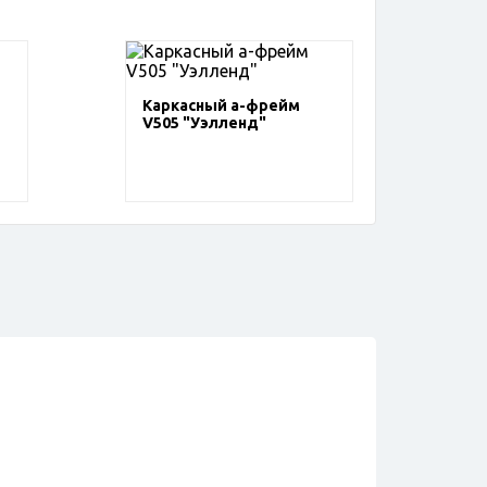
Каркасный а-фрейм
V505 "Уэлленд"