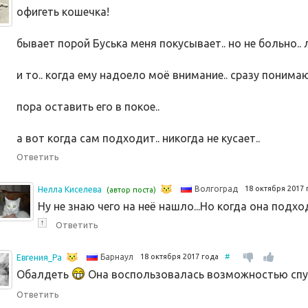
офигеть кошечка!
бывает порой Буська меня покусывает.. но не больно.. 
и то.. когда ему надоело моё внимание.. сразу понимаю
пора оставить его в покое..
а вот когда сам подходит.. никогда не кусает..
Ответить
18 октября 2017
Волгоград
Нелла Киселева
(автор поста)
Ну не знаю чего на неё нашло...Но когда она подход
↑
Ответить
18 октября 2017 года
#
Барнаул
Евгения_Ра
Обалдеть
Она воспользовалась возможностью спус
Ответить