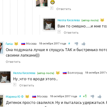
↑
Ответить
Нелла Киселева
(автор поста)
Вам то смешно.......и мне т
↑
Ответить
18 октября 2017 года
#
Москва
fania
Она подумала лучше я спущусь ТАК и быстренько пот
своими лапками)))
Ответить
18 октября 2017
Волгоград
Нелла Киселева
(автор поста)
Ну ,что-то вроде этого...
↑
Ответить
1
+
18 октября 2017 года
#
Москва
Марина Ю Ф
Дитенок просто свалился. Ну и пыталась удержаться. Не