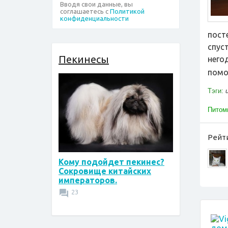
Вводя свои данные, вы
соглашаетесь с
Политикой
конфиденциальности
пост
спус
Пекинесы
него
помо
Тэги:
Питом
Рейти
Кому подойдет пекинес?
Сокровище китайских
императоров.
23