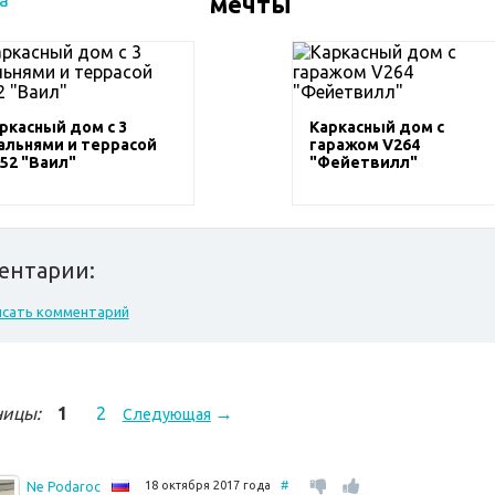
мечты
ркасный дом с 3
Каркасный дом с
альнями и террасой
гаражом V264
52 "Ваил"
"Фейетвилл"
ентарии:
исать комментарий
→
ницы:
1
2
Следующая
18 октября 2017 года
#
Ne Podaroc