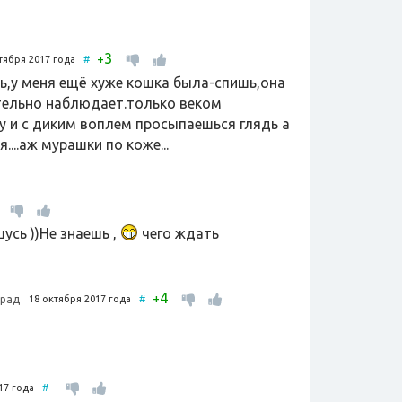
3
+
ктября 2017 года
#
ь,у меня ещё хуже кошка была-спишь,она
ательно наблюдает.только веком
у и с диким воплем просыпаешься глядь а
....аж мурашки по коже...
усь ))Не знаешь ,
чего ждать
4
+
18 октября 2017 года
#
град
017 года
#