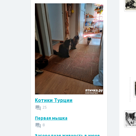
Котики Турции
25
Первая мышка
8
Загородная живность в июне