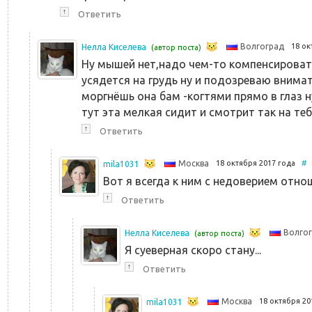
↑
Ответить
18 о
Волгоград
Нелла Киселева
(автор поста)
Ну мышей нет,надо чем-то компенсироват
усядется на грудь ну и подозреваю вним
моргнёшь она бам -когтями прямо в глаз н
тут эта мелкая сидит и смотрит так на тебя
↑
Ответить
18 октября 2017 года
#
Москва
mila1031
Вот я всегда к ним с недоверием отнош
↑
Ответить
Волго
Нелла Киселева
(автор поста)
Я суеверная скоро стану...
↑
Ответить
18 октября 2
Москва
mila1031