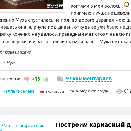
когтями в мои волосы.
понимаю лучше не шевелит
епенно Муха спустилась на пол, по дороге царапая мою ше
тившись она нырнула под диван, откуда её уже было не до
дяйку конечно не удалось, праведный мат стоял на всю кв
щью перекиси и ваты залечивал мои раны... Муха не показ
история из жизни
цы:
Муха
97 комментариев
+15
нг поста:
61
Нелла Киселева
18 октября 2017 года
Волгоград
Построим каркасный 