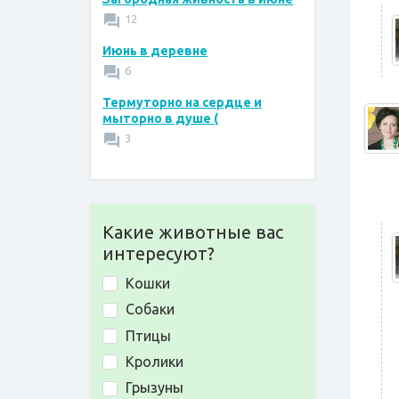
12
Июнь в деревне
6
Термуторно на сердце и
мыторно в душе (
3
Какие животные вас
интересуют?
Кошки
Собаки
Птицы
Кролики
Грызуны