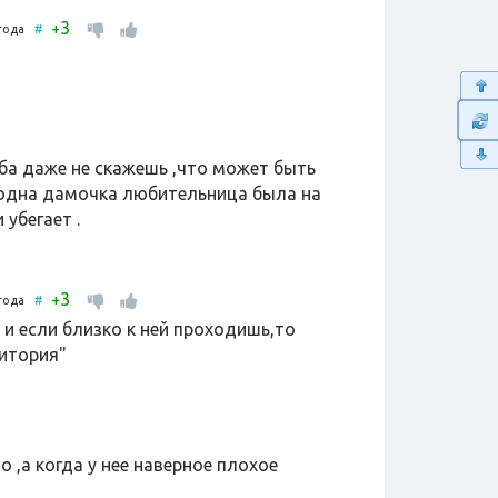
3
+
 года
#
оба даже не скажешь ,что может быть
с одна дамочка любительница была на
убегает .
3
+
 года
#
у и если близко к ней проходишь,то
ритория"
о ,а когда у нее наверное плохое