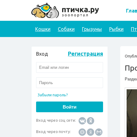
Гла
Кошки
Собаки
Грызуны
Рыбки
П
Регистрация
Вход
Опубл
Пр
Разде
Забыли пароль?
Вход через соц сети:
Вход через почту: