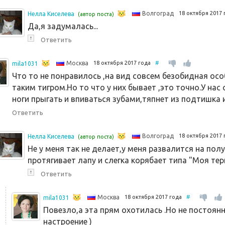
18 октября 2017
Волгоград
Нелла Киселева
(автор поста)
Да,я задумалась...
↑
Ответить
18 октября 2017 года
#
Москва
mila1031
Что то не понравилось ,на вид совсем безобидная ос
таким тигром.Но то что у них бывает ,это точно.У на
ноги прыгать и впиваться зубами,тяпнет из подтишка и 
Ответить
18 октября 2017
Волгоград
Нелла Киселева
(автор поста)
Не у меня так не делает,у меня развалится на пол
протягивает лапу и слегка корябает типа "Моя те
↑
Ответить
18 октября 2017 года
#
Москва
mila1031
Повезло,а эта прям охотилась .Но не постоянн
настроение )