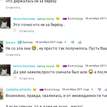
что держалась не за березу.
Ответить
18 октября 2017
Волгоград
Нелла Киселева
(автор поста)
Это точно.что не за берёзу...
↑
Ответить
18 октября 2017 года
#
Балхаш
Шнора
Не со зла она
, ну просто так получилось. Пусть Ва
Ответить
18 октября 2017
Волгоград
Нелла Киселева
(автор поста)
Да уже зажили,просто сначала был шок
а посл
↑
Ответить
18 октября 2017 года
#
Волгоград
CHIMERA-WYVERN
Возможно, правда, свалилась, и от неожиданности так
А если спецом, то я даже не знаю... жесть!