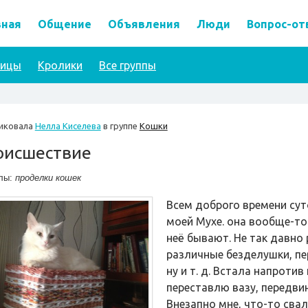
вная
Общение
Объявления
Люди
Вопрос-от
тицы
Кролики
Все группы
иковала
Нелла Киселева
в группе
Кошки
оисшествие
лы:
проделки кошек
Всем доброго времени сут
моей Мухе. она вообще-то 
неё бывают. Не так давно
различные безделушки, пе
ну и т. д. Встала напроти
переставлю вазу, передвин
Внезапно мне, что-то свал