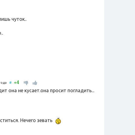
лишь чуток..
..
4
+
 года
#
ит она не кусает.она просит погладить...
титься. Нечего зевать