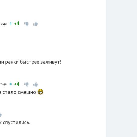
4
+
 года
#
ши ранки быстрее заживут!
4
+
 года
#
е стало смешно
 спустились.