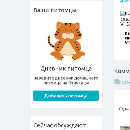
Ваши питомцы
Ка
сп
V1
Дневник питомца
Комм
Заведите дневник домашнего
Нап
питомца на Птичка.ру
Добавить питомца
Стра
Сейчас обсуждают