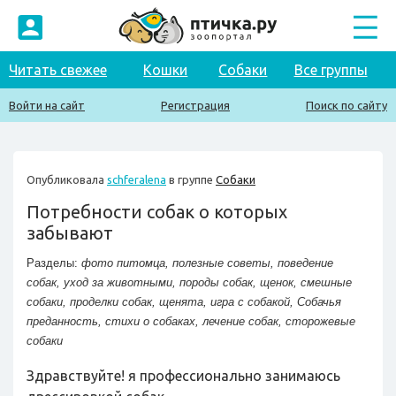
Читать свежее
Кошки
Собаки
Все группы
Войти на сайт
Регистрация
Поиск по сайту
Опубликовала
schferalena
в группе
Собаки
Потребности собак о которых
забывают
Разделы:
фото питомца
,
полезные советы
,
поведение
собак
,
уход за животными
,
породы собак
,
щенок
,
смешные
собаки
,
проделки собак
,
щенята
,
игра с собакой
,
Собачья
преданность
,
стихи о собаках
,
лечение собак
,
сторожевые
собаки
Здравствуйте! я профессионально занимаюсь