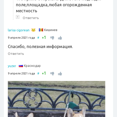
поле,площадка,любая огорожденная
местность
↑
Ответить
Кишинев
larisa cigorean
1
+
9 апреля 2021 года
#
Спасибо, полезная информация.
Ответить
Краснодар
yuzer
1
+
9 апреля 2021 года
#