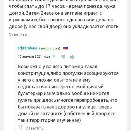
чтобы спать до 17 часов - время приезда мужа
домой. Затем 2часа она активна играет с
игрушками и, быстренько сделав свои дела во
дворе (у нас свой двор) она укладывается спать.
Ответить
schferalena
(автор поста)
10 апреля 2021 года
#
Возможно у вашего питомца такая
констритуция,либо прогулки ассоциируются
у него с плохим опытом или ему
недостаточно интересно..мой личный
бультерьер изначально вообще не хотел
гулять,пришлось многое перепробовать,что
бы показать как здорово на улице,теперь
домой не затащить (собственный двор все
таки территория изученная)
↑
Ответить