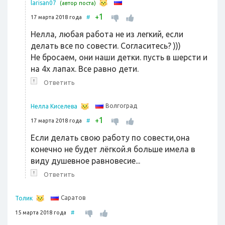
larisan07
(автор поста)
1
+
17 марта 2018 года
#
Нелла, любая работа не из легкий, если
делать все по совести. Согласитесь? )))
Не бросаем, они наши детки. пусть в шерсти и
на 4х лапах. Все равно дети.
↑
Ответить
Волгоград
Нелла Киселева
1
+
17 марта 2018 года
#
Если делать свою работу по совести,она
конечно не будет лёгкой.я больше имела в
виду душевное равновесие...
↑
Ответить
Саратов
Толик
15 марта 2018 года
#