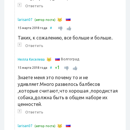
↑
Ответить
larisan07
(автор поста)
15 марта 2018 года
#
Таких, к сожалению, все больше и больше..
↑
Ответить
Волгоград
Нелла Киселева
1
+
15 марта 2018 года
#
Знаете меня это почему то и не
удивляет.Много развелось балбесов
,которые считают,что хорошая ,породистая
собака,должна быть в общем наборе их
ценностей.
↑
Ответить
larisan07
(автор поста)