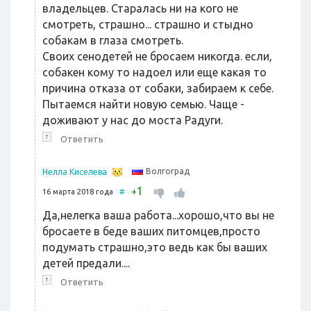
владельцев. Старалась ни на кого не
смотреть, страшно... страшно и стыдно
собакам в глаза смотреть.
Своих сенодетей не бросаем никогда. если,
собакен кому то надоел или еще какая то
причина отказа от собаки, забираем к себе.
Пытаемся найти новую семью. Чаще -
доживают у нас до моста Радуги.
↑
Ответить
Волгоград
Нелла Киселева
1
+
16 марта 2018 года
#
Да,нелегка ваша работа...хорошо,что вы не
бросаете в беде ваших питомцев,просто
подумать страшно,это ведь как бы ваших
детей предали....
↑
Ответить