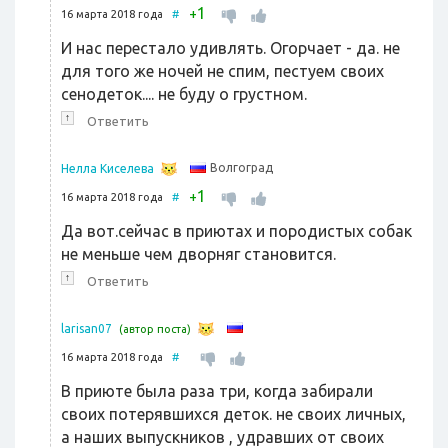
1
+
16 марта 2018 года
#
И нас перестало удивлять. Огорчает - да. не
для того же ночей не спим, пестуем своих
сенодеток.... не буду о грустном.
↑
Ответить
Волгоград
Нелла Киселева
1
+
16 марта 2018 года
#
Да вот.сейчас в приютах и породистых собак
не меньше чем дворняг становится.
↑
Ответить
larisan07
(автор поста)
16 марта 2018 года
#
В приюте была раза три, когда забирали
своих потерявшихся деток. не своих личных,
а наших выпускников , удравших от своих