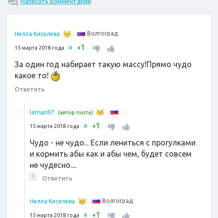
Написать комментарий
Волгоград
Нелла Киселева
1
+
15 марта 2018 года
#
За один год набирает такую массу!Прямо чудо
какое то!
Ответить
larisan07
(автор поста)
1
+
15 марта 2018 года
#
Чудо - не чудо... Если лениться с прогулками
и кормить абы как и абы чем, будет совсем
не чудесно....
↑
Ответить
Волгоград
Нелла Киселева
1
+
15 марта 2018 года
#