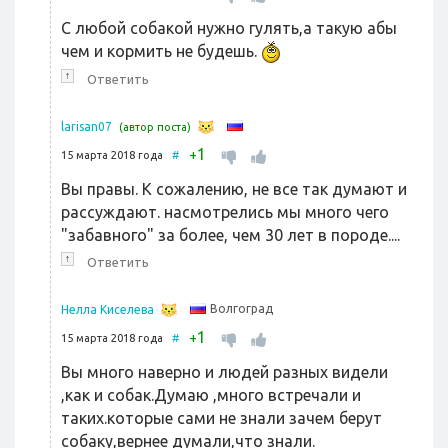
С любой собакой нужно гулять,а такую абы
чем и кормить не будешь.
↑
Ответить
larisan07
(автор поста)
1
+
15 марта 2018 года
#
Вы правы. К сожалению, не все так думают и
рассуждают. насмотрелись мы много чего
"забавного" за более, чем 30 лет в породе....
↑
Ответить
Волгоград
Нелла Киселева
1
+
15 марта 2018 года
#
Вы много наверно и людей разных видели
,как и собак.Думаю ,много встречали и
таких.которые сами не знали зачем берут
собаку,вернее думали,что знали.