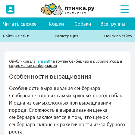
Читать свежее
Кошки
Собаки
Все группы
Войти на сайт
Регистрация
Поиск по сайту
Опубликовала
larisan07
в группе
Сенбернар
в рубрике
Уход и
содержание сенбернаров
Особенности выращивания
Особенности выращивания сенбернара.
Сенбернар - одна из самых крупных пород собак.
И одна из самыхсложных при выращивании
порода. Сложность в выращивании щенка
сенбернара заключается в том, что щенок
сенбернара склонен к рахитичности из-за бурного
роста.