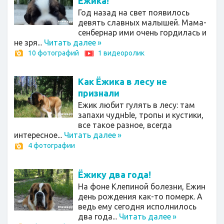
Ёжика!
Год назад на свет появилось
девять славных малышей. Мама-
сенбернар ими очень гордилась и
не зря...
Читать далее
»
10 фотографий
1 видеоролик
Как Ёжика в лесу не
признали
Ежик любит гулять в лесу: там
запахи чуднЫе, тропы и кустики,
все такое разное, всегда
интересное...
Читать далее
»
4 фотографии
Ёжику два года!
На фоне Клепиной болезни, Ежин
день рождения как-то померк. А
ведь ему сегодня исполнилось
два года...
Читать далее
»