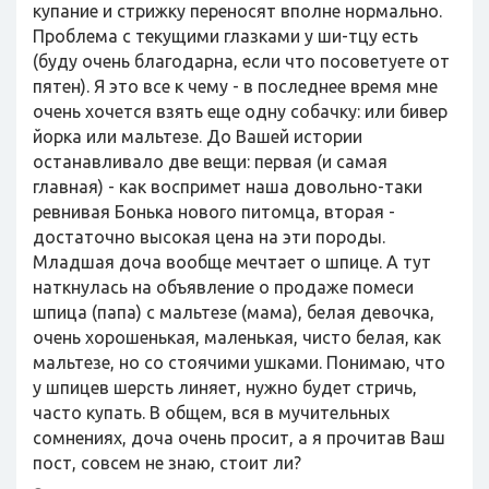
купание и стрижку переносят вполне нормально.
Проблема с текущими глазками у ши-тцу есть
(буду очень благодарна, если что посоветуете от
пятен). Я это все к чему - в последнее время мне
очень хочется взять еще одну собачку: или бивер
йорка или мальтезе. До Вашей истории
останавливало две вещи: первая (и самая
главная) - как воспримет наша довольно-таки
ревнивая Бонька нового питомца, вторая -
достаточно высокая цена на эти породы.
Младшая доча вообще мечтает о шпице. А тут
наткнулась на объявление о продаже помеси
шпица (папа) с мальтезе (мама), белая девочка,
очень хорошенькая, маленькая, чисто белая, как
мальтезе, но со стоячими ушками. Понимаю, что
у шпицев шерсть линяет, нужно будет стричь,
часто купать. В общем, вся в мучительных
сомнениях, доча очень просит, а я прочитав Ваш
пост, совсем не знаю, стоит ли?