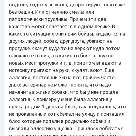
подолгу сидят у зеркала, депрессируют опять же.
Без башни. Или отчаянно смелы или
патологически трусливы. Причем эти два
качества могут сочетается в одном песике. В
каких то ситуациях они прям бойцы, кидаются на
других людей, собак, друг друга, убегают на
прогулке, скачут куда то на верх от куда потом
плюхаются в низ, а в каких то боятся звуков,
новых мест прогулки и т. д. при этом впадают в
истерику прыгают на руки, скулят, воют. Еще
аллергии, постоянные и на все, причем часто
даже ветеринар не может понять, что надо
изменить в жизни собаки, что бы у нее прошла
аллергия. К примеру у меня была аллергия у
щенка родом 1 день на блох, так получилось, что
не прокапанный кот сбежал на улицу и притащил
блох которые попали в родильню собаки и
вызвали аллергию у щенка. Пришлось побегать с
младенцем к ветеринару, полностью обработать