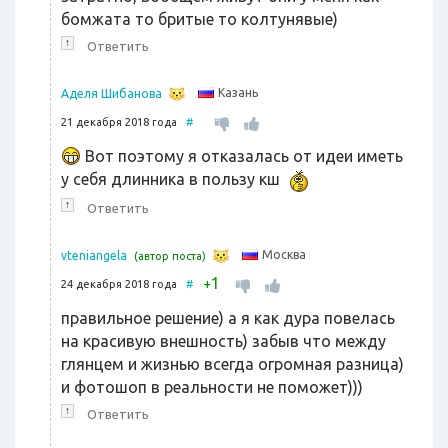
бомжата то бритые то колтунявые)
↑
Ответить
Казань
Аделя Шибанова
21 декабря 2018 года
#
Вот поэтому я отказалась от идеи иметь
у себя длинника в пользу кш
↑
Ответить
Москва
vteniangela
(автор поста)
1
+
24 декабря 2018 года
#
правильное решение) а я как дура повелась
на красивую внешность) забыв что между
глянцем и жизнью всегда огромная разница)
и фотошоп в реальности не поможет)))
↑
Ответить