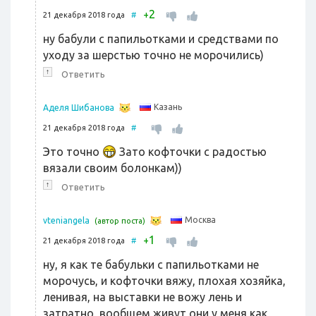
2
+
21 декабря 2018 года
#
ну бабули с папильотками и средствами по
уходу за шерстью точно не морочились)
↑
Ответить
Казань
Аделя Шибанова
21 декабря 2018 года
#
Это точно
Зато кофточки с радостью
вязали своим болонкам))
↑
Ответить
Москва
vteniangela
(автор поста)
1
+
21 декабря 2018 года
#
ну, я как те бабульки с папильотками не
морочусь, и кофточки вяжу, плохая хозяйка,
ленивая, на выставки не вожу лень и
затратно, вообщем живут они у меня как