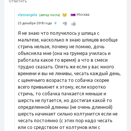
Ответить
Москва
vteniangela
(автор поста)
25 декабря 2018 года
#
Я не знаю что получилось у шпица с
мальтезе, насколько я знаю шпицев вообще
стричь нельзя, почему не помню, дочь
объясняла мне (она на грумера училась и
работала какое то время) а что в смеси
трудно сказать. Опять же если у вас много
времени и вы не ленивы, чесать каждый день,
с щенячьего возраста то собачка скорее
всего привыкнет к этому, если коротко
стричь, то собачка пачкается меньше и
шерсть не путается, но достигая какой то
определенной длинны (не очень длинной)
шерсть начинает сильно колтунится если не
чесать постоянно (с этих пор надо чесать
или со средством от колтунов или с