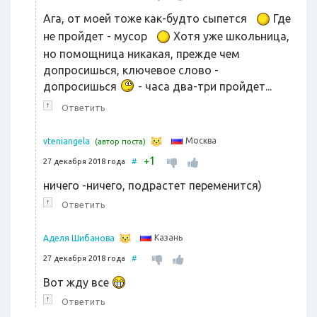
Ага, от моей тоже как-будто сыпется
Где
не пройдет - мусор
Хотя уже школьница,
но помощница никакая, прежде чем
допросишься, ключевое слово -
допросишься
- часа два-три пройдет...
↑
Ответить
Москва
vteniangela
(автор поста)
1
+
27 декабря 2018 года
#
ничего -ничего, подрастет переменится)
↑
Ответить
Казань
Аделя Шибанова
27 декабря 2018 года
#
Вот жду все
↑
Ответить