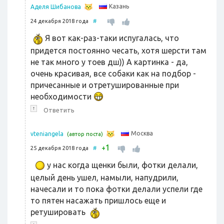
Казань
Аделя Шибанова
24 декабря 2018 года
#
Я вот как-раз-таки испугалась, что
придется постоянно чесать, хотя шерсти там
не так много у тоев дш)) А картинка - да,
очень красивая, все собаки как на подбор -
причесанные и отретушированные при
необходимости
↑
Ответить
Москва
vteniangela
(автор поста)
1
+
25 декабря 2018 года
#
у нас когда щенки были, фотки делали,
целый день ушел, намыли, напудрили,
начесали и то пока фотки делали успели где
то пятен насажать пришлось еще и
ретушировать