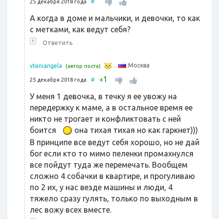
25 декабря 2018 года
#
А когда в доме и мальчики, и девочки, то как
с метками, как ведут себя?
↑
Ответить
Москва
vteniangela
(автор поста)
1
+
25 декабря 2018 года
#
У меня 1 девочка, в течку я ее увожу на
передержку к маме, а в остальное время ее
никто не трогает и конфликтовать с ней
боится
она тихая тихая но как гаркнет)))
В принципе все ведут себя хорошо, но не дай
бог если кто то мимо пеленки промахнулся
все пойдут туда же перемечать. Вообщем
сложно 4 собачки в квартире, и прогуливаю
по 2 их, у нас везде машины и люди, 4
тяжело сразу гулять, только по выходным в
лес вожу всех вместе.