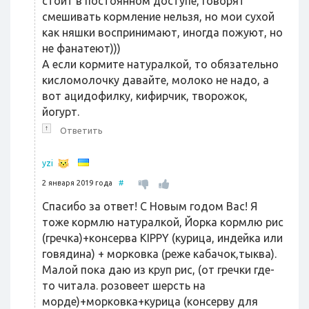
стоит в постоянном доступе, говорят
смешивать кормление нельзя, но мои сухой
как няшки воспринимают, иногда пожуют, но
не фанатеют)))
А если кормите натуралкой, то обязательно
кисломолочку давайте, молоко не надо, а
вот ацидофилку, кифирчик, творожок,
йогурт.
↑
Ответить
yzi
2 января 2019 года
#
Спасибо за ответ! С Новым годом Вас! Я
тоже кормлю натуралкой, Йорка кормлю рис
(гречка)+консерва KIPPY (курица, индейка или
говядина) + морковка (реже кабачок,тыква).
Малой пока даю из круп рис, (от гречки где-
то читала. розовеет шерсть на
морде)+морковка+курица (консерву для