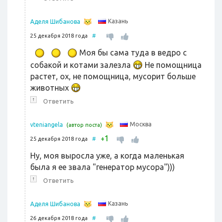
Казань
Аделя Шибанова
25 декабря 2018 года
#
Моя бы сама туда в ведро с
собакой и котами залезла
Не помощница
растет, ох, не помощница, мусорит больше
животных
↑
Ответить
Москва
vteniangela
(автор поста)
1
+
25 декабря 2018 года
#
Ну, моя выросла уже, а когда маленькая
была я ее звала "генератор мусора")))
↑
Ответить
Казань
Аделя Шибанова
26 декабря 2018 года
#