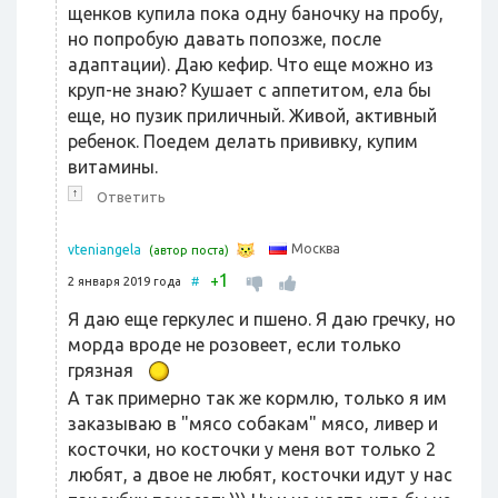
щенков купила пока одну баночку на пробу,
но попробую давать попозже, после
адаптации). Даю кефир. Что еще можно из
круп-не знаю? Кушает с аппетитом, ела бы
еще, но пузик приличный. Живой, активный
ребенок. Поедем делать прививку, купим
витамины.
↑
Ответить
Москва
vteniangela
(автор поста)
1
+
2 января 2019 года
#
Я даю еще геркулес и пшено. Я даю гречку, но
морда вроде не розовеет, если только
грязная
А так примерно так же кормлю, только я им
заказываю в "мясо собакам" мясо, ливер и
косточки, но косточки у меня вот только 2
любят, а двое не любят, косточки идут у нас