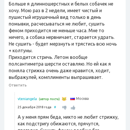
Больше я длинношерстных и белых собачек не
хочу. Мою раз в 2 недели, имеет чистый и
пушистый игрушечный вид только в день
помывки, расчесываться не любит, сушить
феном приходится не меньше часа. Мне то
ничего, а собака нервничает, старается удрать.
Не сушить - будет мерзнуть и трястись всю ночь
+ колтуны.
Приходится стричь. Летом вообще
полсантиметра шерсти оставляю. Но ей как я
поняла стрижка очень даже нравится, ходит,
выбражулей, комплименты выпрашивает.
Ответить
Москва
vteniangela
(автор поста)
25 декабря 2018 года
#
А у меня прям беда, никто не любит стрижку,
как подстригу обижаются, прячутся,