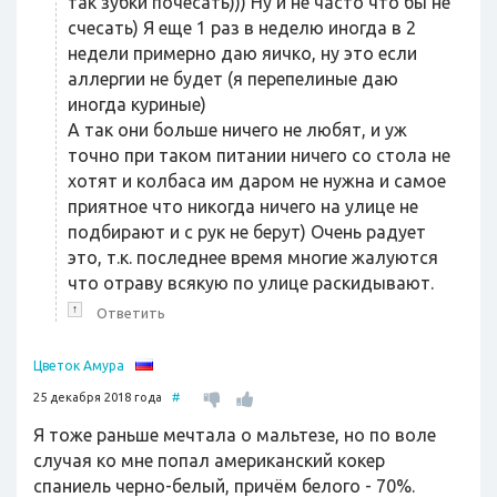
так зубки почесать))) Ну и не часто что бы не
счесать) Я еще 1 раз в неделю иногда в 2
недели примерно даю яичко, ну это если
аллергии не будет (я перепелиные даю
иногда куриные)
А так они больше ничего не любят, и уж
точно при таком питании ничего со стола не
хотят и колбаса им даром не нужна и самое
приятное что никогда ничего на улице не
подбирают и с рук не берут) Очень радует
это, т.к. последнее время многие жалуются
что отраву всякую по улице раскидывают.
↑
Ответить
Цветок Амура
25 декабря 2018 года
#
Я тоже раньше мечтала о мальтезе, но по воле
случая ко мне попал американский кокер
спаниель черно-белый, причём белого - 70%.