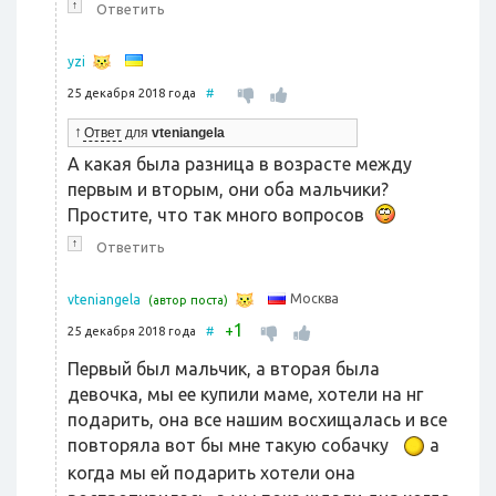
↑
Ответить
yzi
25 декабря 2018 года
#
↑
Ответ
для
vteniangela
А какая была разница в возрасте между
первым и вторым, они оба мальчики?
Простите, что так много вопросов
↑
Ответить
Москва
vteniangela
(автор поста)
1
+
25 декабря 2018 года
#
Первый был мальчик, а вторая была
девочка, мы ее купили маме, хотели на нг
подарить, она все нашим восхищалась и все
повторяла вот бы мне такую собачку
а
когда мы ей подарить хотели она