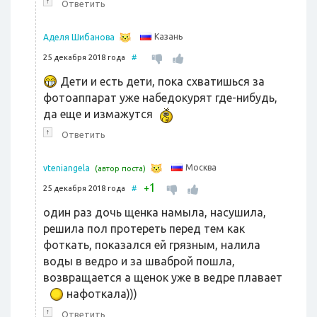
↑
Ответить
Казань
Аделя Шибанова
25 декабря 2018 года
#
Дети и есть дети, пока схватишься за
фотоаппарат уже набедокурят где-нибудь,
да еще и измажутся
↑
Ответить
Москва
vteniangela
(автор поста)
1
+
25 декабря 2018 года
#
один раз дочь щенка намыла, насушила,
решила пол протереть перед тем как
фоткать, показался ей грязным, налила
воды в ведро и за шваброй пошла,
возвращается а щенок уже в ведре плавает
нафоткала)))
↑
Ответить