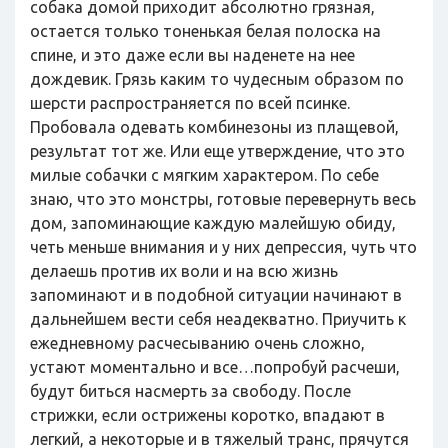
собака домой приходит абсолютно грязная,
остается только тоненькая белая полоска на
спине, и это даже если вы наденете на нее
дождевик. Грязь каким то чудесным образом по
шерсти распространяется по всей псинке.
Пробовала одевать комбинезоны из плащевой,
результат тот же. Или еще утверждение, что это
милые собачки с мягким характером. По себе
знаю, что это монстры, готовые перевернуть весь
дом, запоминающие каждую малейшую обиду,
четь меньше внимания и у них депрессия, чуть что
делаешь против их воли и на всю жизнь
запоминают и в подобной ситуации начинают в
дальнейшем вести себя неадекватно. Приучить к
ежедневному расчесыванию очень сложно,
устают моментально и все…попробуй расчеши,
будут биться насмерть за свободу. После
стрижки, если острижены коротко, впадают в
легкий, а некоторые и в тяжелый транс, прячутся