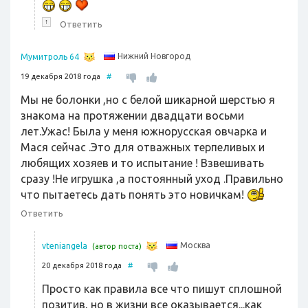
↑
Ответить
Нижний Новгород
Мумитроль 64
19 декабря 2018 года
#
Мы не болонки ,но с белой шикарной шерстью я
знакома на протяжении двадцати восьми
лет.Ужас! Была у меня южнорусская овчарка и
Мася сейчас .Это для отважных терпеливых и
любящих хозяев и то испытание ! Взвешивать
сразу !Не игрушка ,а постоянный уход .Правильно
что пытаетесь дать понять это новичкам!
Ответить
Москва
vteniangela
(автор поста)
20 декабря 2018 года
#
Просто как правила все что пишут сплошной
позитив, но в жизни все оказывается...как