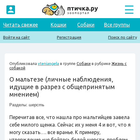
Читать свежее
Кошки
Собаки
Все группы
Войти на сайт
Регистрация
Поиск по сайту
Опубликовала
vteniangela
в группе
Собаки
в рубрике
Жизнь с
собакой
О мальтезе (личные наблюдения,
идущие в разрез с общепринятым
мнением)
Разделы:
шерсть
Перечитав все, что нашла про мальтийцев завела
себе милого щенка. Сейчас их у меня 4 и вот, что я
могу сказать…. все вранье. К примеру,
утверждение «не бойтесь белой шерсти, проблем