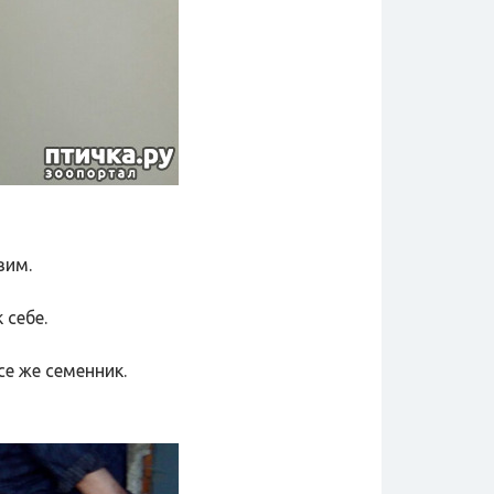
вим.
 себе.
се же семенник.