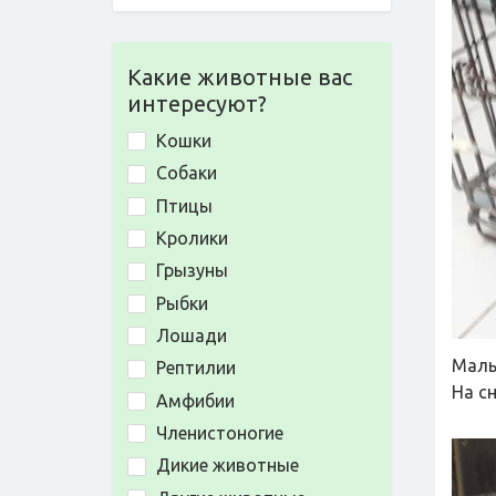
Какие животные вас
интересуют?
Кошки
Собаки
Птицы
Кролики
Грызуны
Рыбки
Лошади
Маль
Рептилии
На с
Амфибии
Членистоногие
Дикие животные