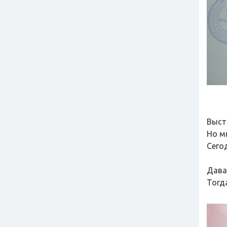
Выст
Но м
Сего
Дава
Тогд