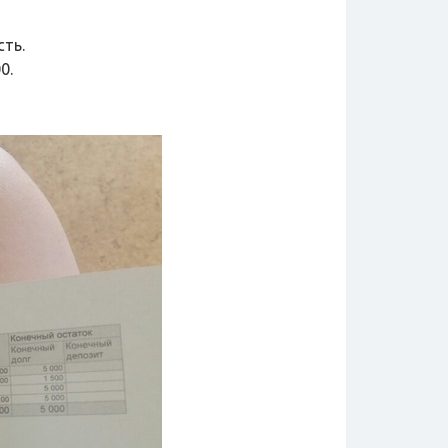
ть.
0.