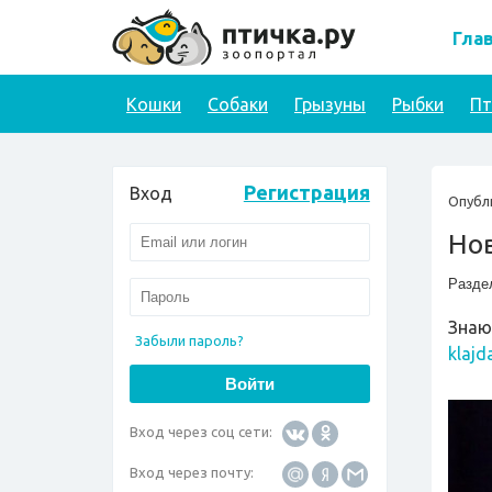
Гла
Кошки
Собаки
Грызуны
Рыбки
П
Регистрация
Вход
Опубл
Но
Разде
Знаю,
Забыли пароль?
klajd
Вход через соц сети:
Вход через почту: