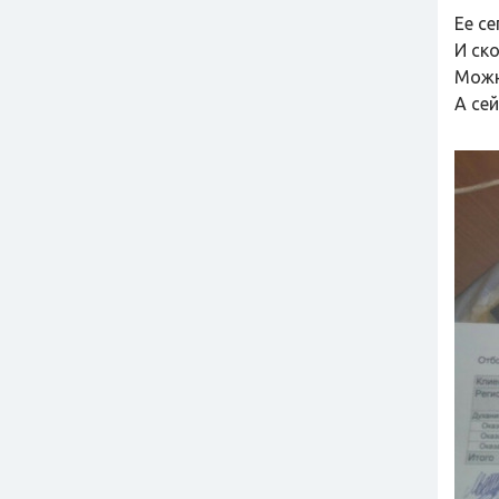
Ее с
И ск
Можн
А сей