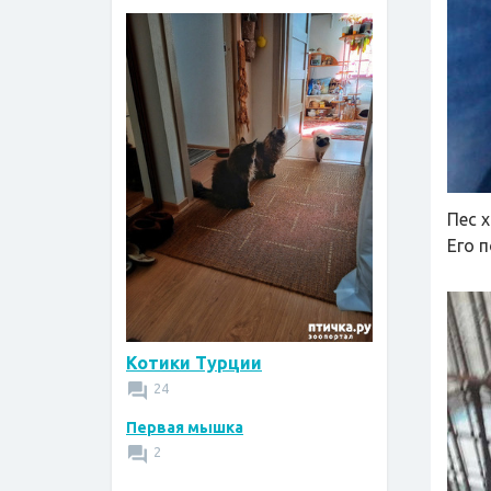
Пес 
Его 
Котики Турции
24
Первая мышка
2