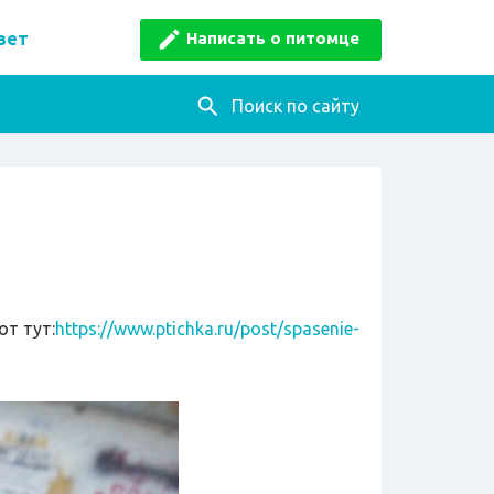
Написать о питомце
вет
Поиск по сайту
от тут:
https://www.ptichka.ru/post/spasenie-