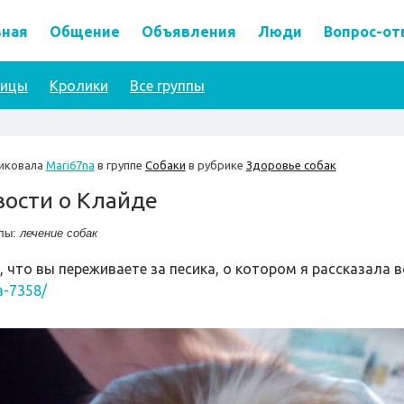
вная
Общение
Объявления
Люди
Вопрос-от
тицы
Кролики
Все группы
иковала
Mari67na
в группе
Собаки
в рубрике
Здоровье собак
вости о Клайде
лы:
лечение собак
 что вы переживаете за песика, о котором я рассказала в
a-7358/