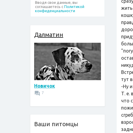
сраз
Вводя свои данные, вы
соглашаетесь с
Политикой
жить
конфиденциальности
кошк
прав
доро
Далматин
прид
боль
"погу
оста
никуд
Встр
тут 
Новичок
-Ну и
7
Т. е
что 
пожи
сгре
взро
Ваши питомцы
задн