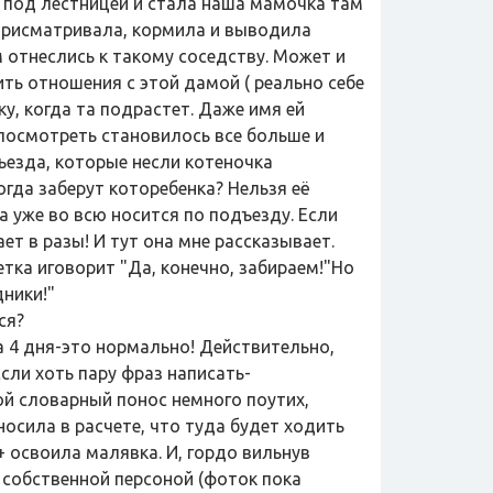
о под лестницей и стала наша мамочка там
 присматривала, кормила и выводила
м отнеслись к такому соседству. Может и
ть отношения с этой дамой ( реально себе
, когда та подрастет. Даже имя ей
 посмотреть становилось все больше и
ъезда, которые несли котеночка
когда заберут которебенка? Нельзя её
а уже во всю носится по подъезду. Если
ет в разы! И тут она мне рассказывает.
етка иговорит "Да, конечно, забираем!"Но
дники!"
ся?
на 4 дня-это нормально! Действительно,
сли хоть пару фраз написать-
ой словарный понос немного поутих,
носила в расчете, что туда будет ходить
+ освоила малявка. И, гордо вильнув
 собственной персоной (фоток пока