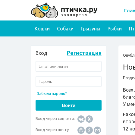
Гла
Кошки
Собаки
Грызуны
Рыбки
П
Регистрация
Вход
Опубл
Нов
Разде
Всех
Забыли пароль?
благ
У ме
нако
Вход через соц сети:
второ
12 н
Вход через почту: