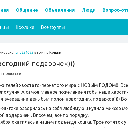
вная
Общение
Объявления
Люди
Вопрос-от
тицы
Кролики
Все группы
иковала
lana251075
в группе
Кошки
огодний подарочек)))
лы:
котенок
 жителей хвостато-пернатого мира с НОВЫМ ГОДОМ!!! Все
ополучия. А самое главное пожелание чтобы наши хвости
ня вчерашний день был полон новогодних подарков)))) Во
нец-таки разорилась на себя любимую и купила миксер меч
й подарочек... Впрочем, все по порядку.
оября окатилась в нашем подъезде кошка. Трое котяток у