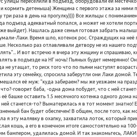
ус улицы переселили в подъезд, оборудовали ей местечк
 и кормить детеныша) Женщина с первого этажа за ними
у три раза в день на прогулку)))) Все жильцы с понимание
да подъезд адекватный попался, а может не хотели порти
же выйдет). Нашлась даже семья готовая забрать малышку
умали-Лаки. Время шло, котенок рос. Страждущих на неё
ше. Несколько раз отлавливали детвору не из нашего под
лять"... И вот встречю я вчера эту жнщину и спрашиваю, 
влять в подъезде на НГ ночь! Пьяных будет немерянно! Он
а не утащат, то риск того что по пьяни наступят возраста
етила эту семейку, спросила заберутли они Лаки домой. Т
вмешался её муж: "куда забираем? мы же уезжаем на праз
 что?-говорит баба, -одна дома побудет, что с ней станет
. в её башке оставить 1.5 месячного котенка одного дома 
с ней станется-то? Выматерилась я в тот момент знатно! Е
зненный бан будет обеспечен! В общем, после того, как м
бла я эту малявку в охапку, захватила лоток, который при
слая кошь, а его в конечном итоге самостоятельно на 100
им бампером, удалилась домой. И так знакомьтесь, ЛАКИ