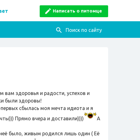
Написать о питомце
вет
Поиск по сайту
м вам здоровья и радости, успехов и
ки были здоровы!
-первых сбылась моя мечта идиота и я
ты))) Прямо вчера и доставили))))
А
 неё было, живым родился лишь один ( Её