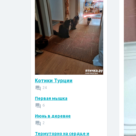
Котики Турции
24
Первая мышка
6
Июнь в деревне
2
Термуторно на сердце и