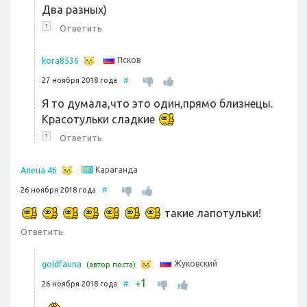
Два разных)
↑
Ответить
Псков
kora8536
27 ноября 2018 года
#
Я то думала,что это один,прямо близнецы.
Красотульки сладкие
↑
Ответить
Караганда
Алена 46
26 ноября 2018 года
#
такие лапотульки!
Ответить
Жуковский
goldfauna
(автор поста)
1
+
26 ноября 2018 года
#