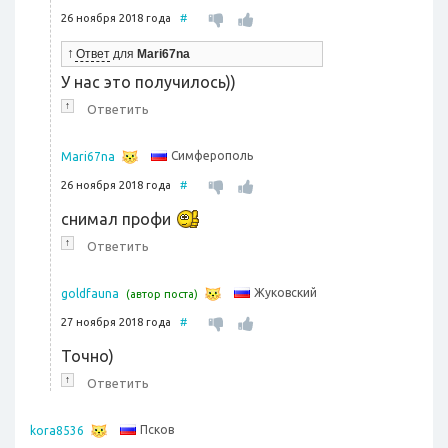
26 ноября 2018 года
#
↑
Ответ
для
Mari67na
У нас это получилось))
↑
Ответить
Симферополь
Mari67na
26 ноября 2018 года
#
снимал профи
↑
Ответить
Жуковский
goldfauna
(автор поста)
27 ноября 2018 года
#
Точно)
↑
Ответить
Псков
kora8536