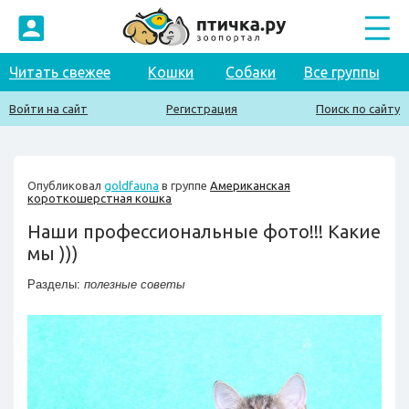
Читать свежее
Кошки
Собаки
Все группы
Войти на сайт
Регистрация
Поиск по сайту
Опубликовал
goldfauna
в группе
Американская
короткошерстная кошка
Наши профессиональные фото!!! Какие
мы )))
Разделы:
полезные советы