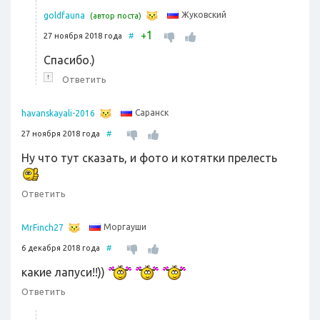
Жуковский
goldfauna
(автор поста)
1
+
27 ноября 2018 года
#
Спасибо.)
↑
Ответить
Саранск
havanskayali-2016
27 ноября 2018 года
#
Ну что тут сказать, и фото и котятки прелесть
Ответить
Моргауши
MrFinch27
6 декабря 2018 года
#
какие лапуси!!))
Ответить