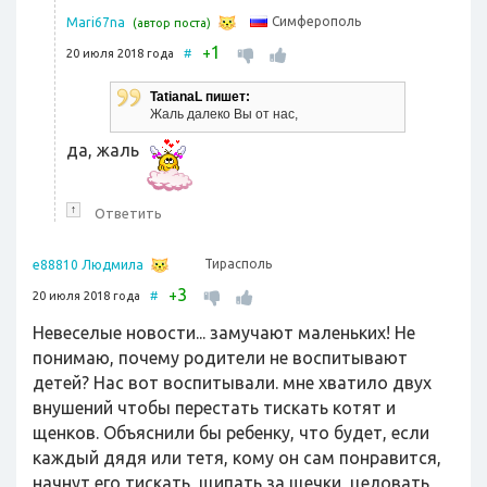
Симферополь
Mari67na
(автор поста)
1
+
20 июля 2018 года
#
TatianaL пишет:
Жаль далеко Вы от нас,
да, жаль
↑
Ответить
Тирасполь
e88810 Людмила
3
+
20 июля 2018 года
#
Невеселые новости... замучают маленьких! Не
понимаю, почему родители не воспитывают
детей? Нас вот воспитывали. мне хватило двух
внушений чтобы перестать тискать котят и
щенков. Объяснили бы ребенку, что будет, если
каждый дядя или тетя, кому он сам понравится,
начнут его тискать, щипать за щечки, целовать,