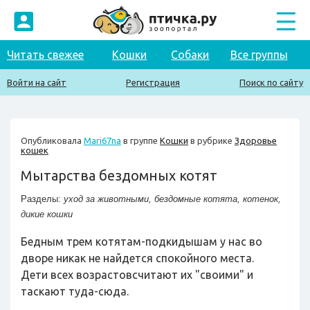
Читать свежее
Кошки
Собаки
Все группы
Войти на сайт
Регистрация
Поиск по сайту
Опубликовала
Mari67na
в группе
Кошки
в рубрике
Здоровье
кошек
Мытарства бездомных котят
Разделы:
уход за животными
,
бездомные котята
,
котенок
,
дикие кошки
Бедным трем котятам-подкидышам у нас во
дворе никак не найдется спокойного места.
Дети всех возрастовсчитают их "своими" и
таскают туда-сюда.