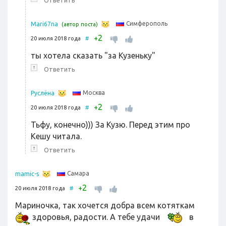
Симферополь
Mari67na
(автор поста)
2
+
20 июля 2018 года
#
ты хотела сказать "за Кузеньку"
↑
Ответить
Москва
Руслёна
2
+
20 июля 2018 года
#
Тьфу, конечно))) За Кузю. Перед этим про
Кешу читала.
↑
Ответить
Самара
mamic-s
2
+
20 июля 2018 года
#
Мариночка, так хочется добра всем котяткам
здоровья, радости. А тебе удачи
в