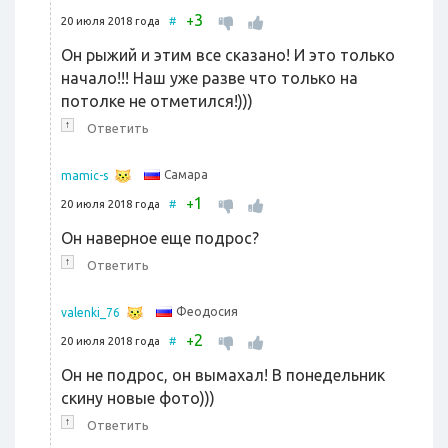
3
+
20 июля 2018 года
#
Он рыжий и этим все сказано! И это только
начало!!! Наш уже разве что только на
потолке не отметился!)))
↑
Ответить
Самара
mamic-s
1
+
20 июля 2018 года
#
Он наверное еще подрос?
↑
Ответить
Феодосия
valenki_76
2
+
20 июля 2018 года
#
Он не подрос, он вымахал! В понедельник
скину новые фото)))
↑
Ответить