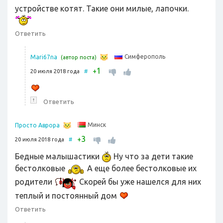
устройстве котят. Такие они милые, лапочки.
Ответить
Симферополь
Mari67na
(автор поста)
1
+
20 июля 2018 года
#
↑
Ответить
Минск
Просто Аврора
3
+
20 июля 2018 года
#
Бедные малышастики
Ну что за дети такие
бестолковые
А еще более бестолковые их
родители
Скорей бы уже нашелся для них
теплый и постоянный дом
Ответить