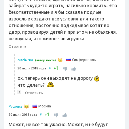
забирать куда-то играть, насильно кормить.. Это
безответственные и я бы сказала подлые
взрослые создают все условия для такого
отношения, постоянно подкидывая котят во
двор, провоцируя детей и при этом не объясняя,
не внушая, что живое - не игрушка!
Ответить
Симферополь
Mari67na
(автор поста)
1
+
20 июля 2018 года
#
ох, теперь они выходят на дорогу
что делать?
↑
Ответить
Москва
Руслёна
1
+
20 июля 2018 года
#
Может, не всё так ужасно. Может, и не будут