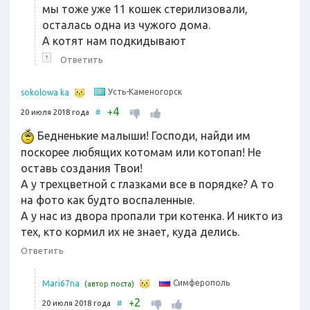
мы тоже уже 11 кошек стерилизовали,
осталась одна из чужого дома.
А котят нам подкидывают
↑
Ответить
Усть-Каменогорск
sokolowa ka
4
+
20 июля 2018 года
#
Бедненькие малыши! Господи, найди им
поскорее любящих котомам или котопап! Не
оставь создания Твои!
А у трехцветной с глазками все в порядке? А то
на фото как будто воспаленные.
А у нас из двора пропали три котенка. И никто из
тех, кто кормил их не знает, куда делись.
Ответить
Симферополь
Mari67na
(автор поста)
2
+
20 июля 2018 года
#