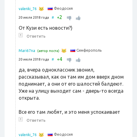
Феодосия
valenki_76
2
+
20 июля 2018 года
#
От Кузи есть новости?)
↑
Ответить
Симферополь
Mari67na
(автор поста)
4
+
20 июля 2018 года
#
да, вчера одноклассник звонил,
рассказывал, как он там им дом вверх дном
поднимает, а они от его шалостей балдеют.
Уже на улицу выходит сам - дверь-то всегда
открыта.
Все его там любят, и это меня успокаивает
↑
Ответить
Феодосия
valenki_76