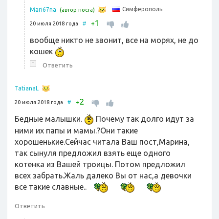
Симферополь
Mari67na
(автор поста)
1
+
20 июля 2018 года
#
вообще никто не звонит, все на морях, не до
кошек
↑
Ответить
TatianaL
2
+
20 июля 2018 года
#
Бедные малышки.
Почему так долго идут за
ними их папы и мамы.?Они такие
хорошенькие.Сейчас читала Ваш пост,Марина,
так сынуля предложил взять еще одного
котенка из Вашей троицы. Потом предложил
всех забрать.Жаль далеко Вы от нас,а девочки
все такие славные..
Ответить