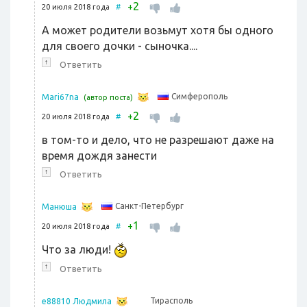
2
+
20 июля 2018 года
#
А может родители возьмут хотя бы одного
для своего дочки - сыночка....
↑
Ответить
Симферополь
Mari67na
(автор поста)
2
+
20 июля 2018 года
#
в том-то и дело, что не разрешают даже на
время дождя занести
↑
Ответить
Санкт-Петербург
Манюша
1
+
20 июля 2018 года
#
Что за люди!
↑
Ответить
Тирасполь
e88810 Людмила