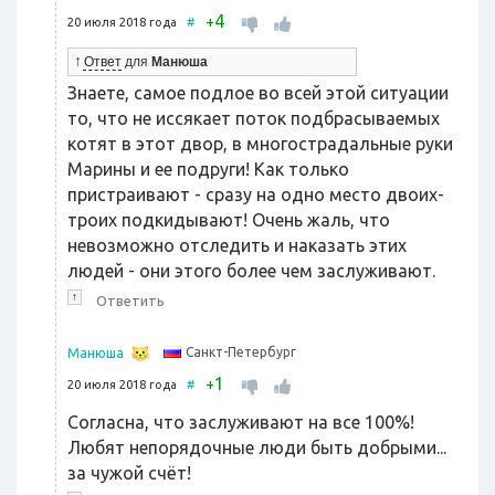
4
+
20 июля 2018 года
#
↑
Ответ
для
Манюша
Знаете, самое подлое во всей этой ситуации
то, что не иссякает поток подбрасываемых
котят в этот двор, в многострадальные руки
Марины и ее подруги! Как только
пристраивают - сразу на одно место двоих-
троих подкидывают! Очень жаль, что
невозможно отследить и наказать этих
людей - они этого более чем заслуживают.
↑
Ответить
Санкт-Петербург
Манюша
1
+
20 июля 2018 года
#
Согласна, что заслуживают на все 100%!
Любят непорядочные люди быть добрыми...
за чужой счёт!