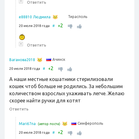
↑
Ответить
Тирасполь
e88810 Людмила
2
+
20 июля 2018 года
#
↑
Ответить
Ачинск
Ваганова2018
2
+
20 июля 2018 года
#
А наши местные кошатники стерилизовали
кошек чтоб больше не родились. За небольшим
количеством взрослых ухаживать легче. Желаю
скорее найти ручки для котят
Ответить
Симферополь
Mari67na
(автор поста)
2
+
20 июля 2018 года
#