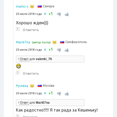
Самара
mamic-s
1
+
20 июля 2018 года
#
Хорошо ждем)))
↑
Ответить
Симферополь
Mari67na
(автор поста)
1
+
20 июля 2018 года
#
↑
Ответ
для
valenki_76
↑
Ответить
Москва
Руслёна
1
+
20 июля 2018 года
#
↑
Ответ
для
Mari67na
Как радостно!!!!! Я так рада за Кешеньку!
↑
Ответить