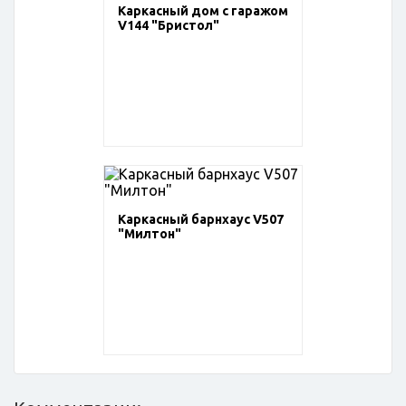
Каркасный дом с гаражом
V144 "Бристол"
Каркасный барнхаус V507
"Милтон"