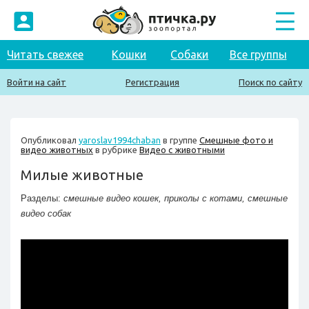
Читать свежее
Кошки
Собаки
Все группы
Войти на сайт
Регистрация
Поиск по сайту
Опубликовал
yaroslav1994chaban
в группе
Смешные фото и
видео животных
в рубрике
Видео с животными
Милые животные
Разделы:
смешные видео кошек
,
приколы с котами
,
смешные
видео собак