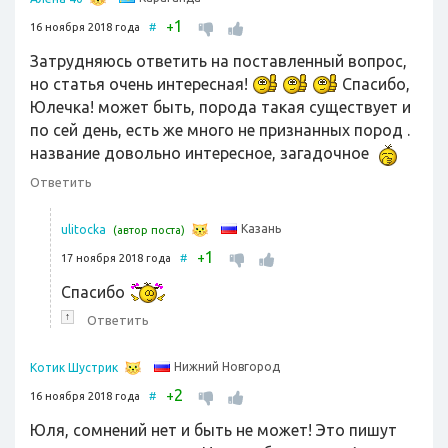
1
+
16 ноября 2018 года
#
Затрудняюсь ответить на поставленный вопрос,
но статья очень интересная!
Спасибо,
Юлечка! может быть, порода такая существует и
по сей день, есть же много не признанных пород .
название довольно интересное, загадочное
Ответить
Казань
ulitocka
(автор поста)
1
+
17 ноября 2018 года
#
Спасибо
↑
Ответить
Нижний Новгород
Котик Шустрик
2
+
16 ноября 2018 года
#
Юля, сомнений нет и быть не может! Это пишут