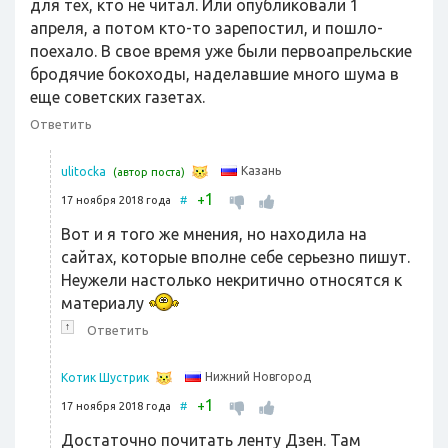
для тех, кто не читал. Или опубликовали 1
апреля, а потом кто-то зарепостил, и пошло-
поехало. В свое время уже были первоапрельские
бродячие бокоходы, наделавшие много шума в
еще советских газетах.
Ответить
Казань
ulitocka
(автор поста)
1
+
17 ноября 2018 года
#
Вот и я того же мнения, но находила на
сайтах, которые вполне себе серьезно пишут.
Неужели настолько некритично относятся к
материалу
↑
Ответить
Нижний Новгород
Котик Шустрик
1
+
17 ноября 2018 года
#
Достаточно почитать ленту Дзен. Там