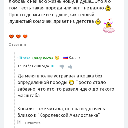
любовь к ней всю жизнь ношу. в душе... Это я о
том - есть такая порода или нет - не важно
Просто держите её в душе ,как тёплый
,пушистый комочек ,привет из детства
Ответить
Казань
ulitocka
(автор поста)
17 ноября 2018 года
#
Да меня вполне устраивала кошка без
определенной породы
Просто стало
забавно, что кто-то развил идею до такого
масштаба
Коваля тоже читала, но она ведь очень
близко к "Королевской Аналостанке"
↑
Ответить