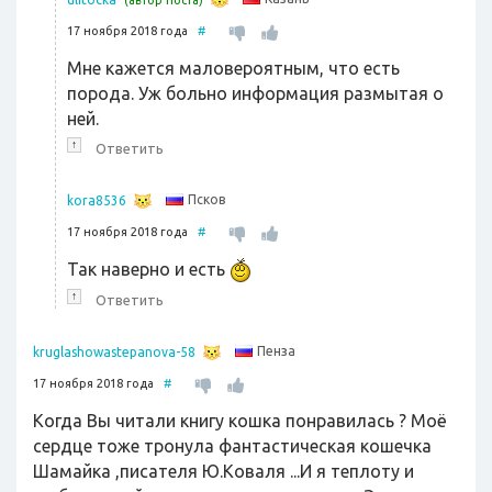
(автор поста)
17 ноября 2018 года
#
Мне кажется маловероятным, что есть
порода. Уж больно информация размытая о
ней.
↑
Ответить
Псков
kora8536
17 ноября 2018 года
#
Так наверно и есть
↑
Ответить
Пенза
kruglashowastepanova-58
17 ноября 2018 года
#
Когда Вы читали книгу кошка понравилась ? Моё
сердце тоже тронула фантастическая кошечка
Шамайка ,писателя Ю.Коваля ...И я теплоту и