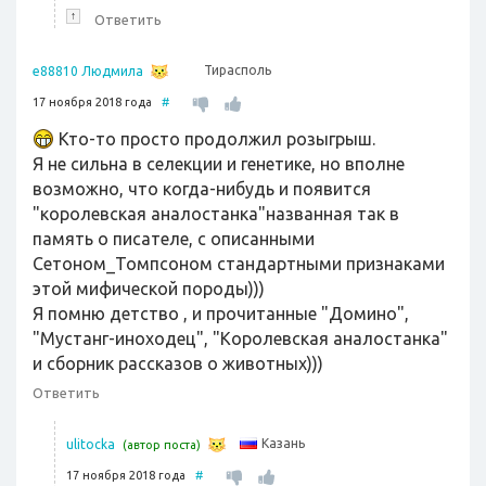
↑
Ответить
Тирасполь
e88810 Людмила
17 ноября 2018 года
#
Кто-то просто продолжил розыгрыш.
Я не сильна в селекции и генетике, но вполне
возможно, что когда-нибудь и появится
"королевская аналостанка"названная так в
память о писателе, с описанными
Сетоном_Томпсоном стандартными признаками
этой мифической породы)))
Я помню детство , и прочитанные "Домино",
"Мустанг-иноходец", "Королевская аналостанка"
и сборник рассказов о животных)))
Ответить
Казань
ulitocka
(автор поста)
17 ноября 2018 года
#