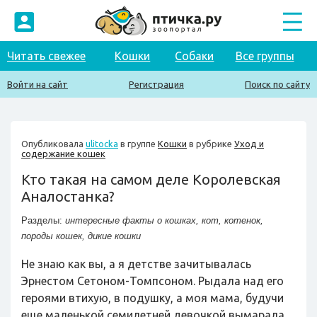
Читать свежее
Кошки
Собаки
Все группы
Войти на сайт
Регистрация
Поиск по сайту
Опубликовала
ulitocka
в группе
Кошки
в рубрике
Уход и
содержание кошек
Кто такая на самом деле Королевская
Аналостанка?
Разделы:
интересные факты о кошках
,
кот
,
котенок
,
породы кошек
,
дикие кошки
Не знаю как вы, а я детстве зачитывалась
Эрнестом Сетоном-Томпсоном. Рыдала над его
героями втихую, в подушку, а моя мама, будучи
еще маленькой семилетней девочкой вымарала