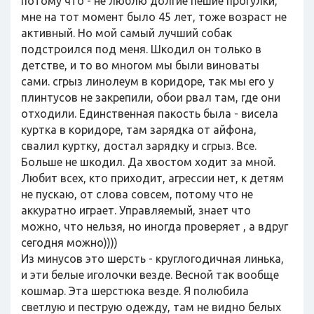
потому что - не люблю долгие пешие прогулки,
мне на тот момент было 45 лет, тоже возраст не
активный. Но мой самый лучший собак
подстроился под меня. Шкодил он только в
детстве, и то во многом мы были виноваты
сами. сгрыз линолеум в коридоре, так мы его у
плинтусов не закрепили, обои рвал там, где они
отходили. Единственная пакость была - висела
куртка в коридоре, там зарядка от айфона,
свалил куртку, достал зарядку и сгрыз. Все.
Больше не шкодил. Да хвостом ходит за мной.
Любит всех, кто приходит, агрессии нет, к детям
не пускаю, от слова совсем, потому что не
аккуратно играет. Управляемый, знает что
можно, что нельзя, но иногда проверяет , а вдруг
сегодня можно))))
Из минусов это шерсть - круглогодичная линька,
и эти белые иголочки везде. Весной так вообще
кошмар. Эта шерстюка везде. Я полюбила
светлую и пеструю одежду, там не видно белых