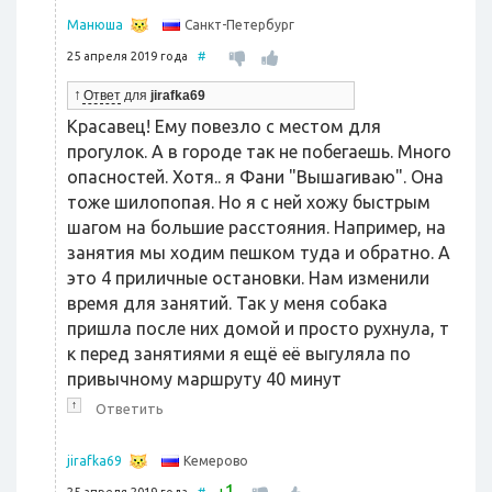
Санкт-Петербург
Манюша
25 апреля 2019 года
#
↑
Ответ
для
jirafka69
Красавец! Ему повезло с местом для
прогулок. А в городе так не побегаешь. Много
опасностей. Хотя.. я Фани "Вышагиваю". Она
тоже шилопопая. Но я с ней хожу быстрым
шагом на большие расстояния. Например, на
занятия мы ходим пешком туда и обратно. А
это 4 приличные остановки. Нам изменили
время для занятий. Так у меня собака
пришла после них домой и просто рухнула, т
к перед занятиями я ещё её выгуляла по
привычному маршруту 40 минут
↑
Ответить
Кемерово
jirafka69
1