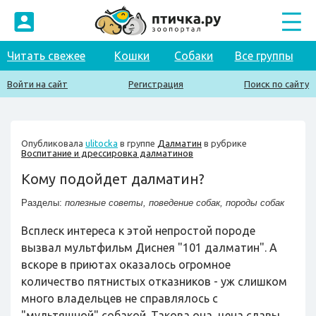
Читать свежее
Кошки
Собаки
Все группы
Войти на сайт
Регистрация
Поиск по сайту
Опубликовала
ulitocka
в группе
Далматин
в рубрике
Воспитание и дрессировка далматинов
Кому подойдет далматин?
Разделы:
полезные советы
,
поведение собак
,
породы собак
Всплеск интереса к этой непростой породе
вызвал мультфильм Диснея "101 далматин". А
вскоре в приютах оказалось огромное
количество пятнистых отказников - уж слишком
много владельцев не справлялось с
"мультяшной" собакой. Такова она, цена славы...