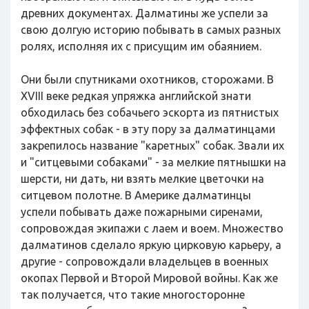
древних документах. Далматины же успели за
свою долгую историю побывать в самых разных
ролях, исполняя их с присущим им обаянием.
Они были спутниками охотников, сторожами. В
XVIII веке редкая упряжка английской знати
обходилась без собачьего эскорта из пятнистых
эффектных собак - в эту пору за далматинцами
закрепилось название "каретных" собак. Звали их
и "ситцевыми собаками" - за мелкие пятнышки на
шерсти, ни дать, ни взять мелкие цветочки на
ситцевом полотне. В Америке далматинцы
успели побывать даже пожарными сиренами,
сопровождая экипажи с лаем и воем. Множество
далматинов сделало яркую цирковую карьеру, а
другие - сопровождали владельцев в военных
окопах Первой и Второй Мировой войны. Как же
так получается, что такие многосторонне