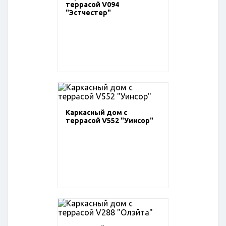
террасой V094
"Эстчестер"
Каркасный дом с
террасой V552 "Уинсор"