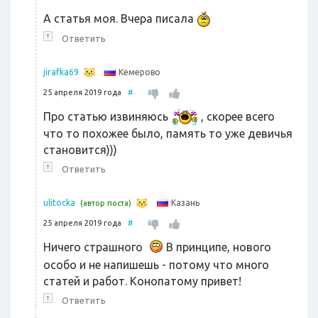
А статья моя. Вчера писала
↑
Ответить
Кемерово
jirafka69
25 апреля 2019 года
#
Про статью извиняюсь
, скорее всего
что то похожее было, память то уже девичья
становится)))
↑
Ответить
Казань
ulitocka
(автор поста)
25 апреля 2019 года
#
Ничего страшного
В принципе, нового
особо и не напишешь - потому что много
статей и работ. Конопатому привет!
↑
Ответить