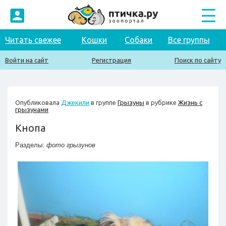
Читать свежее
Кошки
Собаки
Все группы
Войти на сайт
Регистрация
Поиск по сайту
Опубликовала
Джекили
в группе
Грызуны
в рубрике
Жизнь с
грызунами
Кнопа
Разделы:
фото грызунов