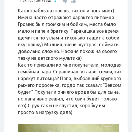
11 октября 2017 года
#
Как корабль назовешь, так он и поплывет)
Имена часто отражают характер питомца.
Громик был громким и бойким, места было
мало и папе и братику. Таракашка все время
щемится по углам и тихонько тащит с собой
вкусняшку) Молния очень шустрая, поймать
довольно сложно. Нафаня похож на своего
тезку из детского мультика)
Как то приехали ко мне покупатели, молодая
семейная пара. Спрашиваю у главы семьи, как
нарекут питомца? Папа, выбравший крупного
рыжего поросенка, гордо так сказал: "Зевсом
будет" Покупали они его вроде бы для сына,
но папа явно решил, что свин будет только
его) С рук так и не спустил, коробку им
просто в нагрузку дала)