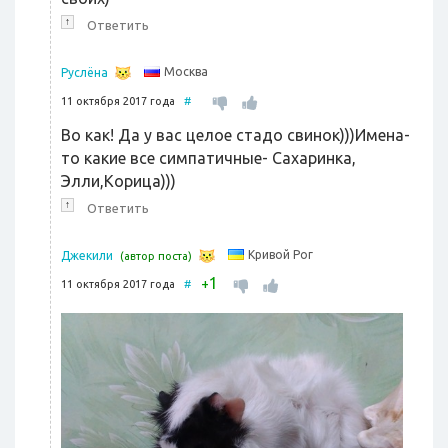
↑
Ответить
Москва
Руслёна
11 октября 2017 года
#
Во как! Да у вас целое стадо свинок)))Имена-
то какие все симпатичные- Сахаринка,
Элли,Корица)))
↑
Ответить
Кривой Рог
Джекили
(автор поста)
1
+
11 октября 2017 года
#