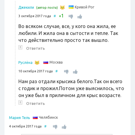
Кривой Рог
Джекили
(автор поста)
1
+
3 октября 2017 года
#
Во всяком случае, все, у кого она жила, ее
любили. И жила она в сытости и тепле. Так
что действительно просто так вышло.
↑
Ответить
Москва
Руслёна
10 октября 2017 года
#
Нам раз отдали крысика белого.Так он всего
с годик и прожил.Потом уже выяснилось, что
он уже был в приличном для крыс возрасте.
↑
Ответить
Челябинск
Мария Тель
4 октября 2017 года
#