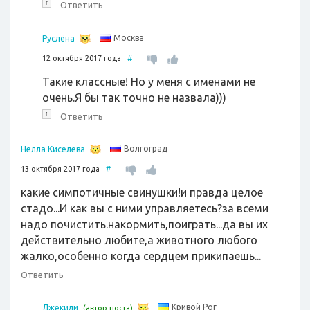
↑
Ответить
Москва
Руслёна
12 октября 2017 года
#
Такие классные! Но у меня с именами не
очень.Я бы так точно не назвала)))
↑
Ответить
Волгоград
Нелла Киселева
13 октября 2017 года
#
какие симпотичные свинушки!и правда целое
стадо...И как вы с ними управляетесь?за всеми
надо почистить.накормить,поиграть...да вы их
действительно любите,а животного любого
жалко,особенно когда сердцем прикипаешь...
Ответить
Кривой Рог
Джекили
(автор поста)