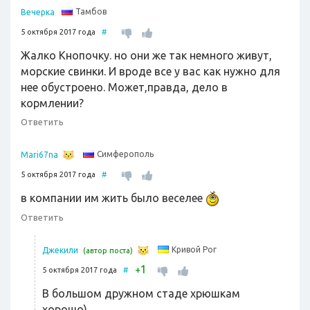
Тамбов
Вечерка
5 октября 2017 года
#
Жалко Кнопочку. но они же так немного живут,
морские свинки. И вроде все у вас как нужно для
нее обустроено. Может,правда, дело в
кормлении?
Ответить
Симферополь
Mari67na
5 октября 2017 года
#
в компании им жить было веселее
Ответить
Кривой Рог
Джекили
(автор поста)
1
+
5 октября 2017 года
#
В большом дружном стаде хрюшкам
хорошо)