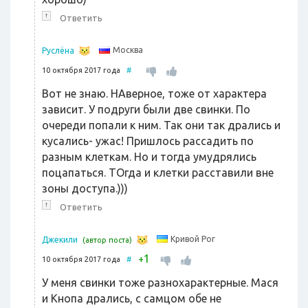
↑
Ответить
Москва
Руслёна
10 октября 2017 года
#
Вот не знаю. НАверное, тоже от характера
зависит. У подруги были две свинки. По
очереди попали к ним. Так они так дрались и
кусались- ужас! Пришлось рассадить по
разным клеткам. Но и тогда умудрялись
поцапаться. ТОгда и клетки расставили вне
зоны доступа.)))
↑
Ответить
Кривой Рог
Джекили
(автор поста)
1
+
10 октября 2017 года
#
У меня свинки тоже разнохарактерные. Мася
и Кнопа дрались, с самцом обе не