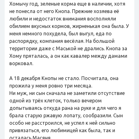
Хомычу год, зеленые корма еще в наличии, хотя
не понесла от него Кнопа. Прежние хозяева её
любили и недостаток внимания восполняли
обилием вкусных кормов, жирненькая она была. У
меня немного похудела, был выгул, еда по
распорядку, компания весёлая. На большой
территории даже с Маськой не дрались. Кнопа за
Хому пряталась, а он как кавалер между дамами
ворковал.
А 18 декабря Кнопы не стало. Посчитала, она
прожила у меня ровно три месяца.
Ни муж, ни сын сначала не заметили отсутствие
одной из трёх клеток, только вечером
допытываясь откуда рана на руке и для чего я
брала старую ржавую лопату, сообразили. Сын
особо не расстроился, не успел к ней сильно
привязаться, его любимицей как была, так и
осталась Масяня.