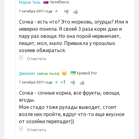
Челябинск
Мария Тель
7 октября 2017 года
#
Сочка - есть что? Это морковь, огурцы? Или я
неверно поняла. Я своей 3 раза корм даю и
пару раз овощи. Но она порой нервничает,
пищит, мол, мало. Привыкла у прошлых
хозяев обжираться.
↑
Ответить
Кривой Рог
Джекили
(автор поста)
1
+
7 октября 2017 года
#
Сочка - сочные корма, все фрукты, овощи,
ягоды.
Мое стадо тоже рулады выводит, стоит
возле них пройти, вдруг что-то еще вкусное
от хозяйки перепадет))
↑
Ответить