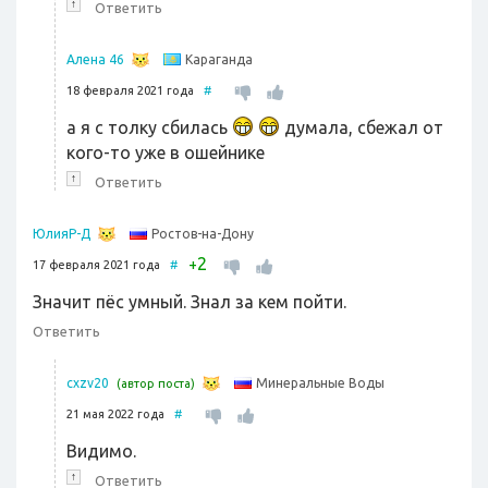
↑
Ответить
Караганда
Алена 46
18 февраля 2021 года
#
а я с толку сбилась
думала, сбежал от
кого-то уже в ошейнике
↑
Ответить
Ростов-на-Дону
ЮлияР-Д
2
+
17 февраля 2021 года
#
Значит пёс умный. Знал за кем пойти.
Ответить
Минеральные Воды
cxzv20
(автор поста)
21 мая 2022 года
#
Видимо.
↑
Ответить