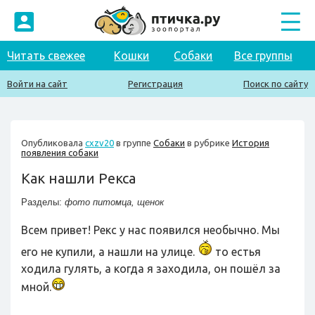
Читать свежее
Кошки
Собаки
Все группы
Войти на сайт
Регистрация
Поиск по сайту
Опубликовала
cxzv20
в группе
Собаки
в рубрике
История
появления собаки
Как нашли Рекса
Разделы:
фото питомца
,
щенок
Всем привет! Рекс у нас появился необычно. Мы
его не купили, а нашли на улице.
то естья
ходила гулять, а когда я заходила, он пошёл за
мной.