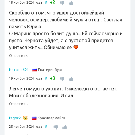
2
+
18 ноября 2024 года
#
Скорблю о том, что ушел достойнейший
человек, офицер, любимый муж и отец... Светлая
память Юрию ..
О Марине просто болит душа... Ей сейчас черно и
пусто. Чернота уйдет, а с пустотой придется
учиться жить... Обнимаю ее
Ответить
Екатеринбург
Наташа621
3
+
19 ноября 2024 года
#
Легче тому,кто уходит. Тяжелее,кто остаётся.
Мои соболезнования. И сил
Ответить
Красноармейск
tagor2
25 ноября 2024 года
#