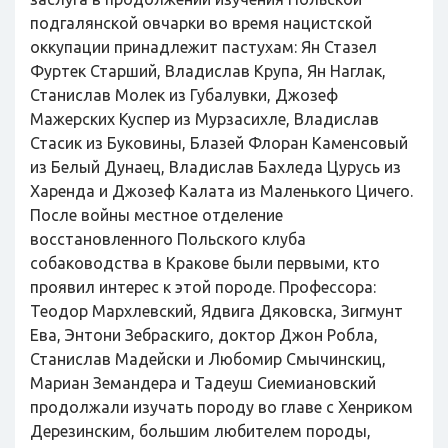
подгалянской овчарки во время нацистской
оккупации принадлежит пастухам: Ян Стазел
Фуртек Старший, Владислав Крупа, Ян Наглак,
Станислав Молек из Губалувки, Джозеф
Мажерских Куспер из Мурзасихле, Владислав
Стасик из Буковины, Блазей Флоран Каменсовый
из Белый Дунаец, Владислав Бахледа Цурусь из
Харенда и Джозеф Калата из Маленького Цичего.
После войны местное отделение
восстановленного Польского клуба
собаководства в Кракове были первыми, кто
проявил интерес к этой породе. Профессора:
Теодор Мархлевский, Ядвига Дяковска, Зигмунт
Ева, Энтони Зебраскиго, доктор Джон Робла,
Станислав Мадейски и Любомир Смычинскиц,
Мариан Земандера и Тадеуш Сиемиановский
продолжали изучать породу во главе с Хенриком
Дерезинским, большим любителем породы,