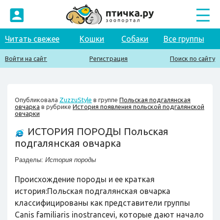
Читать свежее
Кошки
Собаки
Все группы
Войти на сайт
Регистрация
Поиск по сайту
Опубликовала
ZuzzuStyle
в группе
Польская подгалянская
овчарка
в рубрике
История появления польской подгалянской
овчарки
ИСТОРИЯ ПОРОДЫ Польская
подгалянская овчарка
Разделы:
История породы
Происхождение породы и ее краткая
история:Польская подгалянская овчарка
классифицированы как представители группы
Canis familiaris inostrancevi, которые дают начало