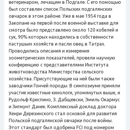
ветеринаром, лечащим в Подгале. С его помощью
был составлен список Польских подгалянских
овчарок в этом районе. Уже в мае 1954 года в
Закопане на первой после военной выставке для
смотра было представлено около 120 кобелей и
сук, 90% которых находились в собственности
пастушьих хозяйств и пасли овец в Татрах.
Проводились описания и измерения
зоометрических показателей, провели научную
конференцию с представителями Института
животноводства Министерства сельского
хозяйства. Присутствующие на ней были также
заводчики Гончей породы. В симпозиуме приняли
участие известные кинологи, упомянутых выше, и
Рудольф Криспино, З. Дабщевски, Эмиль Окармус
и Зигмунт Данек. Комплексный доклад доктора
Хенри Дерезинского стал основой для развития
Польской подгалянской овчарки после войны.
Этот стандарт был одобрена FCI под номером