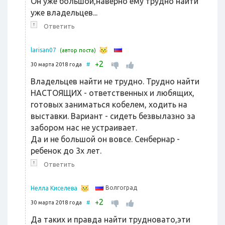
Он уже большой,наверно ему трудно найти
уже владельцев...
↑
Ответить
larisan07
(автор поста)
2
+
30 марта 2018 года
#
Владельцев найти не трудно. Трудно найти
НАСТОЯЩИХ - ответственных и любящих,
готовых заниматься кобелем, ходить на
выставки. Вариант - сидеть безвылазно за
забором нас не устраивает.
Да и не большой он вовсе. Сенбернар -
ребенок до 3х лет.
↑
Ответить
Волгоград
Нелла Киселева
2
+
30 марта 2018 года
#
Да таких и правда найти трудновато,эти