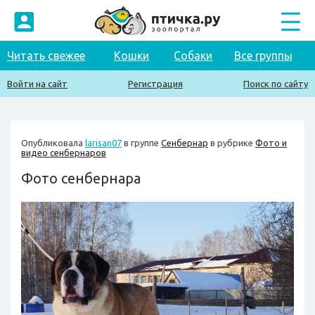
Читать свежее
Кошки
Собаки
Все группы
Войти на сайт
Регистрация
Поиск по сайту
Опубликовала
larisan07
в группе
Сенбернар
в рубрике
Фото и
видео сенбернаров
Фото сенбернара