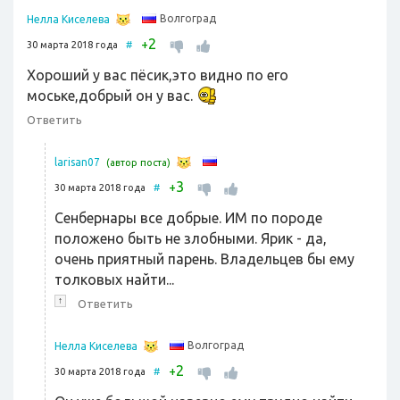
Волгоград
Нелла Киселева
2
+
30 марта 2018 года
#
Хороший у вас пёсик,это видно по его
моське,добрый он у вас.
Ответить
larisan07
(автор поста)
3
+
30 марта 2018 года
#
Сенбернары все добрые. ИМ по породе
положено быть не злобными. Ярик - да,
очень приятный парень. Владельцев бы ему
толковых найти...
↑
Ответить
Волгоград
Нелла Киселева
2
+
30 марта 2018 года
#