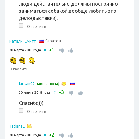
люди действительно должны постоянно
заниматься собакой,вообще любить это
дело(выставки).
↑
Ответить
Саратов
Натали_Смитт
1
+
30 марта 2018 года
#
Ответить
larisan07
(автор поста)
3
+
30 марта 2018 года
#
Спасибо)))
↑
Ответить
TatianaL
2
+
30 марта 2018 года
#