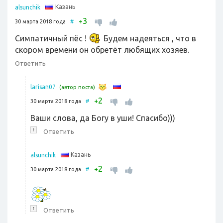
Казань
alsunchik
3
+
30 марта 2018 года
#
Симпатичный пёс !
Будем надеяться , что в
скором времени он обретёт любящих хозяев.
Ответить
larisan07
(автор поста)
2
+
30 марта 2018 года
#
Ваши слова, да Богу в уши! Спасибо)))
↑
Ответить
Казань
alsunchik
2
+
30 марта 2018 года
#
↑
Ответить