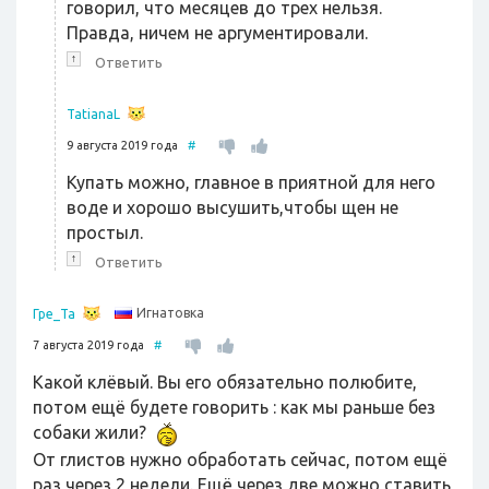
говорил, что месяцев до трех нельзя.
Правда, ничем не аргументировали.
↑
Ответить
TatianaL
9 августа 2019 года
#
Купать можно, главное в приятной для него
воде и хорошо высушить,чтобы щен не
простыл.
↑
Ответить
Игнатовка
Гре_Та
7 августа 2019 года
#
Какой клёвый. Вы его обязательно полюбите,
потом ещё будете говорить : как мы раньше без
собаки жили?
От глистов нужно обработать сейчас, потом ещё
раз через 2 недели. Ещё через две можно ставить