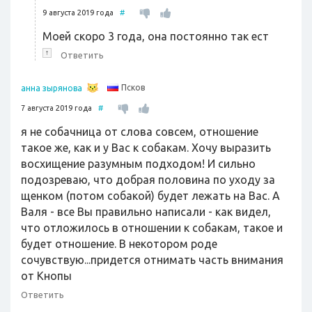
9 августа 2019 года
#
Моей скоро 3 года, она постоянно так ест
↑
Ответить
Псков
анна зырянова
7 августа 2019 года
#
я не собачница от слова совсем, отношение
такое же, как и у Вас к собакам. Хочу выразить
восхищение разумным подходом! И сильно
подозреваю, что добрая половина по уходу за
щенком (потом собакой) будет лежать на Вас. А
Валя - все Вы правильно написали - как видел,
что отложилось в отношении к собакам, такое и
будет отношение. В некотором роде
сочувствую...придется отнимать часть внимания
от Кнопы
Ответить