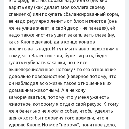
это бред, честно. Собаке надо или отдельно
варить еду (как делает моя коллега своему
спаниелю) или покупать сбалансированный корм,
ее надо регулярно лечить от блох и глистов (она
же на улице живет, а свой двор - не панацея), ей
надо также чистить уши и закапывать глаза (ну,
как я Кнопе делаю), да в конце-концов
воспитывать надо. И тут мы плавно переходим к
тому, что Валентин - да, будет играть, будет
гулять и убирать какашки, но не все
вышеперечисленное. Потому что его отношение
довольно поверхностное (наверное потому, что
он наблюдал всю жизнь такое отношение к их
домашним животным). А я не хочу
заморачиваться, потому что у меня уже есть
животное, которому я отдаю свой ресурс. К тому
же я банально не люблю собак, чтобы уделять
щенку хотя бы половину того времени, что я
уделяю Кнопе. Но мое "не хочу", понятное дело,