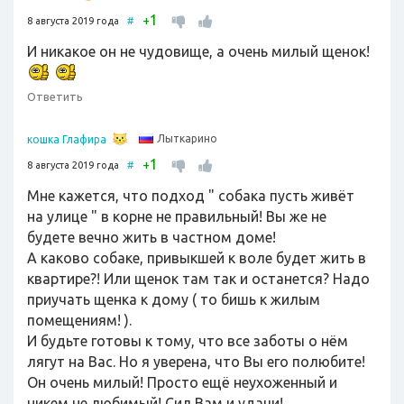
1
+
8 августа 2019 года
#
И никакое он не чудовище, а очень милый щенок!
Ответить
Лыткарино
кошка Глафира
1
+
8 августа 2019 года
#
Мне кажется, что подход " собака пусть живёт
на улице " в корне не правильный! Вы же не
будете вечно жить в частном доме!
А каково собаке, привыкшей к воле будет жить в
квартире?! Или щенок там так и останется? Надо
приучать щенка к дому ( то бишь к жилым
помещениям! ).
И будьте готовы к тому, что все заботы о нём
лягут на Вас. Но я уверена, что Вы его полюбите!
Он очень милый! Просто ещё неухоженный и
никем не любимый! Сил Вам и удачи!