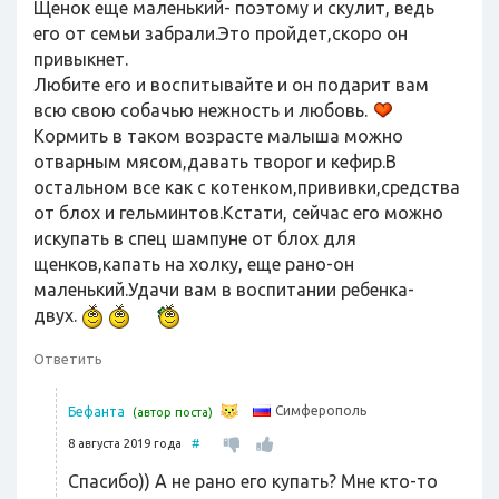
Щенок еще маленький- поэтому и скулит, ведь
его от семьи забрали.Это пройдет,скоро он
привыкнет.
Любите его и воспитывайте и он подарит вам
всю свою собачью нежность и любовь.
Кормить в таком возрасте малыша можно
отварным мясом,давать творог и кефир.В
остальном все как с котенком,прививки,средства
от блох и гельминтов.Кстати, сейчас его можно
искупать в спец шампуне от блох для
щенков,капать на холку, еще рано-он
маленький.Удачи вам в воспитании ребенка-
двух.
Ответить
Симферополь
Бефанта
(автор поста)
8 августа 2019 года
#
Спасибо)) А не рано его купать? Мне кто-то