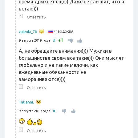
время дрыхнет еще)) Даже не слышит, что я
встаю)))
↑
Ответить
Феодосия
valenki_76
1
+
9 августа 2019 года
#
А, не обращайте внимания)))) Мужики в
большинстве своем все такие))) Они мыслят
глобально и на такие мелочи, как
ежедневные обязанности не
заморачиваются))))
↑
Ответить
TatianaL
9 августа 2019 года
#
↑
Ответить