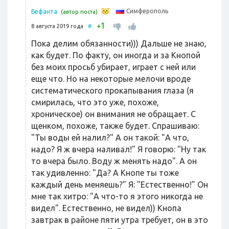
Симферополь
Бефанта
(автор поста)
1
+
8 августа 2019 года
#
Пока делим обязанности))) Дальше не знаю,
как будет. По факту, он иногда и за Кнопой
без моих просьб убирает, играет с ней или
еще что. Но на некоторые мелочи вроде
систематического прокапывания глаза (я
смирилась, что это уже, похоже,
хроническое) он внимания не обращает. С
щенком, похоже, также будет. Спрашиваю:
"Ты воды ей налил?" А он такой: "А что,
надо? Я ж вчера наливал!" Я говорю: "Ну так
то вчера было. Воду ж менять надо". А он
так удивленно: "Да? А Кнопе ты тоже
каждый день меняешь?" Я: "Естественно!" Он
мне так хитро: "А что-то я этого никогда не
видел". Естественно, не видел)) Кнопа
завтрак в районе пяти утра требует, он в это