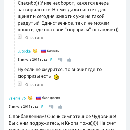
Спасибо)) У нее наоборот, кажется вчера
затворило все. Но мы дали паштет для
щенят и сегодня животик уже не такой
раздутый. Единственное, так и не можем
понять, где она свои "сюрпризы" оставляет))
↑
Ответить
Казань
ulitocka
8 августа 2019 года
#
Ну если не хмурится, то значит где то
сюрпризы есть
↑
Ответить
Феодосия
valenki_76
7 августа 2019 года
#
С прибавлением! Очень симпатичное Чудовище!
Вы с ним подружитесь, и Кнопа тоже))))) На счет
советов - так же как и с котями - к врачу, а там