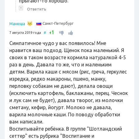
прыгают-то хорошо.
↑
Ответить
Санкт-Петербург
Манюша
1
+
7 августа 2019 года
#
Симпатичное чудо у вас появилось! Мне
нравится ваш подход. Щенок пока маленький. Я
своих в таком возрасте кормила натуралкой 4-5
раз в день. Давала то же, что и маленьким
детям. Варила каши с мясом (рис, греча, геркулес
изредка, редко макароны, пшено, манку,
перловку собакам не дают), делала овощи
(исключить картофель, баклажаны, перец. Чеснок
и лук сам не будет), давала творог, из молочки
сметану, кефир, йогурт. Молоко не давала,
варила молочные каши. По поводу обработки
вам написали.
Воспитывайте ребёнка. В группе "Шотландский
сеттер" есть рубрика "Воспитание и