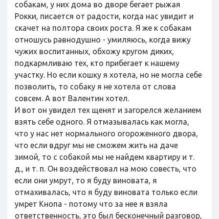
собакам, у них дома во дворе бегает рыжая
Рокки, писается от радости, когда нас увидит и
скачет на полтора своих роста. Я же к собакам
отношусь равнодушно - умиляюсь, когда вижу
чужих воспитанных, обхожу кругом диких,
подкармливаю тех, кто прибегает к нашему
участку. Но если кошку я хотела, но не могла себе
позволить, то собаку я не хотела от слова
совсем. А вот Валентин хотел.
И вот он увидел тех щенят и загорелся желанием
взять себе одного. Я отмазывалась как могла,
что у нас нет нормального огороженного двора,
что если вдруг мы не сможем жить на даче
зимой, то с собакой мы не найдем квартиру и т.
д., и т. п. Он воздействовал на мою совесть, что
если они умрут, то я буду виновата, я
отмахивалась, что я буду виновата только если
умрет Кнопа - потому что за нее я взяла
ответственность, это был бесконечный разговор,