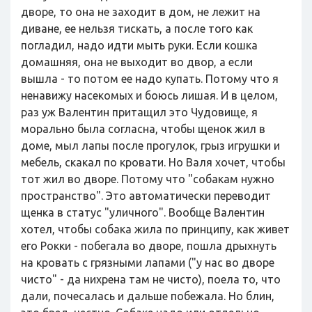
дворе, то она не заходит в дом, не лежит на
диване, ее нельзя тискать, а после того как
погладил, надо идти мыть руки. Если кошка
домашняя, она не выходит во двор, а если
вышла - то потом ее надо купать. Потому что я
ненавижу насекомых и боюсь лишая. И в целом,
раз уж Валентин притащил это Чудовище, я
морально была согласна, чтобы щенок жил в
доме, мыл лапы после прогулок, грыз игрушки и
мебель, скакал по кровати. Но Валя хочет, чтобы
тот жил во дворе. Потому что "собакам нужно
пространство". Это автоматически переводит
щенка в статус "уличного". Вообще Валентин
хотел, чтобы собака жила по принципу, как живет
его Рокки - побегала во дворе, пошла дрыхнуть
на кровать с грязными лапами ("у нас во дворе
чисто" - да нихрена там не чисто), поела то, что
дали, почесалась и дальше побежала. Но блин,