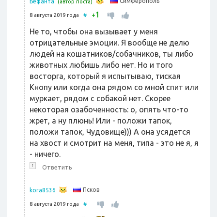
Симферополь
Бефанта
(автор поста)
1
+
8 августа 2019 года
#
Не то, чтобы она вызывает у меня
отрицательные эмоции. Я вообще не делю
людей на кошатников/собачников, ты либо
животных любишь либо нет. Но и того
восторга, который я испытываю, тиская
Кнопу или когда она рядом со мной спит или
муркает, рядом с собакой нет. Скорее
некоторая озабоченность: о, опять что-то
жрет, а ну плюнь! Или - положи тапок,
положи тапок, Чудовище))) А она усядется
на хвост и смотрит на меня, типа - это не я, я
- ничего.
↑
Ответить
Псков
kora8536
8 августа 2019 года
#