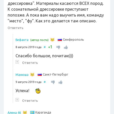
дрессировка". Материалы касаются ВСЕХ пород.
К сознательной дрессировке приступают
попозже. А пока вам надо выучить имя, команду
"место", "фу". Как это делается там описано.
Ответить
Симферополь
Бефанта
(автор поста)
1
+
8 августа 2019 года
#
Спасибо большое, почитаю)))
↑
Ответить
Санкт-Петербург
Манюша
9 августа 2019 года
#
Успеха!
↑
Ответить
Караганда
Алена 46