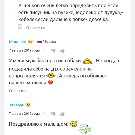
У щенков очень легко определить пол.Если
есть писунчик на пузике,недалеко от пупука,-
кобелек,если дальше к попке- девочка.
↑
Ответить
Москва
Мышка66
7 августа 2019 года
#
У меня муж был против собаки
. Но когда я
подарила себе на д.р. собачку он не
сопротивлялся
. А теперь он обожает
нашего малыша
.
Ответить
TatianaL
7 августа 2019 года
#
Поздравляю с малышом!