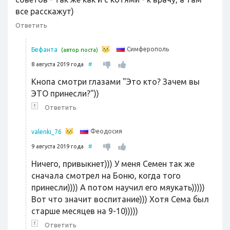
все расскажут)
Ответить
Симферополь
Бефанта
(автор поста)
8 августа 2019 года
#
Кнопа смотри глазами "Это кто? Зачем вы
ЭТО принесли?"))
↑
Ответить
Феодосия
valenki_76
9 августа 2019 года
#
Ничего, привыкнет))) У меня Семен так же
сначала смотрел на Боню, когда того
принесли)))) А потом научил его мяукать)))))
Вот что значит воспитание))) Хотя Сема был
старше месяцев на 9-10)))))
↑
Ответить