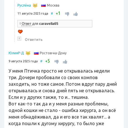
Москва
Руслёна
1
+
11 августа 2025 года
#
↑
Ответ
для
caravella65
↑
Ответить
Ростов-на-Дону
ЮлияР-Д
5
+
9 августа 2025 года
#
У меня Птичка просто не открывалась недели
три. Дочери пробовали со своих компов
заходить, но тоже самое. Потом вдруг пару дней
открывалась и снова дней пять не открывалась.
Если и у других также, то и... тишина.
Вот как-то так да и у меня разные проблемы,
одной кошки не стало - ошибка хирурга, а он всё
меня обнадёживал, да и его все так хвалят... а
когда пошли к дугому хирургу, то было уже