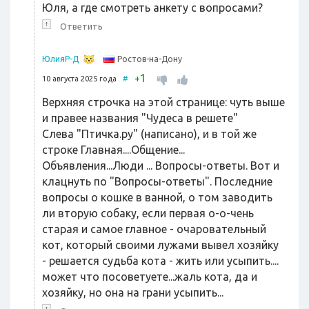
Юля, а где смотреть анкету с вопросами?
↑
Ответить
Ростов-на-Дону
ЮлияР-Д
1
+
10 августа 2025 года
#
Верхняя строчка на этой странице: чуть выше
и правее названия "Чудеса в решете"
Слева "Птичка.ру" (написано), и в той же
строке Главная....Общение...
Объявления...Люди ... Вопросы-ответы. Вот и
клацнуть по "Вопросы-ответы". Последние
вопросы о кошке в ванной, о том заводить
ли вторую собаку, если первая о-о-чень
старая и самое главное - очаровательный
кот, который своими лужами вывел хозяйку
- решается судьба кота - жить или усыпить....
может что посоветуете...жаль кота, да и
хозяйку, но она на грани усыпить...
↑