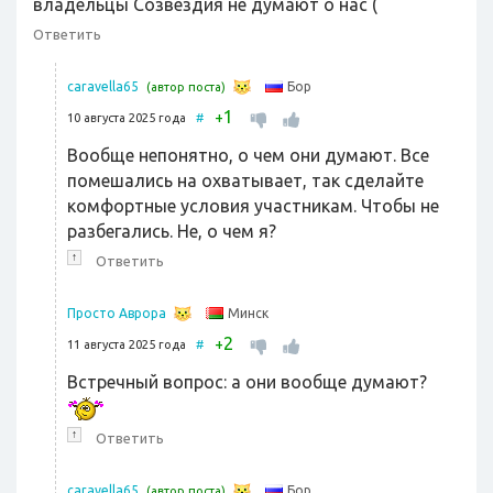
владельцы Созвездия не думают о нас (
Ответить
Бор
caravella65
(автор поста)
1
+
10 августа 2025 года
#
Вообще непонятно, о чем они думают. Все
помешались на охватывает, так сделайте
комфортные условия участникам. Чтобы не
разбегались. Не, о чем я?
↑
Ответить
Минск
Просто Аврора
2
+
11 августа 2025 года
#
Встречный вопрос: а они вообще думают?
↑
Ответить
Бор
caravella65
(автор поста)