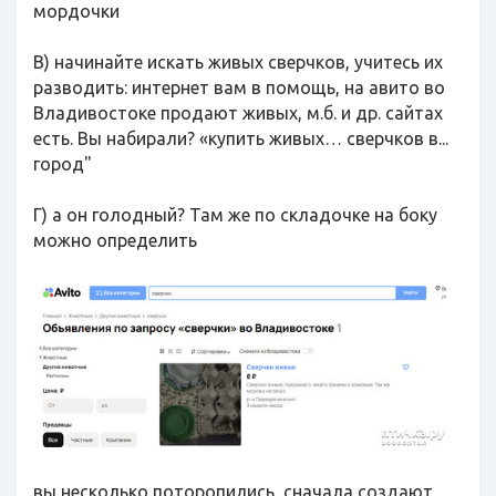
мордочки
В) начинайте искать живых сверчков, учитесь их
разводить: интернет вам в помощь, на авито во
Владивостоке продают живых, м.б. и др. сайтах
есть. Вы набирали? «купить живых… сверчков в...
город"
Г) а он голодный? Там же по складочке на боку
можно определить
вы несколько поторопились, сначала создают