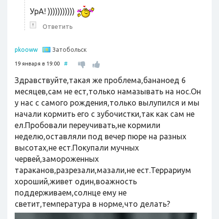
УрА! )))))))))))
↑
Ответить
Затобольск
pkooww
19 января в 19:00
#
Здравствуйте,такая же проблема,бананоед 6
месяцев,сам не ест,только намазывать на нос.Он
у нас с самого рождения,только вылупился и мы
начали кормить его с зубочистки,так как сам не
ел.Пробовали переучивать,не кормили
неделю,оставляли под вечер пюре на разных
высотах,не ест.Покупали мучных
червей,замороженных
тараканов,разрезали,мазали,не ест.Террариум
хороший,живет один,воажность
поддерживаем,солнце ему не
светит,температура в норме,что делать?