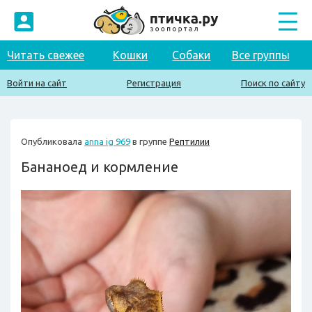
Читать свежее
Кошки
Собаки
Все группы
Войти на сайт
Регистрация
Поиск по сайту
Опубликовала
anna ig 969
в группе
Рептилии
Бананоед и кормление