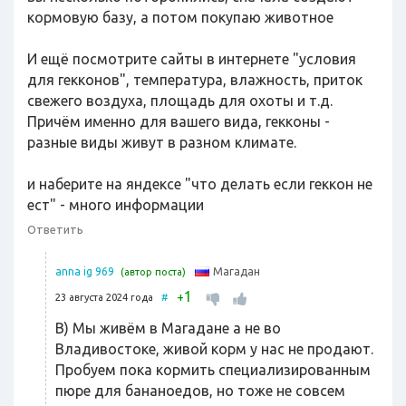
кормовую базу, а потом покупаю животное
И ещё посмотрите сайты в интернете "условия
для гекконов", температура, влажность, приток
свежего воздуха, площадь для охоты и т.д.
Причём именно для вашего вида, гекконы -
разные виды живут в разном климате.
и наберите на яндексе "что делать если геккон не
ест" - много информации
Ответить
Магадан
anna ig 969
(автор поста)
1
+
23 августа 2024 года
#
В) Мы живём в Магадане а не во
Владивостоке, живой корм у нас не продают.
Пробуем пока кормить специализированным
пюре для бананоедов, но тоже не совсем