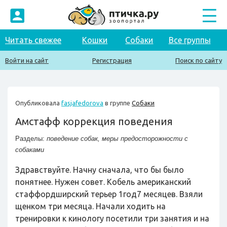
Читать свежее
Кошки
Собаки
Все группы
Войти на сайт
Регистрация
Поиск по сайту
Опубликовала
fasjafedorova
в группе
Собаки
Амстафф коррекция поведения
Разделы:
поведение собак
,
меры предосторожности с
собаками
Здравствуйте. Начну сначала, что бы было
понятнее. Нужен совет. Кобель американский
стаффордширский терьер 1год7 месяцев. Взяли
щенком три месяца. Начали ходить на
тренировки к кинологу посетили три занятия и на