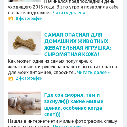
Начинался предпоследний день
уходящего 2015 года. В это утро я позволила себе
поспать подольше...
Читать далее
»
8 фотографий
САМАЯ ОПАСНАЯ ДЛЯ
ДОМАШНИХ ЖИВОТНЫХ
ЖЕВАТЕЛЬНАЯ ИГРУШКА:
СЫРОМЯТНАЯ КОЖА!
Как может одна из самых популярных
жевательных игрушек на планете быть так опасна
для моих питомцев, спросите...
Читать далее
»
2 фотографии
Где сон сморил, там и
заснули))) какие милые
щенки, особенно когда
спят)))
Нашла в интернете эти милые фотографии, спешу
поделиться с вами...
Читать далее
»