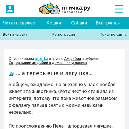
Читать свежее
Кошки
Собаки
Все группы
Войти на сайт
Регистрация
Поиск по сайту
Опубликовала
ulitocka
в группе
Амфибии
в рубрике
Содержание амфибий в домашних условиях
... а теперь еще и лягушка...
В общем, ожидаемо, но внезапно у нас с ноября
живет эта животинка. Фото честно стащила из
интернета, потому что пока животное размером
с фалангу пальца снять с моими навыками
нереально.
По происхождению Пеле - шпорцевая лягушка.