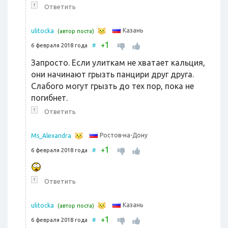
↑
Ответить
Казань
ulitocka
(автор поста)
1
+
6 февраля 2018 года
#
Запросто. Если улиткам не хватает кальция,
они начинают грызть панцири друг друга.
Слабого могут грызть до тех пор, пока не
погибнет.
↑
Ответить
Ростов-на-Дону
Ms_Alexandra
1
+
6 февраля 2018 года
#
↑
Ответить
Казань
ulitocka
(автор поста)
1
+
6 февраля 2018 года
#