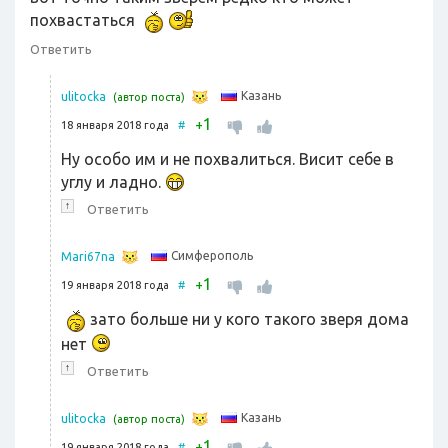
похвастаться
Ответить
Казань
ulitocka
(автор поста)
1
+
18 января 2018 года
#
Ну особо им и не похвалиться. Висит себе в
углу и ладно.
↑
Ответить
Симферополь
Mari67na
1
+
19 января 2018 года
#
зато больше ни у кого такого зверя дома
нет
↑
Ответить
Казань
ulitocka
(автор поста)
1
+
19 января 2018 года
#