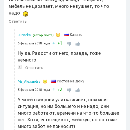
мебель не царапает, много не кушает, то что
надо
Ответить
Казань
ulitocka
(автор поста)
1
+
5 февраля 2018 года
#
Ну да. Радости от него, правда, тоже
немного
↑
Ответить
Ростов-на-Дону
Ms_Alexandra
2
+
5 февраля 2018 года
#
У моей свекрови улитка живёт, похожая
ситуация, но им большего и не надо, они
много работают, времени на что-то большее
нет. Хотя, есть еще кот, мейнкун, но он тоже
много забот не приносит)