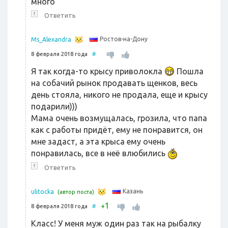
много
↑
Ответить
Ростов-на-Дону
Ms_Alexandra
8 февраля 2018 года
#
Я так когда-то крысу приволокла
Пошла
на собачий рынок продавать щенков, весь
день стояла, никого не продала, еще и крысу
подарили)))
Мама очень возмущалась, грозила, что папа
как с работы придёт, ему не понравится, он
мне задаст, а эта крыса ему очень
понравилась, все в неё влюбились
↑
Ответить
Казань
ulitocka
(автор поста)
1
+
8 февраля 2018 года
#
Класс! У меня муж один раз так на рыбалку