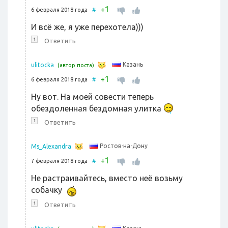
1
+
6 февраля 2018 года
#
И всё же, я уже перехотела)))
↑
Ответить
Казань
ulitocka
(автор поста)
1
+
6 февраля 2018 года
#
Ну вот. На моей совести теперь
обездоленная бездомная улитка
↑
Ответить
Ростов-на-Дону
Ms_Alexandra
1
+
7 февраля 2018 года
#
Не растраивайтесь, вместо неё возьму
собачку
↑
Ответить