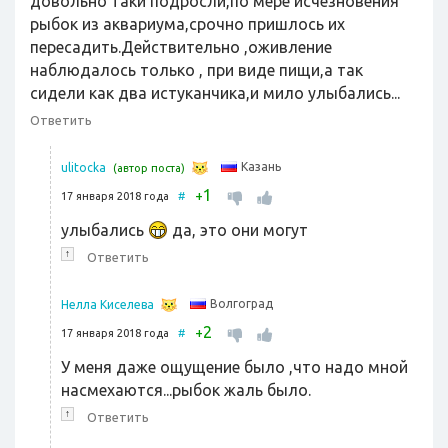
довольно таки подросли,по мере исчезновения
рыбок из аквариума,срочно пришлось их
пересадить.Действительно ,оживление
наблюдалось только , при виде пищи,а так
сидели как два истуканчика,и мило улыбались...
Ответить
Казань
ulitocka
(автор поста)
1
+
17 января 2018 года
#
улыбались
да, это они могут
↑
Ответить
Волгоград
Нелла Киселева
2
+
17 января 2018 года
#
У меня даже ощущение было ,что надо мной
насмехаются...рыбок жаль было.
↑
Ответить