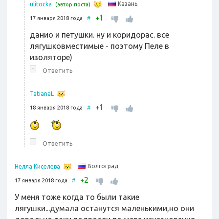
Казань
ulitocka
(автор поста)
1
+
17 января 2018 года
#
данио и петушки. ну и коридорас. все
лягушковместимые - поэтому Пеле в
изоляторе)
↑
Ответить
TatianaL
1
+
18 января 2018 года
#
↑
Ответить
Волгоград
Нелла Киселева
2
+
17 января 2018 года
#
У меня тоже когда то были такие
лягушки...думала останутся маленькими,но они