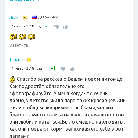
Дзержинск
Лялич
17 января 2018 года
#
Ответить
TatianaL
1
+
17 января 2018 года
#
Спасибо за рассказ о Вашем новом питомце.
Как подрастёт обязательно его
сфотографируйте. У меня когда- то очень
давно,в детстве ,жила пара таких красавцев.Они
жили в общем аквариуме с рыбками,мелких
благополучно съели ,а на хвостах вуалехвостов
они любили кататься..Было смешно наблюдать ,
как они поедают корм- запихивая его себе в рот
лапками...