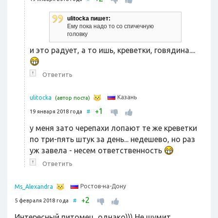
ulitocka пишет:
Ему пока надо то со спичечную
головку
и это радует, а то ишь, креветки, говядина....
↑
Ответить
Казань
ulitocka
(автор поста)
1
+
19 января 2018 года
#
у меня зато черепахи лопают те же креветки
по три-пять штук за день... недешево, но раз
уж завела - несем ответственность
↑
Ответить
Ростов-на-Дону
Ms_Alexandra
2
+
5 февраля 2018 года
#
Интересный питомец, однако))) Не шумит,