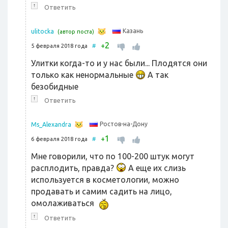
↑
Ответить
Казань
ulitocka
(автор поста)
2
+
5 февраля 2018 года
#
Улитки когда-то и у нас были... Плодятся они
только как ненормальные
А так
безобидные
↑
Ответить
Ростов-на-Дону
Ms_Alexandra
1
+
6 февраля 2018 года
#
Мне говорили, что по 100-200 штук могут
расплодить, правда?
А еще их слизь
используется в косметологии, можно
продавать и самим садить на лицо,
омолаживаться
↑
Ответить