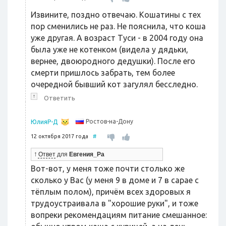
Извините, поздно отвечаю. Кошатины с тех
пор сменились не раз. Не пояснила, что коша
уже другая. А возраст Туси - в 2004 году она
была уже не котенком (видела у дядьки,
вернее, двоюродного дедушки). После его
смерти пришлось забрать, тем более
очередной бывший кот загулял бесследно.
↑
Ответить
Ростов-на-Дону
ЮлияР-Д
12 октября 2017 года
#
↑
Ответ
для
Евгения_Ра
Вот-вот, у меня тоже почти столько же
сколько у Вас (у меня 9 в доме и 7 в сарае с
тёплым полом), причём всех здоровых я
трудоустраивала в "хорошие руки", и тоже
вопреки рекомендациям питание смешанное: