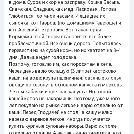
в доме. Суров и скор на расправу. Кошка Баська.
Сиамская. Сладкая, как мед. Ласковая . Готова
"любиться" со мной часами. И еще два их
сыночка: кот Гаврош (по-домашнему Гаврюша) и
кот Арсений Петроович. Вот такая орда.
Кормежка этой своры становится все более
проблематичной. Все очень дорого. Попыталась
перевести их на сухой корм, но их хватает на 3-4
дня. Дальше идет голодовка.
Поэтому, готовлю им, как поросятам в селе.
Через день варю большую (3 литра) кастрюлю
каши, на воде: крупа пшеничная, овсяные хлопья,
овощи по сезону- в основном капуста и морковь.
Летом кабачки и цветная капуста. Но одной
кашей котов не накормишь. Поэтому, уже много
лет покупаю на рынке легкое и варю отдельно от
каши. Перед "подачей на стол" в кашу мелко
нарезаю вареное легкое. Иногда получается
купить куриные суповые наборы. Варю их тоже
отдельно от каши. А не так давно заметила, что