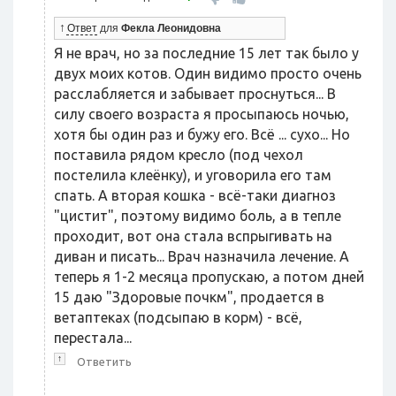
↑
Ответ
для
Фекла Леонидовна
Я не врач, но за последние 15 лет так было у
двух моих котов. Один видимо просто очень
расслабляется и забывает проснуться... В
силу своего возраста я просыпаюсь ночью,
хотя бы один раз и бужу его. Всё ... сухо... Но
поставила рядом кресло (под чехол
постелила клеёнку), и уговорила его там
спать. А вторая кошка - всё-таки диагноз
"цистит", поэтому видимо боль, а в тепле
проходит, вот она стала вспрыгивать на
диван и писать... Врач назначила лечение. А
теперь я 1-2 месяца пропускаю, а потом дней
15 даю "Здоровые почкм", продается в
ветаптеках (подсыпаю в корм) - всё,
перестала...
↑
Ответить