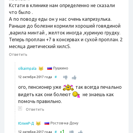
Кстати в клинике нам определенно не сказали
что было .
А по поводу еды он у нас очень капризулька.
Раньше до болезни кормили хорошей говядиной
,варила минтай , желток иногда ,куриную грудку.
Теперь проплан +7 в консервах и сухой проплан. 2
месяца диетический хилсS.
Ответить
Пушкино
olkaimpala
12 октября 2017 года
#
ого, пенсионер уже
так всегда печально
видеть как они болеют
не знаешь как
помочь правильно.
↑
Ответить
Ростов-на-Дону
ЮлияР-Д
1
+
12 октября 2017 года
#