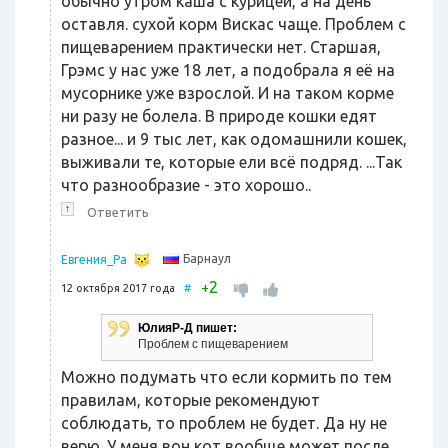
обычно утром каша с курицей, а на день
оставля. сухой корм Вискас чаще. Проблем с
пищеварением практически нет. Старшая,
Грэмс у нас уже 18 лет, а подобрала я её на
мусорнике уже взрослой. И на таком корме
ни разу не болела. В природе кошки едят
разное... и 9 тыс лет, как одомашнили кошек,
выживали те, которые ели всё подряд. ...Так
что разнообразие - это хорошо..
↑
Ответить
Барнаул
Евгения_Ра
2
+
12 октября 2017 года
#
ЮлияР-Д пишет:
Проблем с пищеварением
Можно подумать что если кормить по тем
правилам, которые рекомендуют
соблюдать, то проблем не будет. Да ну не
верю. У меня вон кот вообще может после