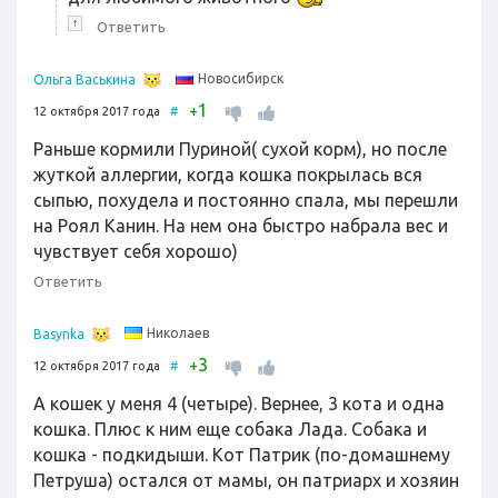
↑
Ответить
Новосибирск
Ольга Васькина
1
+
12 октября 2017 года
#
Раньше кормили Пуриной( сухой корм), но после
жуткой аллергии, когда кошка покрылась вся
сыпью, похудела и постоянно спала, мы перешли
на Роял Канин. На нем она быстро набрала вес и
чувствует себя хорошо)
Ответить
Николаев
Basynka
3
+
12 октября 2017 года
#
А кошек у меня 4 (четыре). Вернее, 3 кота и одна
кошка. Плюс к ним еще собака Лада. Собака и
кошка - подкидыши. Кот Патрик (по-домашнему
Петруша) остался от мамы, он патриарх и хозяин