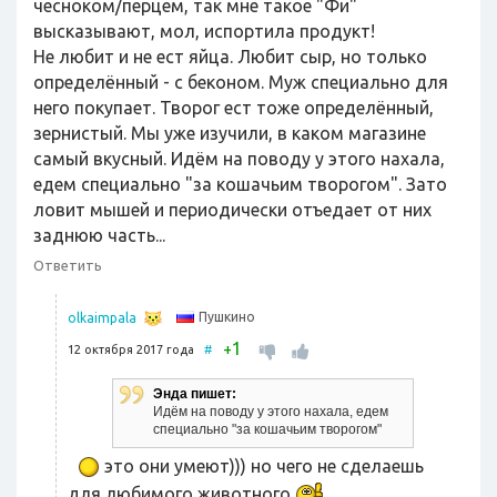
чесноком/перцем, так мне такое "Фи"
высказывают, мол, испортила продукт!
Не любит и не ест яйца. Любит сыр, но только
определённый - с беконом. Муж специально для
него покупает. Творог ест тоже определённый,
зернистый. Мы уже изучили, в каком магазине
самый вкусный. Идём на поводу у этого нахала,
едем специально "за кошачьим творогом". Зато
ловит мышей и периодически отъедает от них
заднюю часть...
Ответить
Пушкино
olkaimpala
1
+
12 октября 2017 года
#
Энда пишет:
Идём на поводу у этого нахала, едем
специально "за кошачьим творогом"
это они умеют))) но чего не сделаешь
для любимого животного