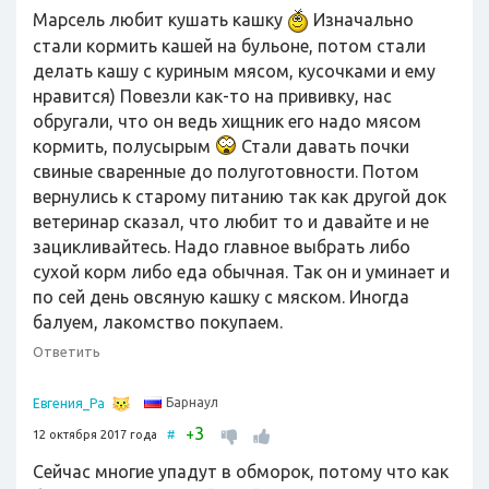
Марсель любит кушать кашку
Изначально
стали кормить кашей на бульоне, потом стали
делать кашу с куриным мясом, кусочками и ему
нравится) Повезли как-то на прививку, нас
обругали, что он ведь хищник его надо мясом
кормить, полусырым
Стали давать почки
свиные сваренные до полуготовности. Потом
вернулись к старому питанию так как другой док
ветеринар сказал, что любит то и давайте и не
зацикливайтесь. Надо главное выбрать либо
сухой корм либо еда обычная. Так он и уминает и
по сей день овсяную кашку с мяском. Иногда
балуем, лакомство покупаем.
Ответить
Барнаул
Евгения_Ра
3
+
12 октября 2017 года
#
Сейчас многие упадут в обморок, потому что как