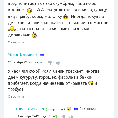
предпочитает только скумбрию, яйца не ест
вообще
. А Алекс уплетает все: мясо,курицу,
яйца, рыбу, корм, молочку
. Иногда покупаю
детское питание, кошка ест только чисто мясное
,а коту нравятся мясные с разными
добавками
.
Ответить
Марья Николаевна
12 октября 2017 года
#
У нас Фил сухой Роял Канин трескает, иногда
даём кукурузу, горошек, фасоль из банки-
прибегает, когда начинаешь открывать
и
требует.
Ответить
Волгоград
CHIMERA-WYVERN
(автор поста)
1
+
12 октября 2017 года
#