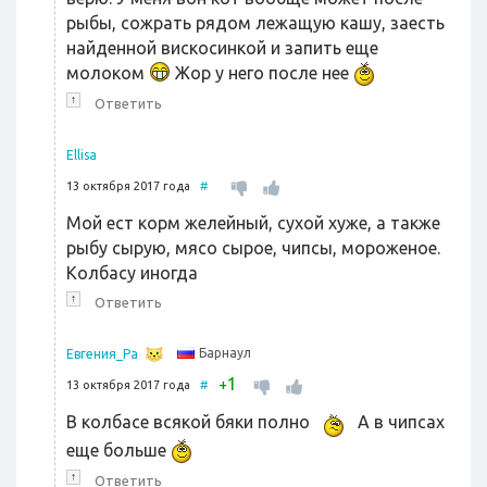
рыбы, сожрать рядом лежащую кашу, заесть
найденной вискосинкой и запить еще
молоком
Жор у него после нее
↑
Ответить
Ellisa
13 октября 2017 года
#
Мой ест корм желейный, сухой хуже, а также
рыбу сырую, мясо сырое, чипсы, мороженое.
Колбасу иногда
↑
Ответить
Барнаул
Евгения_Ра
1
+
13 октября 2017 года
#
В колбасе всякой бяки полно
А в чипсах
еще больше
↑
Ответить