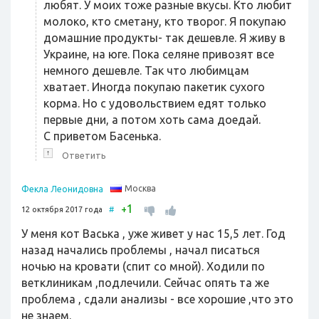
любят. У моих тоже разные вкусы. Кто любит
молоко, кто сметану, кто творог. Я покупаю
домашние продукты- так дешевле. Я живу в
Украине, на юге. Пока селяне привозят все
немного дешевле. Так что любимцам
хватает. Иногда покупаю пакетик сухого
корма. Но с удовольствием едят только
первые дни, а потом хоть сама доедай.
С приветом Басенька.
↑
Ответить
Москва
Фекла Леонидовна
1
+
12 октября 2017 года
#
У меня кот Васька , уже живет у нас 15,5 лет. Год
назад начались проблемы , начал писаться
ночью на кровати (спит со мной). Ходили по
ветклиникам ,подлечили. Сейчас опять та же
проблема , сдали анализы - все хорошие ,что это
не знаем.