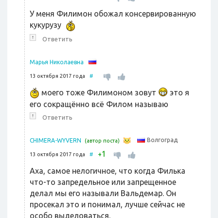
У меня Филимон обожал консервированную
кукурузу
↑
Ответить
Марья Николаевна
13 октября 2017 года
#
моего тоже Филимоном зовут
это я
его сокращённо всё Филом называю
↑
Ответить
Волгоград
CHIMERA-WYVERN
(автор поста)
1
+
13 октября 2017 года
#
Аха, самое нелогичное, что когда Филька
что-то запредельное или запрещенное
делал мы его называли Вальдемар. Он
просекал это и понимал, лучше сейчас не
особо выделоваться.