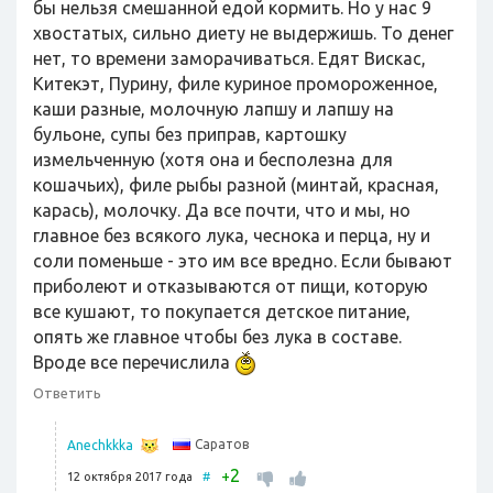
бы нельзя смешанной едой кормить. Но у нас 9
хвостатых, сильно диету не выдержишь. То денег
нет, то времени заморачиваться. Едят Вискас,
Китекэт, Пурину, филе куриное промороженное,
каши разные, молочную лапшу и лапшу на
бульоне, супы без приправ, картошку
измельченную (хотя она и бесполезна для
кошачьих), филе рыбы разной (минтай, красная,
карась), молочку. Да все почти, что и мы, но
главное без всякого лука, чеснока и перца, ну и
соли поменьше - это им все вредно. Если бывают
приболеют и отказываются от пищи, которую
все кушают, то покупается детское питание,
опять же главное чтобы без лука в составе.
Вроде все перечислила
Ответить
Саратов
Anechkkka
2
+
12 октября 2017 года
#