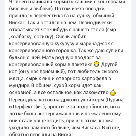
Я своего начинала кормить кашами с консервами
(мясные и рыбные). Потом из-за поездки,
пришлось перевести кота на сушку, обычный
Вискас. Так и остался на нём. Периодически
отхватывает что-нибудь с нашего стола (сыр
,колбаску, сосиску). Очень любит
консервированную кукурузу и маринад-сок с
консервированного горошка. Так же даю суп или
бульон с щей. Мать родную продаст за
консервированный корм в пакетике
Другой
кот (он у нас приёмный), тот любитель сырого
мясца, сырых яиц и отварного картофеля в
мундире. В общем, сухой корм идет как
основной, а всё остальное, как лакомство
Переводила котов на другой сухой корм (Пурина
и Пёрфект фит), простите за подробности, но в
лотке была нестерпимая вонь и по-маленькому
они стали чаще ходить, при всё этом, корма
уходило намного больше, чем Вискаса. В итоге,
обратно перешли на Вискас.