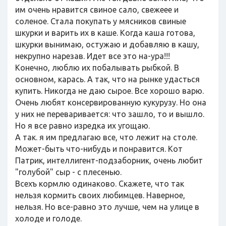
им очень нравится свиное сало, свежеее и
соленое. Стала покупать у мясников свиные
шкурки и варить их в каше. Когда каша готова,
шкурки вынимаю, остужаю и добавляю в кашу,
некрупно нарезав. Идет все это на-ура!!!
Конечно, люблю их побалывать рыбкой. В
основном, карась. А так, что на рынке удасться
купить. Никогда не даю сырое. Все хорошо варю.
Очень любят консервированную кукурузу. Но она
у них не переваривается: что зашло, то и вышло.
Но я все равно изредка их угощаю.
А так. я им предлагаю все, что лежит на столе.
Может-быть что-нибудь и понравится. Кот
Патрик, интеллигент-подзаборник, очень любит
"голубой" сыр - с плесенью.
Всехъ кормлю одинаково. Скажете, что так
нельзя кормить своих любимцев. Наверное,
нельзя. Но все-равно это лучше, чем на улице в
холоде и голоде.