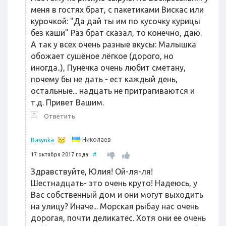
меня в гостях брат, с пакетиками Вискас или
курочкой: "Да дай ты им по кусочку курицы
без каши" Раз брат сказал, то конечно, даю.
А так у всех очень разные вкусы: Малышка
обожает сушёное лёгкое (дорого, но
иногда..), Пунечка очень любит сметану,
почему бы не дать - ест каждый день,
остальные... надцать не притрагиваются и
т.д. Привет Вашим.
↑
Ответить
Николаев
Basynka
17 октября 2017 года
#
Здравствуйте, Юлия! Ой-ля-ля!
Шестнадцать- это очень круто! Надеюсь, у
Вас собственный дом и они могут выходить
на улицу? Иначе... Морская рыбау нас очень
дорогая, почти деликатес. Хотя они ее очень