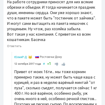
На работе сотрудники приносят для них всякие
обрезки и объедки. И тогда начинается праздник
души, именины сердца. Они уже хорошо знают,
что в пакете может быть "гостинчик от зайчика".
И могут сами вытащить из пакета мешочек с
угощеньем. Ну чтож, раз хозяйка забыла.
Вот такая у нас компания. С приветом ко всем
кошатникам. Басечка
Ответить
Ростов-на-Дону
ЮлияР-Д
1
+
12 октября 2017 года
#
Привет от моих 16ти... мы тоже кормим
примерно также, ну может быть чаще каша с
курицей, и раз в неделю варёный минтай "от
пуза", сколько съедят, получается сейчас 1 кг
400 г. Но всё варёное, особенно рыбу, уж
очень много в ней, особенно речной глистов...
Поэтому не рискую сырую. По воскресеньям у