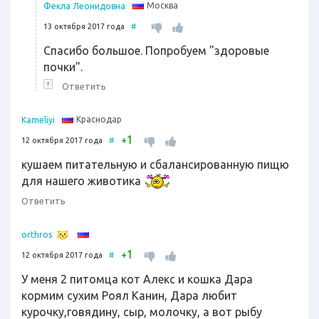
Москва
Фекла Леонидовна
13 октября 2017 года
#
Спасибо большое. Попробуем "здоровые
почки".
↑
Ответить
Краснодар
Kameliyi
1
+
12 октября 2017 года
#
кушаем питательную и сбалансированную пищю
для нашего животика
Ответить
orthros
1
+
12 октября 2017 года
#
У меня 2 питомца кот Алекс и кошка Дара
кормим сухим Роял Канин, Дара любит
курочку,говядину, сыр, молочку, а вот рыбу