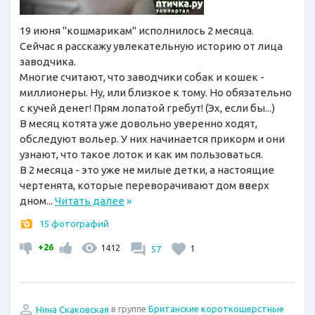
19 июня "кошмарикам" исполнилось 2 месяца.
Сейчас я расскажу увлекательную историю от лица
заводчика.
Многие считают, что заводчики собак и кошек -
миллионеры. Ну, или близкое к тому. Но обязательно
с кучей денег! Прям лопатой гребут! (Эх, если бы...)
В месяц котята уже довольно уверенно ходят,
обследуют вольер. У них начинается прикорм и они
узнают, что такое лоток и как им пользоваться.
В 2 месяца - это уже не милые детки, а настоящие
чертенята, которые переворачивают дом вверх
дном...
Читать далее
»
15 фотографий
+26
1412
57
1
Нина Скаковская
в группе
Британские короткошерстные