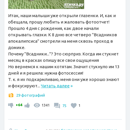
Итак, наши малыши уже открыли глазенки. И, как и
обещала, прошу любить и жаловать фотоотчет!
Прошло 4 дня с рождения, как двое начали
открывать глазки. К 8 дню все четверо "Всадников
апокалипсиса" смотрели на меня сквозь проход в
домике.
Почему "Всадники..."? Это сюрприз. Когда им стукнет
месяц в красках опишу все свои ощущения
Но вернемся к нашим котятам. Значит стукнуло им 13
дней и я решила: нужна фотосессия!
Т. к. я их подкармливаю, меня они уже хорошо знают
и фокусируют...
Читать далее
»
29 фотографий
+64
1341
75
1