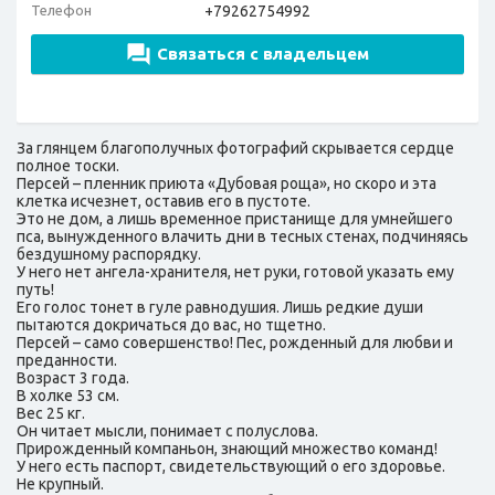
Телефон
+79262754992
Связаться с владельцем
За глянцем благополучных фотографий скрывается сердце
полное тоски.
Персей – пленник приюта «Дубовая роща», но скоро и эта
клетка исчезнет, оставив его в пустоте.
Это не дом, а лишь временное пристанище для умнейшего
пса, вынужденного влачить дни в тесных стенах, подчиняясь
бездушному распорядку.
У него нет ангела-хранителя, нет руки, готовой указать ему
путь!
Его голос тонет в гуле равнодушия. Лишь редкие души
пытаются докричаться до вас, но тщетно.
Персей – само совершенство! Пес, рожденный для любви и
преданности.
Возраст 3 года.
В холке 53 см.
Вес 25 кг.
Он читает мысли, понимает с полуслова.
Прирожденный компаньон, знающий множество команд!
У него есть паспорт, свидетельствующий о его здоровье.
Не крупный.