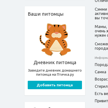
Отличн
Сэмми 
Ваши питомцы
активн
вы точ
Мамы, 
очень 
нужен 
Сможем
города
Информа
Дневник питомца
Порода
Заведите дневник домашнего
Самка
питомца на Птичка.ру
Возрас
Добавить питомца
Стерил
Есть в
Приви