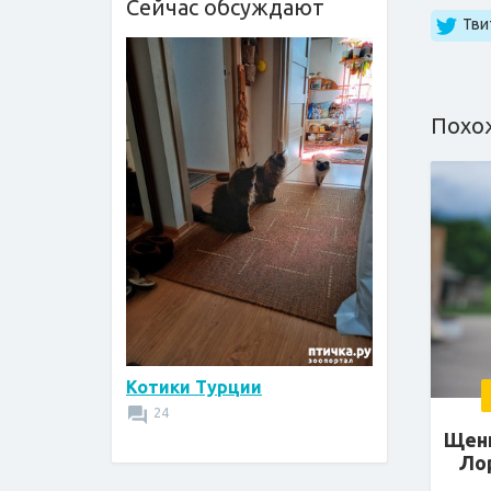
Сейчас обсуждают
Тви
Похо
Котики Турции
24
Щенк
Ло