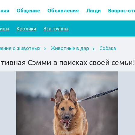
вная
Общение
Объявления
Люди
Вопрос-от
тицы
Кролики
Все группы
ения о животных
Животные в дар
Собака
тивная Сэмми в поисках своей семьи!