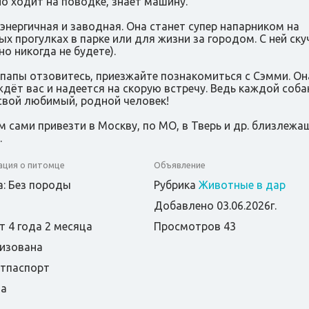
о ходит на поводке, знает машину.
энергичная и заводная. Она станет супер напарником на
ых прогулках в парке или для жизни за городом. С ней ску
но никогда не будете).
папы отзовитесь, приезжайте познакомиться с Сэмми. Он
ждёт вас и надеется на скорую встречу. Ведь каждой соба
свой любимый, родной человек!
 сами привезти в Москву, по МО, в Тверь и др. близлежа
.
ция о питомце
Объявление
: Без породы
Рубрика
Животные в дар
Добавлено 03.06.2026г.
т 4 года 2 месяца
Просмотров 43
изована
етпаспорт
та