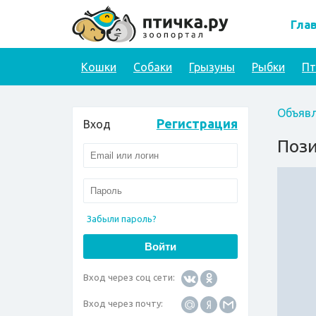
Гла
Кошки
Собаки
Грызуны
Рыбки
П
Объявл
Регистрация
Вход
Пози
Забыли пароль?
Вход через соц сети:
Вход через почту: