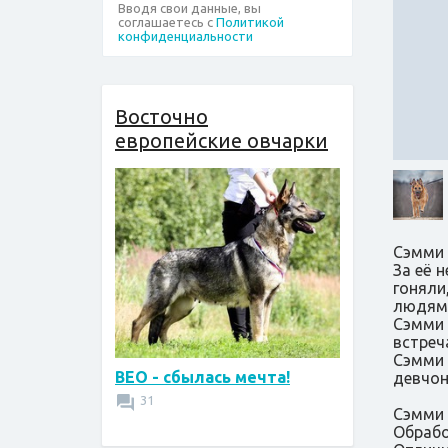
Вводя свои данные, вы
соглашаетесь с
Политикой
конфиденциальности
Восточно
европейские овчарки
Сэмми 
За её 
гоняли
людям
Сэмми 
встреч
Сэмми 
ВЕО - сбылась мечта!
девчон
31
Сэмми 
Обрабо