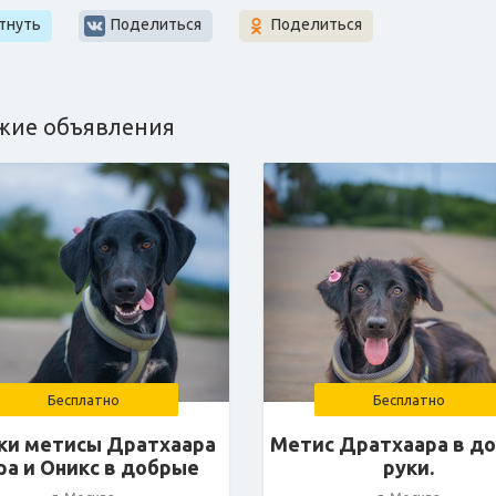
тнуть
Поделиться
Поделиться
жие объявления
Бесплатно
Бесплатно
и метисы Дратхаара
Метис Дратхаара в д
ра и Оникс в добрые
руки.
руки.