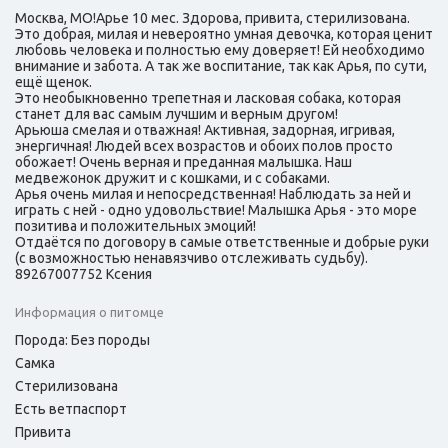
Москва, МО!Арье 10 мес. Здорова, привита, стерилизована.
Это добрая, милая и невероятно умная девочка, которая ценит
любовь человека и полностью ему доверяет! Ей необходимо
внимание и забота. А так же воспитание, так как Арья, по сути,
ещё щенок.
Это необыкновенно трепетная и ласковая собака, которая
станет для вас самым лучшим и верным другом!
Арьюша смелая и отважная! Активная, задорная, игривая,
энергичная! Людей всех возрастов и обоих полов просто
обожает! Очень верная и преданная малышка. Наш
медвежонок дружит и с кошками, и с собаками.
Арья очень милая и непосредственная! Наблюдать за ней и
играть с ней - одно удовольствие! Малышка Арья - это море
позитива и положительных эмоций!
Отдаётся по договору в самые ответственные и добрые руки
(с возможностью ненавязчиво отслеживать судьбу).
89267007752 Ксения
Информация о питомце
Порода: Без породы
Самка
Стерилизована
Есть ветпаспорт
Привита