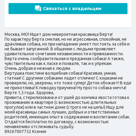
Связаться с владельцем
Москва, МО! Ищет дом невероятная красавица Берта!
По характеру Берта смелая, но не агрессивная, спокойная, не
драчливая собака, но при нападении умеет постоять за себя и
не бывает запуганной. В общении с людьми проявляет
удивительное сочетание независимости и привязанности.
Берта очень сообразительная и преданная собака! А также,
чувствительна как к ласке и похвале, так и к упрекам.
Очень добрая и нежная к людям.
Бертушка поистине волшебная собака! Красивая, умная,
статная! С другими собаками ладит отлично! С кошками не
проверяли, но, уверены, что тоже супер! Деток обожает! В еде
не прихотлива! К поводку приучена! Ну просто собака-мечта!
Берте 1,5 года. Здорова,
привита, стерилизована и от ушей до кончика хвоста готова к
проживанию в квартире (с возможностью длительных
прогулок) или в частном доме (строго не на цепь!) Ищу для
моей красавицы самых лучших, добрых и ответственных
родителей, имеющих опыт в содержании и воспитании собак.
Отдаётся бесплатно по договору, с возможностью
ненавязчиво отслеживать судьбу.
89267007752 Ксения