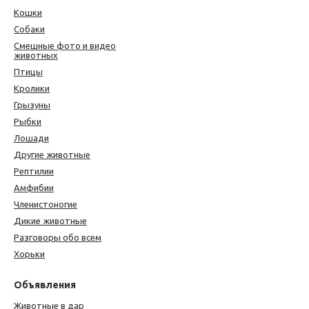
Кошки
Собаки
Смешные фото и видео
животных
Птицы
Кролики
Грызуны
Рыбки
Лошади
Другие животные
Рептилии
Амфибии
Членистоногие
Дикие животные
Разговоры обо всем
Хорьки
Объявления
Животные в дар