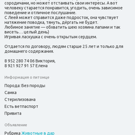
сородичами, но может отстаивать свои интересы. А вот
человеку старается понравится, угодить, очень зависимое
поведение и отличное послушание.
С Леей может справится даже подросток, она чувствует
натяжение поводка, тянуть, дёргать не будет.
Любимое занятие — обхватить шею хозяина лапами и так
висеть… целый день)
Игривая ласкушка с очень открытым сердцем.
Отдается по договору, людям старше 25 лет и только для
домашнего содержания.
8 952 280 74 06 Виктория,
8 921 927 91 57 Елена
Информация о питомце
Порода: Без породы
Самка
Стерилизована
Есть ветпаспорт
Привита
Объявление
Рубрика
Животные в дар