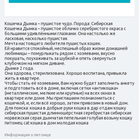
Кошечка Дымка – пушистое чудо. Порода: Сибирская
Кошечка Дымка – пушистое облачко серебристого окраса с
большими удивлёнными глазками. Она настолько же
ласковая, насколько пушистая.
Мечта настоящего любителя пушистых кошек.
Ей нравится спокойный, неспешный образ жизни домашней
любимицы – помурлыкать рядом с хозяевами, вкусно
покушать, поухаживать за шубкой и опять свернуться
клубочком на мягком диване.
Дымке 2 года.
Она здорова, стерилизована. Хорошо воспитана, привыкла
жить в квартире.
Чтобы стать её хозяевами, Вам нужно будет заполнить анкету
и подготовить всё в доме, включая сетки «антикошка»
(металлические, мелкие или крупные) на всех окнах в
квартире или доме. Мы приглашаем познакомиться с
кошечкой, и, если всё хорошо, затем привозим в новый дом.
Для поиска: кошка в добрые руки кошка в дар отдам кошку
сибирская пушистая длинношёрстная серебристая сибирская
норвежская серая дымчатая пепельная голубая возьму кошку
питомец cat кошка в дом молодая кошка
Информация о питомце