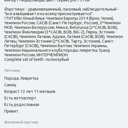
импорт Нидерланды, цвет: серый, рост 37см.
Фаустинус - уравновешенный, ласковый, наблюдательный -
"все взвешивает и ко всему присматривается".
?ТИТУЛЫ: Юный Вице-Чемпион Европы 2014 (Брно, Чехия),
Чемпион России, CACIB (Санкт-Петербург, Россия), 3*Чемпион
РКФ, Чемпион Белоруссии, Минск, Belorussia (2*CACIB, BOB),
Чемпион Финляндии (3*CACIB, BOB, BIG-2), Пярну, Эстония
(CACIB), Чемпион Латвии, Адажи, Латвия (CACIB, BOB), Чемпион
Литвы, Чемпион Эстонии (2*CACIB, Тарту, Эстония), Санкт-
Петербург (CACIB), Чемпион Балтии, Чемпион Украины,
Чемпион Национального клуба породы левретка, Гранд
Чемпион России, ИНТЕРЧЕМПИОН
Complete set of teeth- полнозубый
Питомец
Порода: Левретка
Самец
Возраст 12 лет 11 месяцев
Есть ветпаспорт
Есть родословная
Привит
Желаемый партнер