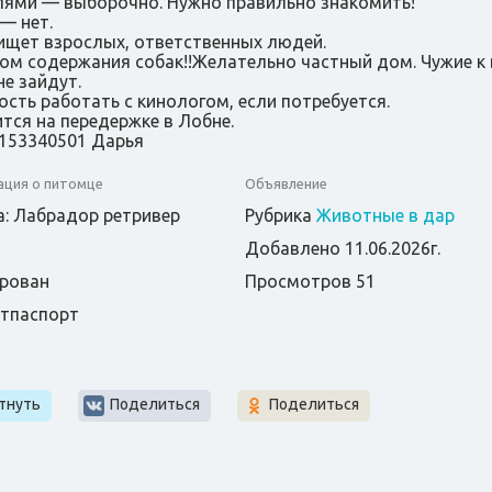
лями — выборочно. Нужно правильно знакомить!
— нет.
ищет взрослых, ответственных людей.
ом содержания собак!!Желательно частный дом. Чужие к
не зайдут.
ость работать с кинологом, если потребуется.
тся на передержке в Лобне.
9153340501 Дарья
ция о питомце
Объявление
: Лабрадор ретривер
Рубрика
Животные в дар
Добавлено 11.06.2026г.
рован
Просмотров 51
етпаспорт
т
тнуть
Поделиться
Поделиться