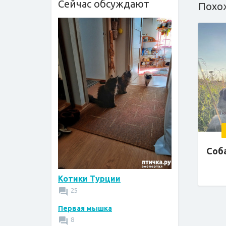
Сейчас обсуждают
Похо
Соб
Котики Турции
25
Первая мышка
8