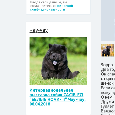
Вводя свои данные, вы
соглашаетесь с
Политикой
конфиденциальности
Чау-чау
Зорро. 
Два го
Он спа
открыт
щенок,
Если о
Интернациональная
нему н
выставка собак CACIB-FCI
О нем:
"БЕЛЫЕ НОЧИ- II" Чау-чау.
Дружит
08.04.2018
Гуляет
Важно: