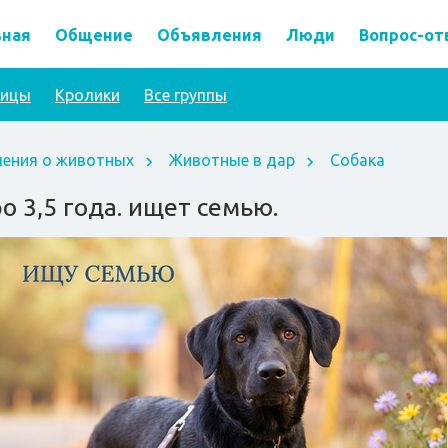
вная
Общение
Объявления
Люди
Вопрос-от
тицы
Кролики
Все группы
ения о животных
Животные в дар
Собака
о 3,5 года. ищет семью.