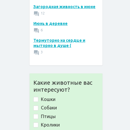
Загородная живность в июне
12
Июнь в деревне
6
Термуторно на сердце и
мыторно в душе (
3
Какие животные вас
интересуют?
Кошки
Собаки
Птицы
Кролики