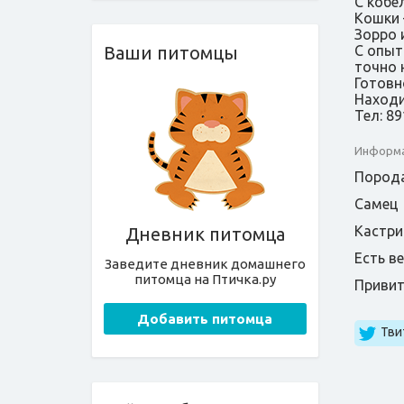
С кобе
Кошки 
Зорро 
С опыт
Ваши питомцы
точно 
Готовн
Находи
Тел: 8
Информа
Порода
Самец
Кастри
Дневник питомца
Есть в
Заведите дневник домашнего
питомца на Птичка.ру
Приви
Добавить питомца
Тви