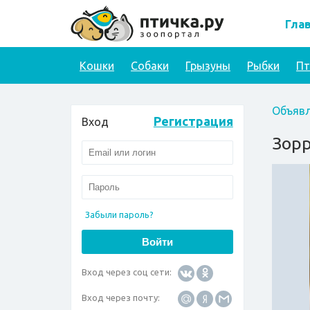
Гла
Кошки
Собаки
Грызуны
Рыбки
П
Объявл
Регистрация
Вход
Зорр
Забыли пароль?
Вход через соц сети:
Вход через почту: