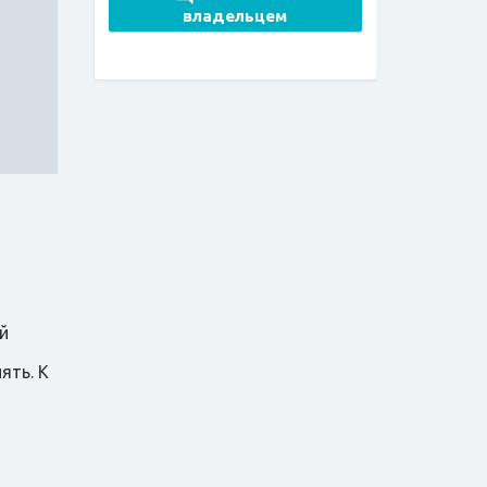
владельцем
й
ять. К