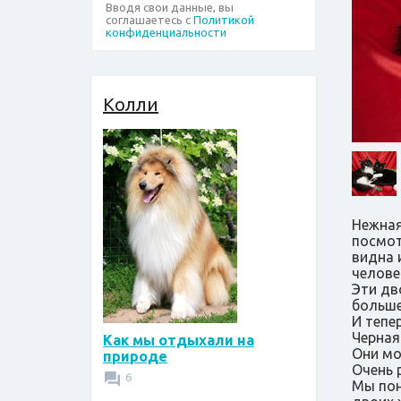
Вводя свои данные, вы
соглашаетесь с
Политикой
конфиденциальности
Колли
Нежная
посмот
видна 
челове
Эти дв
больше
И тепе
Черная
Как мы отдыхали на
Они мо
природе
Очень 
6
Мы пон