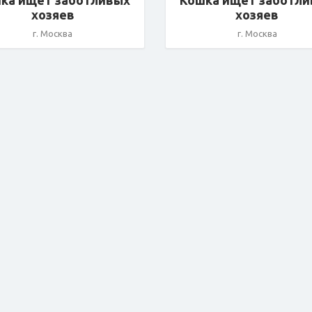
ка ищет заботливых
Кошка ищет заботл
хозяев
хозяев
г. Москва
г. Москва