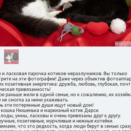
 и ласковая парочка котиков-неразлучников. Вы только
рите на эти фотографии! Даже через объектив фотоаппа
их позитивная энергетика: дружба, любовь, глубокая, почт
ческая привязанность!
ое раньше жили в одной семье, но к сожалению, их хозяйк
 не смогла за ними ухаживать.
рь эти потерянные души ищут новый дом!
 кошка Нюшенька и маркизный котик Дарси.
лоды, умны, ласковы и очень привязаны друг к другу.
ручные, позитивные, мурчливые и нежные котейки.
имаем, что это редкость, когда люди берут в семью сраз