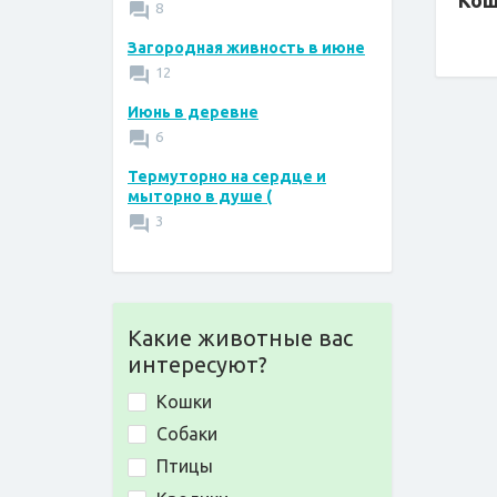
Кош
8
Загородная живность в июне
12
Июнь в деревне
6
Термуторно на сердце и
мыторно в душе (
3
Какие животные вас
интересуют?
Кошки
Собаки
Птицы