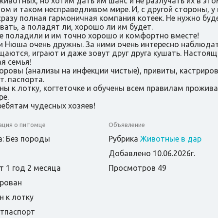
животных, но хотим дать им шанс и не разлучать их в это
ом и таком несправедливом мире. И, с другой стороны, у 
сразу полная гармоничная компания котеек. Не нужно буд
вать, а поладят ли, хорошо ли им будет.
е поладили и им точно хорошо и комфортно вместе!
и Нюша очень дружны. За ними очень интересно наблюдат
щаются, играют и даже зовут друг друга кушать. Настоящ
я семья!
оровы (анализы на инфекции чистые), привиты, кастриро
т. паспорта.
ны к лотку, когтеточке и обучены всем правилам прожива
ре.
ебятам чудесных хозяев!
ция о питомце
Объявление
: Без породы
Рубрика
Животные в дар
Добавлено 10.06.2026г.
т 1 год 2 месяца
Просмотров 49
рован
н к лотку
етпаспорт