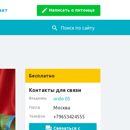
Написать о питомце
вет
Поиск по сайту
Бесплатно
Контакты для связи
Владелец
ordo 05
Город
Москва
Телефон
+79653424555
Связаться с