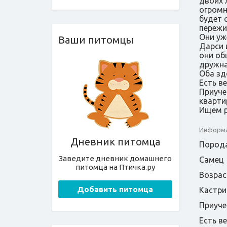
двоих 
огромн
будет 
пережи
Они уж
Ваши питомцы
Дарси 
они об
дружна
Оба зд
Есть ве
Приуче
кварти
Ищем р
Информа
Дневник питомца
Порода
Заведите дневник домашнего
Самец
питомца на Птичка.ру
Возрас
Добавить питомца
Кастри
Приуче
Есть в