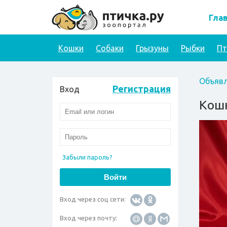
Гла
Кошки
Собаки
Грызуны
Рыбки
П
Объявл
Регистрация
Вход
Кошк
Забыли пароль?
Вход через соц сети:
Вход через почту: