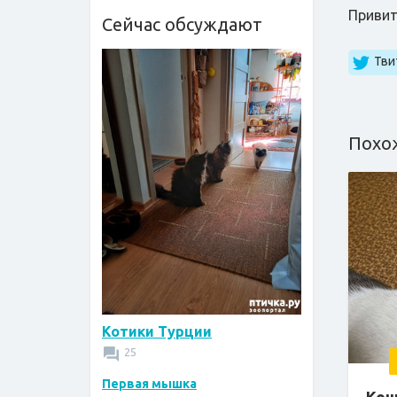
Приви
Сейчас обсуждают
Тви
Похо
Котики Турции
25
Первая мышка