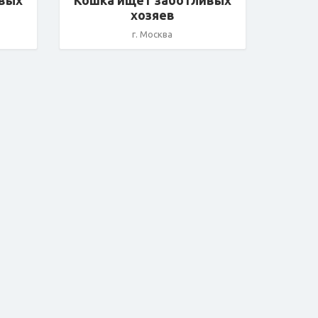
ивых
Кошка ищет заботливых
хозяев
г. Москва