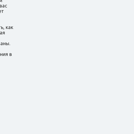
м
вас
ет
ь, как
ая
ваны.
ния в