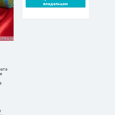
владельцем
рата
и
а
у