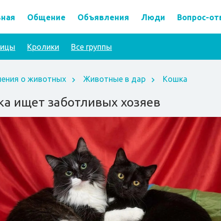
вная
Общение
Объявления
Люди
Вопрос-от
тицы
Кролики
Все группы
ения о животных
Животные в дар
Кошка
а ищет заботливых хозяев