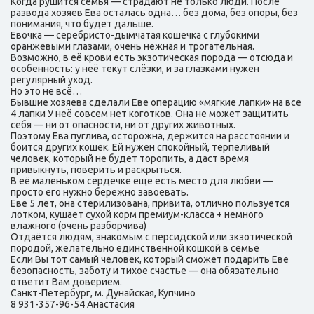
Когда рушится семья — страдают не только люди. После
развода хозяев Ева осталась одна… без дома, без опоры, без
понимания, что будет дальше.
Евочка — серебристо-дымчатая кошечка с глубокими
оранжевыми глазами, очень нежная и трогательная.
Возможно, в её крови есть экзотическая порода — отсюда и
особенность: у неё текут слёзки, и за глазками нужен
регулярный уход.
Но это не всё…
Бывшие хозяева сделали Еве операцию «мягкие лапки» на все
4 лапки У неё совсем нет коготков. Она не может защитить
себя — ни от опасности, ни от других животных.
Поэтому Ева пуглива, осторожна, держится на расстоянии и
боится других кошек. Ей нужен спокойный, терпеливый
человек, который не будет торопить, а даст время
привыкнуть, поверить и раскрыться.
В её маленьком сердечке ещё есть место для любви —
просто его нужно бережно завоевать.
Еве 5 лет, она стерилизована, привита, отлично пользуется
лотком, кушает сухой корм премиум-класса + немного
влажного (очень разборчива)
Отдаётся людям, знакомым с персидской или экзотической
породой, желательно единственной кошкой в семье
Если Вы тот самый человек, который сможет подарить Еве
безопасность, заботу и тихое счастье — она обязательно
ответит Вам доверием.
Санкт-Петербург, м. Дунайская, Купчино
8 931-357-96-54 Анастасия