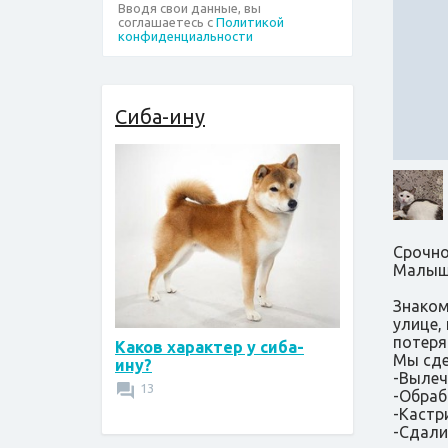
Вводя свои данные, вы
соглашаетесь с
Политикой
конфиденциальности
Сиба-ину
Срочно
Малыш
Знаком
улице,
потеря
Каков характер у сиба-
Мы сде
ину?
-Вылеч
13
-Обраб
-Кастр
-Сдали