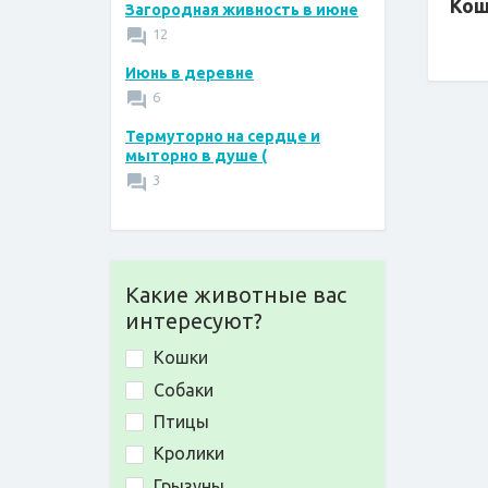
Кош
Загородная живность в июне
12
Июнь в деревне
6
Термуторно на сердце и
мыторно в душе (
3
Какие животные вас
интересуют?
Кошки
Собаки
Птицы
Кролики
Грызуны