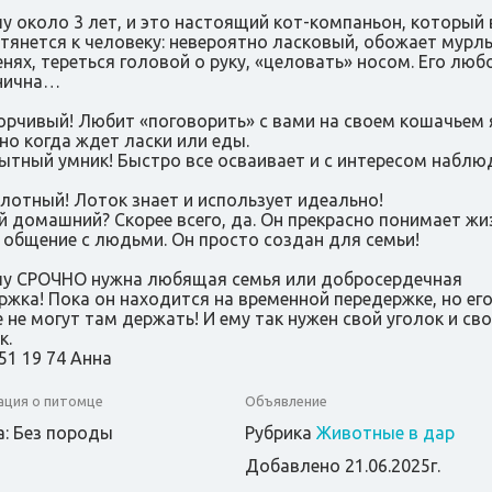
 около 3 лет, и это настоящий кот-компаньон, который 
тянется к человеку: невероятно ласковый, обожает мурл
енях, тереться головой о руку, «целовать» носом. Его люб
нична…
орчивый! Любит «поговорить» с вами на своем кошачьем 
но когда ждет ласки или еды.
тный умник! Быстро все осваивает и с интересом наблю
лотный! Лоток знает и использует идеально!
 домашний? Скорее всего, да. Он прекрасно понимает жи
 общение с людьми. Он просто создан для семьи!
 СРОЧНО нужна любящая семья или добросердечная
ржка! Пока он находится на временной передержке, но ег
 не могут там держать! И ему так нужен свой уголок и св
к.
51 19 74 Анна
ция о питомце
Объявление
: Без породы
Рубрика
Животные в дар
Добавлено 21.06.2025г.