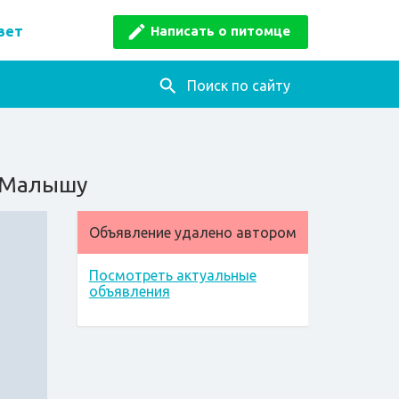
Написать о питомце
вет
Поиск по сайту
у Малышу
Объявление удалено автором
Посмотреть актуальные
объявления