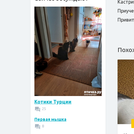
Кастри
Приуче
Приви
Похо
Котики Турции
25
Первая мышка
8