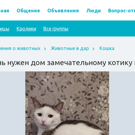
вная
Общение
Объявления
Люди
Вопрос-от
тицы
Кролики
Все группы
ения о животных
Животные в дар
Кошка
ь нужен дом замечательному котик