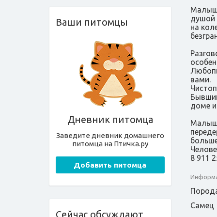
Малышу
душой 
Ваши питомцы
на кол
безгра
Разгов
особен
Любопы
вами.
Чистоп
Бывший
доме и
Дневник питомца
Малышу
переде
Заведите дневник домашнего
больше
питомца на Птичка.ру
Челове
8 911 2
Добавить питомца
Информа
Порода
Самец
Сейчас обсуждают