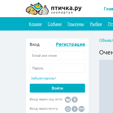
Гла
Кошки
Собаки
Грызуны
Рыбки
П
Объявл
Регистрация
Вход
Очен
Забыли пароль?
Вход через соц сети:
Вход через почту: