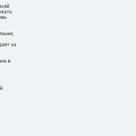
всей
ыкать
овь
языке,
дает за
знь в
о
ой