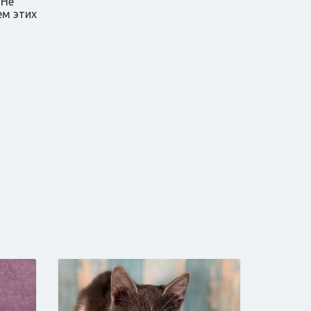
 Не
ем этих