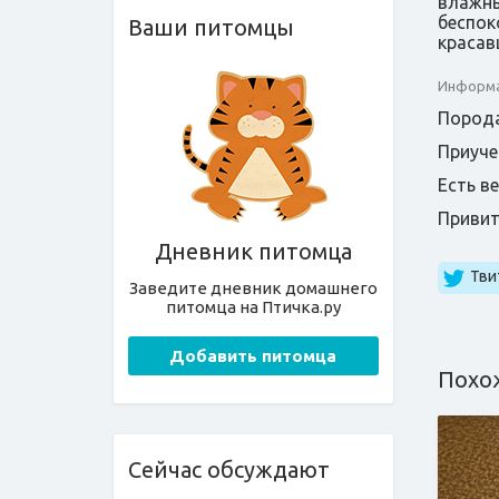
влажны
беспок
Ваши питомцы
красав
Информа
Порода
Приуче
Есть в
Приви
Дневник питомца
Тви
Заведите дневник домашнего
питомца на Птичка.ру
Добавить питомца
Похо
Сейчас обсуждают