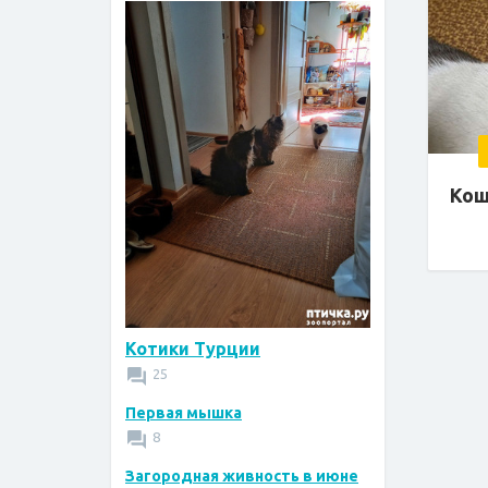
Кош
Котики Турции
25
Первая мышка
8
Загородная живность в июне