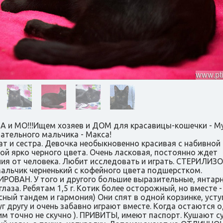
 и МО!!!Ищем хозяев и ДОМ для красавицы-кошечки - Му
ательного мальчика - Макса!
ат и сестра. Девочка необыкновенно красивая с набивной
ой ярко черного цвета. Очень ласковая, постоянно ждет
ия от человека. Любит исследовать и играть. СТЕРИЛИЗ
альчик черненький с кофейного цвета подшерстком.
РОВАН. У того и другого большие выразительные, янтар
глаза. Ребятам 1,5 г. Котик более осторожный, но вместе -
сный тандем и гармония) Они спят в одной корзинке, уст
уг другу и очень забавно играют вместе. Когда остаются 
им точно не скучно ). ПРИВИТЫ, имеют паспорт. Кушают с