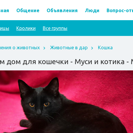
вная
Общение
Объявления
Люди
Вопрос-от
тицы
Кролики
Все группы
ения о животных
Животные в дар
Кошка
 дом для кошечки - Муси и котика - 