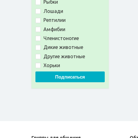
Рыбки
Лошади
Рептилии
Амфибии
Членистоногие
Дикие животные
Другие животные
Хорьки
Подписаться
Группы для общения
Об