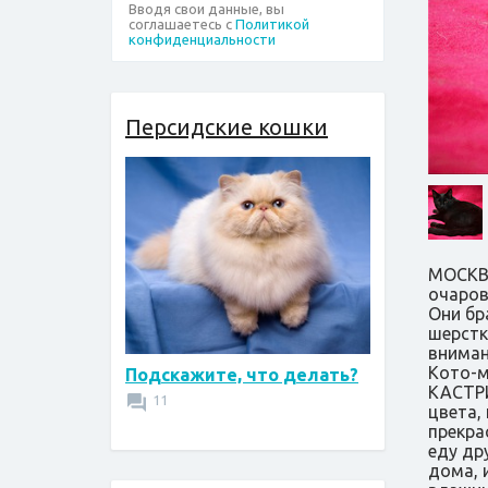
Вводя свои данные, вы
соглашаетесь с
Политикой
конфиденциальности
Персидские кошки
МОСКВА
очаров
Они бр
шерстк
вниман
Кото-м
Подскажите, что делать?
КАСТРИ
11
цвета, 
прекра
еду др
дома, 