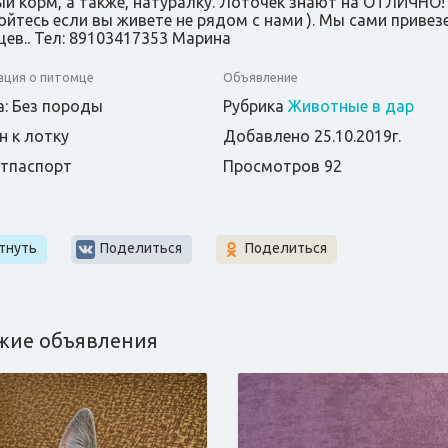
й корм, а также, натуралку. Лоточек знают на ОТЛИЧНО!
ойтесь если вы живете не рядом с нами ). Мы сами привез
цев.. Тел: 89103417353 Марина
ция о питомце
Объявление
: Без породы
Рубрика
Животные в дар
н к лотку
Добавлено 25.10.2019г.
етпаспорт
Просмотров 92
т
тнуть
Поделиться
Поделиться
жие объявления