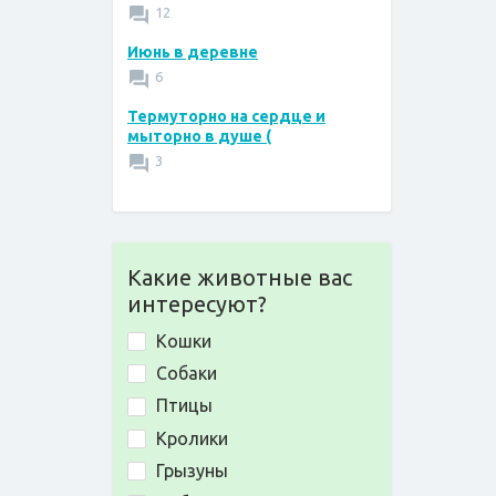
12
Июнь в деревне
6
Термуторно на сердце и
мыторно в душе (
3
Какие животные вас
интересуют?
Кошки
Собаки
Птицы
Кролики
Грызуны