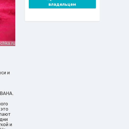
владельцем
си и
ОВАНА.
ного
 это
упают
одни
ухой и