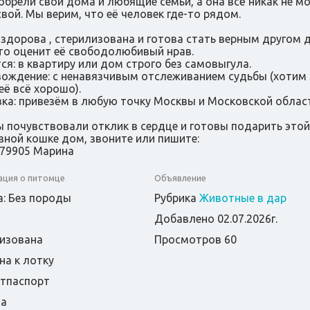
обрели свои дома и любящие семьи, а она всё никак не м
свой. Мы верим, что её человек где-то рядом.
 здорова , стерилизована и готова стать верным другом 
кто оценит её свободолюбивый нрав.
ся: в квартиру или дом строго без самовыгула.
ождение: с ненавязчивым отслеживанием судьбы (хотим 
её всё хорошо).
ка: привезём в любую точку Москвы и Московской област
ы почувствовали отклик в сердце и готовы подарить этой
зной кошке дом, звоните или пишите:
79905 Марина
ция о питомце
Объявление
: Без породы
Рубрика
Животные в дар
Добавлено 02.07.2026г.
изована
Просмотров 60
на к лотку
етпаспорт
та