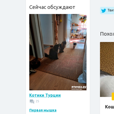
Сейчас обсуждают
Тви
Похо
Котики Турции
25
Кош
Первая мышка