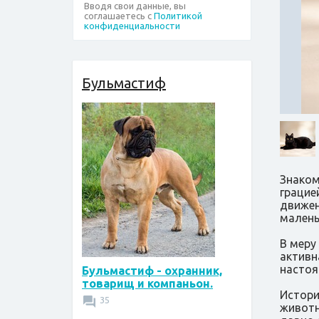
Вводя свои данные, вы
соглашаетесь с
Политикой
конфиденциальности
Бульмастиф
Знаком
грацие
движен
малень
В меру
активн
настоя
Бульмастиф - охранник,
товарищ и компаньон.
Истори
35
животн