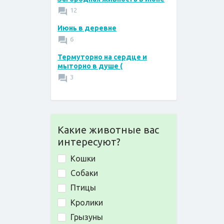
12
Июнь в деревне
6
Термуторно на сердце и
мыторно в душе (
3
Какие животные вас
интересуют?
Кошки
Собаки
Птицы
Кролики
Грызуны