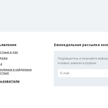
ъявления
Еженедельная рассылка зоо
отные в дар
дажа
Подпишитесь и получайте инфор
и новых записях в группах
ка
ерянные и найденные
отные
льзователи