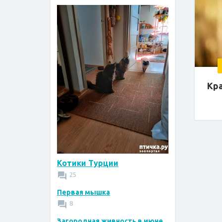
Кра
Котики Турции
25
Первая мышка
8
Загородная живность в июне