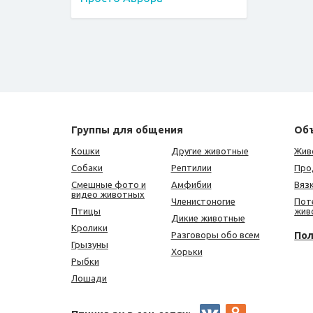
Группы для общения
Об
Кошки
Другие животные
Жив
Собаки
Рептилии
Про
Смешные фото и
Амфибии
Вяз
видео животных
Членистоногие
Пот
Птицы
жив
Дикие животные
Кролики
По
Разговоры обо всем
Грызуны
Хорьки
Рыбки
Лошади