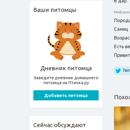
В дар.
Ваши питомцы
Информа
Порода
Самец
Возрас
Есть в
Приви
Дневник питомца
Тви
Заведите дневник домашнего
питомца на Птичка.ру
Добавить питомца
Похо
Сейчас обсуждают