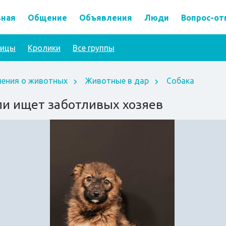
вная
Общение
Объявления
Люди
Вопрос-от
тицы
Кролики
Все группы
ения о животных
Животные в дар
Собака
и ищет заботливых хозяев