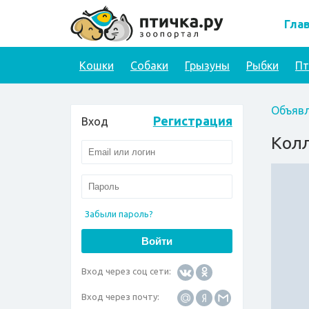
Гла
Кошки
Собаки
Грызуны
Рыбки
П
Объявл
Регистрация
Вход
Колл
Забыли пароль?
Вход через соц сети:
Вход через почту: