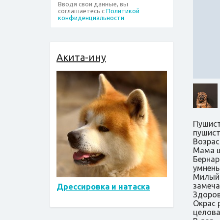
Вводя свои данные, вы
соглашаетесь с
Политикой
конфиденциальности
Акита-ину
Пушист
пушист
Возрас
Мама щ
Бернар
умнень
Милый 
замеча
Дрессировка и натаска
Здоров
Окрас 
целова