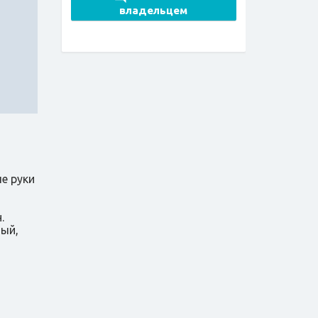
владельцем
е руки
.
ый,