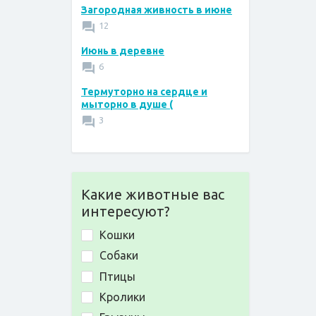
Загородная живность в июне
12
Июнь в деревне
6
Термуторно на сердце и
мыторно в душе (
3
Какие животные вас
интересуют?
Кошки
Собаки
Птицы
Кролики