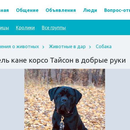
вная
Общение
Объявления
Люди
Вопрос-от
тицы
Кролики
Все группы
ения о животных
Животные в дар
Собака
ль кане корсо Тайсон в добрые руки