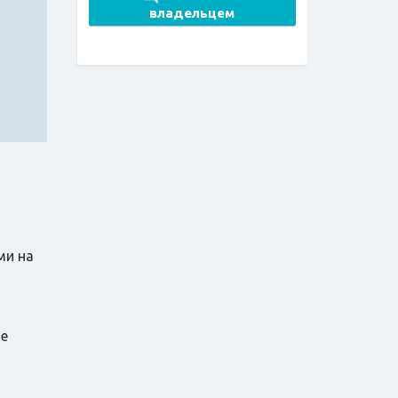
владельцем
ми на
ое