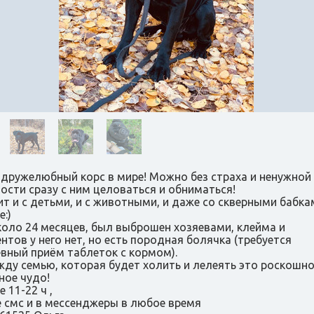
дружелюбный корс в мире! Можно без страха и ненужной
ости сразу с ним целоваться и обниматься!
т и с детьми, и с животными, и даже со скверными бабка
:)
коло 24 месяцев, был выброшен хозяевами, клейма и
нтов у него нет, но есть породная болячка (требуется
вный приём таблеток с кормом).
жду семью, которая будет холить и лелеять это роскошн
ное чудо!
 11-22 ч ,
 смс и в мессенджеры в любое время