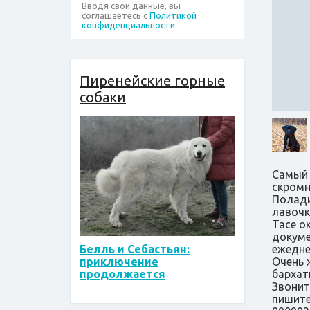
Вводя свои данные, вы
соглашаетесь с
Политикой
конфиденциальности
Пиренейские горные
собаки
Самый 
скромн
Полади
лавочке
Тасе о
докуме
ежедне
Белль и Себастьян:
Очень 
приключение
бархат
продолжается
Звоните
пишите