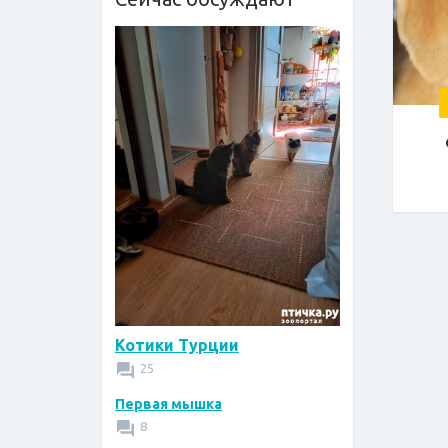
Котики Турции
25
Первая мышка
8