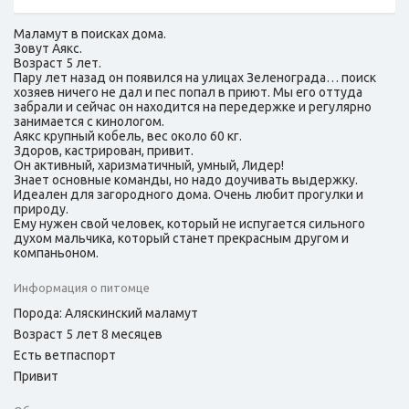
Маламут в поисках дома.
Зовут Аякс.
Возраст 5 лет.
Пару лет назад он появился на улицах Зеленограда… поиск
хозяев ничего не дал и пес попал в приют. Мы его оттуда
забрали и сейчас он находится на передержке и регулярно
занимается с кинологом.
Аякс крупный кобель, вес около 60 кг.
Здоров, кастрирован, привит.
Он активный, харизматичный, умный, Лидер!
Знает основные команды, но надо доучивать выдержку.
Идеален для загородного дома. Очень любит прогулки и
природу.
Ему нужен свой человек, который не испугается сильного
духом мальчика, который станет прекрасным другом и
компаньоном.
Информация о питомце
Порода: Аляскинский маламут
Возраст 5 лет 8 месяцев
Есть ветпаспорт
Привит