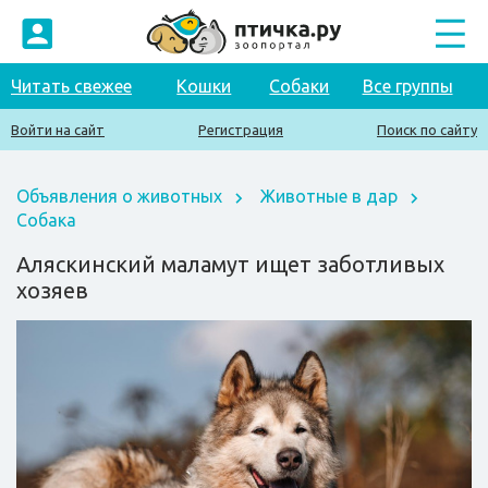
Читать свежее
Кошки
Собаки
Все группы
Войти на сайт
Регистрация
Поиск по сайту
Объявления о животных
Животные в дар
Собака
Аляскинский маламут ищет заботливых
хозяев